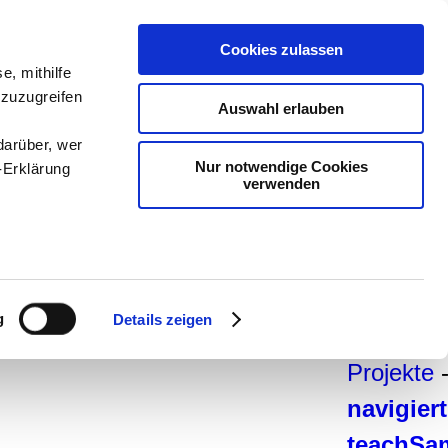
teachSa
Cookies zulassen
e, mithilfe
Arbeitsb
 zuzugreifen
Auswahl erlauben
Arbeitste
darüber, wer
Deutsch
Nur notwendige Cookies
-Erklärung
verwenden
Geschich
-
Pädago
Psycholo
enau sein
Medien
-
fizieren
g
Details zeigen
und Dida
Ihre
Projekte
navigier
le Medien
ir
teachSa