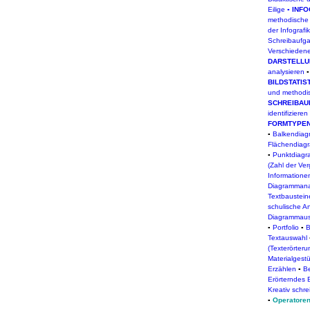
Eilige
▪
INFO
methodische
der Infografik
Schreibaufg
Verschiedene
DARSTELLU
analysieren
BILDSTATI
und methodi
SCHREIBAU
identifizieren
FORMTYPE
▪
Balkendia
Flächendiag
▪
Punktdiag
(Zahl der Ve
Information
Diagrammana
Textbaustei
schulische A
Diagrammau
▪
Portfolio
▪
B
Textauswahl
(Texterörteru
Materialgest
Erzählen
▪
Be
Erörterndes 
Kreativ schr
▪
Operatoren