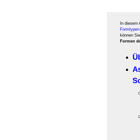
In diesem 
Formtypen
können
Sie
Formen d
Ü
A
S