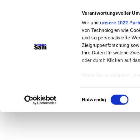
Verantwortungsvoller Um
Wir und
unsere 1022 Part
von Technologien wie Cook
und so personalisierte We
Zielgruppenforschung sowi
Ihre Daten für welche Zwec
oder durch Klicken auf da
Wenn Sie es erlauben, wür
Informationen über
können
Einwilligungsauswahl
Ihr Gerät durch ak
Notwendig
Erfahren Sie mehr darüber,
Präferenzen im
Abschnitt
Wir verwenden Cookies, um
anbieten zu können und di