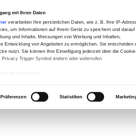
gang mit Ihren Daten
ner
verarbeiten Ihre persönlichen Daten, wie z. B. Ihre IP-Adress
ies, um Informationen auf Ihrem Gerät zu speichern und darauf
rbung und Inhalte, Messungen von Werbung und Inhalten,
e Entwicklung von Angeboten zu ermöglichen. Sie entscheiden 
ke nutzt. Sie können Ihre Einwilligung jederzeit über die Cookie
s Privacy Trigger Symbol ändern oder widerrufen
den wir auch gerne:
 Ihre geografische Lage erfassen, welche bis auf einige Meter g
tives Scannen nach bestimmten Merkmalen (Fingerprinting) identi
Präferenzen
Statistiken
Marketin
 wie Ihre persönlichen Daten verarbeitet werden, und legen Sie 
 Einzelheiten
fest.
 Inhalte und Anzeigen zu personalisieren, Funktionen für sozia
e Zugriffe auf unsere Website zu analysieren. Außerdem geben w