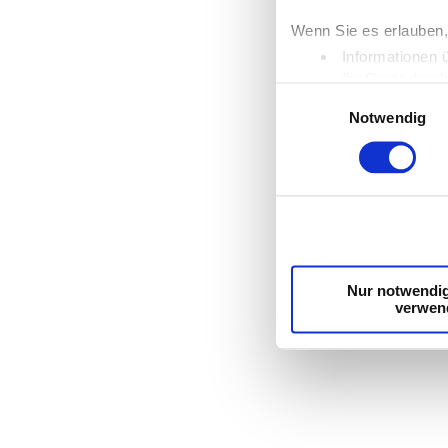
Wenn Sie es erlauben,
Informationen 
Ihr Gerät durc
Einwilligungsauswahl
Erfahren Sie mehr dar
Notwendig
Einzelheiten
fest.
Wir verwenden Cookies
die Zugriffe auf unse
unsere Partner für so
möglicherweise mit we
Dienste gesammelt ha
Nur notwendi
verwen