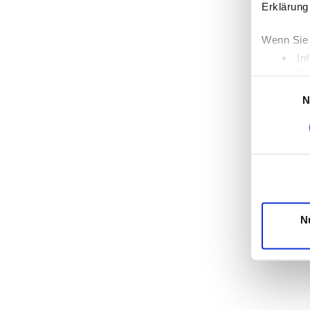
Erklärung
Wenn Sie 
In
Ih
Einwilligung
Erfahren 
N
Einzelhei
Wir verwe
die Zugri
unsere Pa
möglicher
Dienste 
N