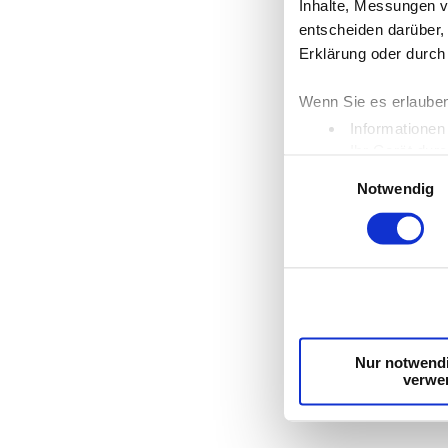
Inhalte, Messungen v
entscheiden darüber, 
Erklärung oder durch
Wenn Sie es erlauben
Informationen
Ihr Gerät dur
Einwilligungsauswahl
Erfahren Sie mehr da
Notwendig
Einzelheiten
fest.
Wir verwenden Cookie
die Zugriffe auf uns
unsere Partner für s
möglicherweise mit w
Dienste gesammelt h
Nur notwend
verwe