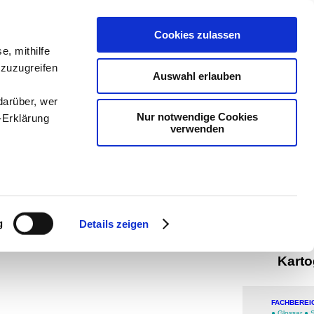
teachSam
Cookies zulassen
Arbeitste
e, mithilfe
 zuzugreifen
Politik
-
P
Auswahl erlauben
-
Methodi
darüber, wer
Nur notwendige Cookies
-Erklärung
navigier
verwenden
man auf
Werbung
enau sein
Info
fizieren
g
Details zeigen
Plas
Ihre
Karto
le Medien
ir
FACHBEREI
●
Glossar
●