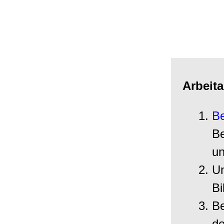
Arbeit
Be
Be
un
Un
Bi
Be
de