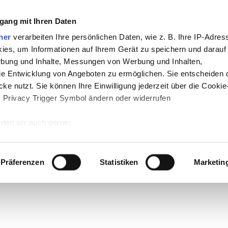
gang mit Ihren Daten
ner
verarbeiten Ihre persönlichen Daten, wie z. B. Ihre IP-Adress
ies, um Informationen auf Ihrem Gerät zu speichern und darauf
rbung und Inhalte, Messungen von Werbung und Inhalten,
e Entwicklung von Angeboten zu ermöglichen. Sie entscheiden 
ke nutzt. Sie können Ihre Einwilligung jederzeit über die Cookie
s Privacy Trigger Symbol ändern oder widerrufen
den wir auch gerne:
 Ihre geografische Lage erfassen, welche bis auf einige Meter g
tives Scannen nach bestimmten Merkmalen (Fingerprinting) identi
Präferenzen
Statistiken
Marketin
 wie Ihre persönlichen Daten verarbeitet werden, und legen Sie 
 Einzelheiten
fest.
 Inhalte und Anzeigen zu personalisieren, Funktionen für sozia
e Zugriffe auf unsere Website zu analysieren. Außerdem geben w