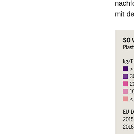
nachf
mit de