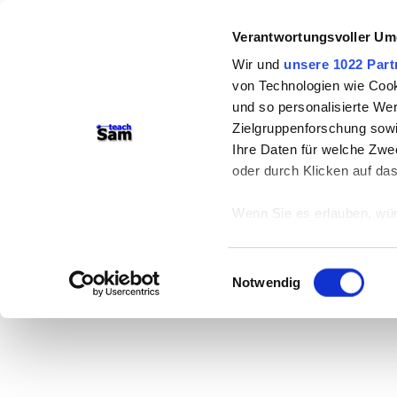
Verantwortungsvoller Um
Wir und
unsere 1022 Part
von Technologien wie Cook
und so personalisierte We
Zielgruppenforschung sowi
Ihre Daten für welche Zwec
oder durch Klicken auf da
Wenn Sie es erlauben, wür
Informationen über
können
Einwilligungsauswahl
Ihr Gerät durch ak
Notwendig
Erfahren Sie mehr darüber,
Präferenzen im
Abschnitt
Wir verwenden Cookies, um
anbieten zu können und di