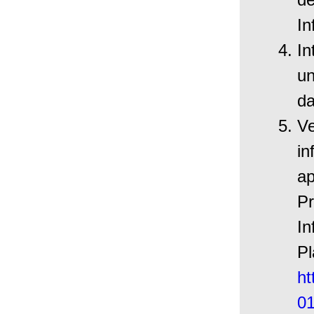
In
In
un
da
V
in
ap
Pr
In
Pl
ht
01