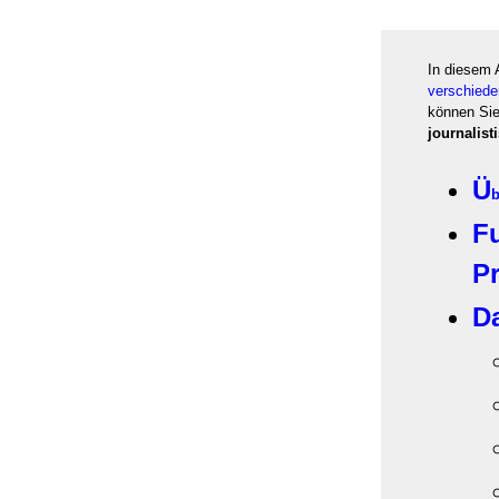
In diesem 
verschiede
können Sie
journalis
Ü
b
F
Pr
D