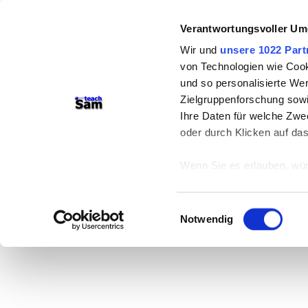
Verantwortungsvoller Um
Wir und
unsere 1022 Part
von Technologien wie Cook
und so personalisierte We
Zielgruppenforschung sowi
Ihre Daten für welche Zwec
oder durch Klicken auf da
Wenn Sie es erlauben, wür
Informationen über
können
Einwilligungsauswahl
Ihr Gerät durch ak
Notwendig
Erfahren Sie mehr darüber,
Präferenzen im
Abschnitt
Wir verwenden Cookies, um
anbieten zu können und di