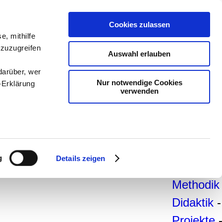
teachSa
Cookies zulassen
e, mithilfe
Arbeitsb
 zuzugreifen
Auswahl erlauben
Arbeitste
darüber, wer
-
Deutsc
Nur notwendige Cookies
-Erklärung
verwenden
Geschich
Politik
-
Pädagogi
enau sein
Psycholo
fizieren
g
Details zeigen
Medien
-
Ihre
Methodik
Didaktik
-
le Medien
ir
Projekte