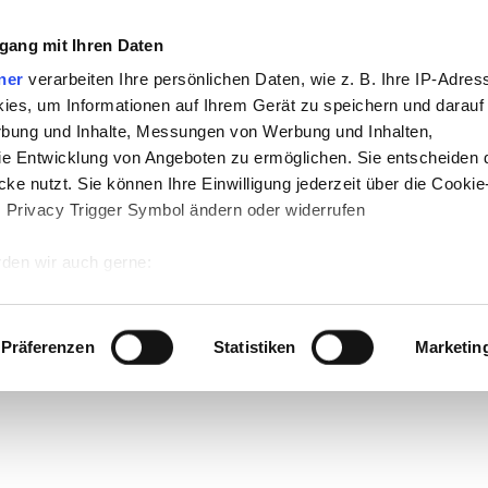
gang mit Ihren Daten
ner
verarbeiten Ihre persönlichen Daten, wie z. B. Ihre IP-Adress
ies, um Informationen auf Ihrem Gerät zu speichern und darauf
rbung und Inhalte, Messungen von Werbung und Inhalten,
e Entwicklung von Angeboten zu ermöglichen. Sie entscheiden 
ke nutzt. Sie können Ihre Einwilligung jederzeit über die Cookie
s Privacy Trigger Symbol ändern oder widerrufen
den wir auch gerne:
 Ihre geografische Lage erfassen, welche bis auf einige Meter g
tives Scannen nach bestimmten Merkmalen (Fingerprinting) identi
Präferenzen
Statistiken
Marketin
 wie Ihre persönlichen Daten verarbeitet werden, und legen Sie 
 Einzelheiten
fest.
 Inhalte und Anzeigen zu personalisieren, Funktionen für sozia
e Zugriffe auf unsere Website zu analysieren. Außerdem geben w