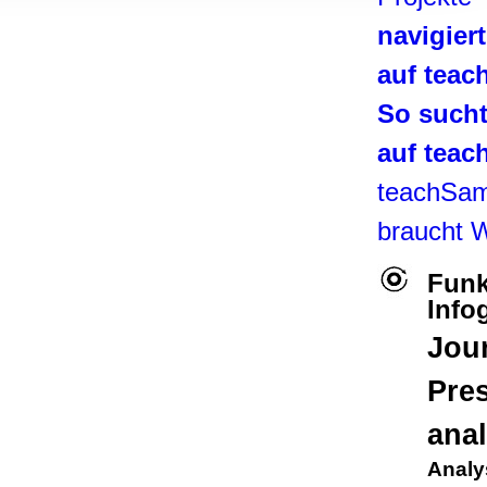
, Werbung
navigier
ren Daten
ienste
auf tea
So such
auf tea
teachSa
braucht 
Funk
Info
Jour
Pre
anal
Analy