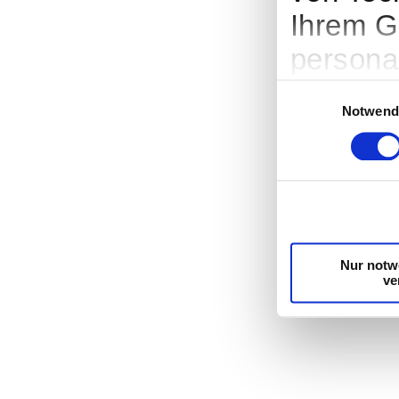
Ihrem G
persona
Werbung
Einwilligungsauswah
Notwend
Entwick
entsche
nutzt. S
Cookie-
Trigger
Nur notw
ve
Wenn Si
Info