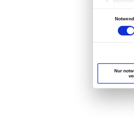
Informati
Ihr Gerät
Einwilligungsauswah
Erfahren Sie mehr
Notwend
Einzelheiten
fest
Wir verwenden Co
die Zugriffe auf
unsere Partner f
möglicherweise m
Dienste gesamme
Nur notw
ve