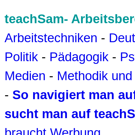
teachSam- Arbeitsber
Arbeitstechniken
-
Deu
Politik
-
Pädagogik
-
Ps
Medien
-
Methodik und
-
So navigiert man a
sucht man auf teach
braucht Werbung