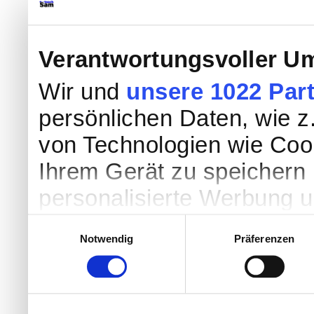
Verantwortungsvoller Um
Wir und
unsere 1022 Par
persönlichen Daten, wie z.
von Technologien wie Coo
Ihrem Gerät zu speichern 
personalisierte Werbung 
Werbung und Inhalten, Zi
Einwilligungsauswahl
Notwendig
Präferenzen
Entwicklung von Angebote
entscheiden darüber, wer
nutzt. Sie können Ihre Einw