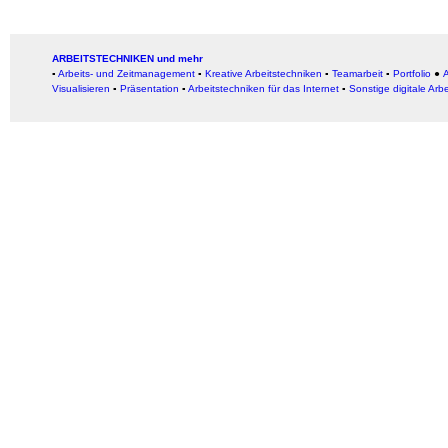
ARBEITSTECHNIKEN und mehr
▪
Arbeits- und Zeitmanagement
▪
Kreative Arbeitstechniken
▪
Teamarbeit
▪
Portfolio
●
A
Visualisieren
▪
Präsentation
▪
Arbeitstechniken für das Internet
▪
Sonstige digitale Arb