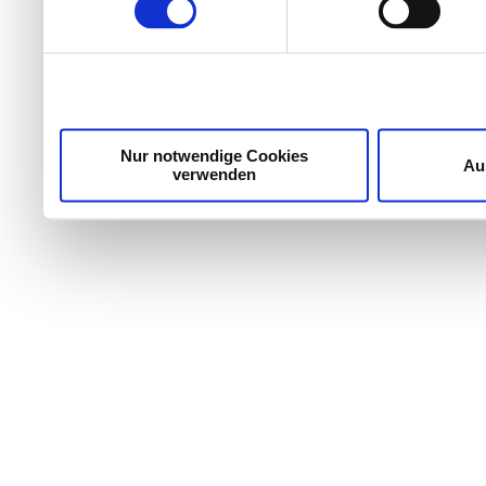
Wir verwenden Cookies, um Inhalte und Anzeigen zu per
die Zugriffe auf unsere Website zu analysieren. Außer
unsere Partner für soziale Medien, Werbung und Analyse
möglicherweise mit weiteren Daten zusammen, die Sie ih
Dienste gesammelt haben.
Nur notwendige Cookies
Au
verwenden