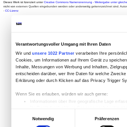
Dieses Werk ist lizenziert unter
Creative Commons Namensnennung - Weitergabe unter gleiche
nicht von
externen Quellen eingebunden werden oder anderweitig gekennzeichnet sind. Auto
-
CC-Lizenz
Verantwortungsvoller Umgang mit Ihren Daten
Wir und
unsere 1022 Partner
verarbeiten Ihre persönlic
Cookies, um Informationen auf Ihrem Gerät zu speicher
Inhalte, Messungen von Werbung und Inhalten, Zielgru
entscheiden darüber, wer Ihre Daten für welche Zwecke n
Erklärung oder durch Klicken auf das Privacy Trigger S
Wenn Sie es erlauben, würden wir auch gerne:
Informationen über Ihre geografische Lage erfas
Ihr Gerät durch aktives Scannen nach bestimmten
Einwilligungsauswahl
Erfahren Sie mehr darüber, wie Ihre persönlichen Daten
Notwendig
Präferenzen
Einzelheiten
fest.