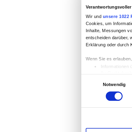
Verantwortungsvoller
Wir und
unsere 1022 
Cookies, um Informati
Inhalte, Messungen vo
entscheiden darüber, w
Erklärung oder durch 
Wenn Sie es erlauben,
Informationen 
Ihr Gerät durc
Einwilligungsauswahl
Erfahren Sie mehr dar
Notwendig
Einzelheiten
fest.
Wir verwenden Cookies
die Zugriffe auf unse
unsere Partner für so
möglicherweise mit we
Dienste gesammelt ha