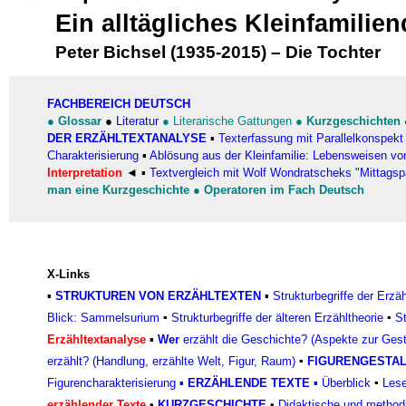
Ein alltägliches Kleinfamili
Peter Bichsel (1935-2015)
–
Die Tochter
FACHBEREICH DEUTSCH
●
Glossar
●
Literatur
●
Literarische Gattungen
●
Kurzgeschichten
DER ERZÄHLTEXTANALYSE
▪
Texterfassung mit Parallelkonspekt
Charakterisierung
▪
Ablösung aus der Kleinfamilie: Lebensweisen von
Interpretation
◄
▪
Textvergleich mit Wolf Wondratscheks "Mittags
man eine Kurzgeschichte
●
Operatoren im Fach Deutsch
X-Links
▪
STRUKTUREN VON ERZÄHLTEXTEN
▪
Strukturbegriffe der Erzä
Blick: Sammelsurium
▪
Strukturbegriffe der älteren Erzähltheorie
▪
St
Erzähltextanalyse
▪
Wer
erzählt die Geschichte? (Aspekte zur Gest
erzählt? (Handlung, erzählte Welt, Figur, Raum)
▪
FIGURENGESTAL
Figurencharakterisierung
▪
ERZÄHLENDE TEXTE
▪
Überblick
▪
Lese
erzählender Texte
•
KURZGESCHICHTE
•
Didaktische und method