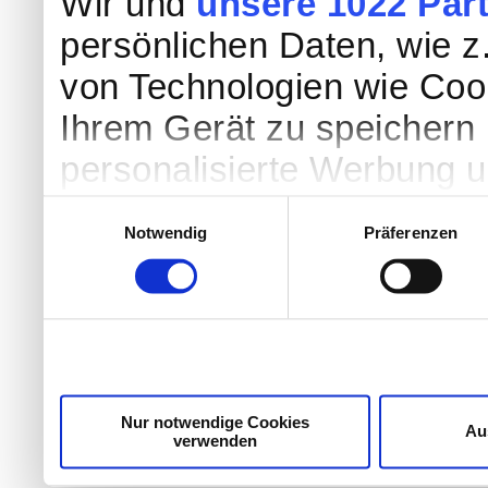
Wir und
unsere 1022 Par
persönlichen Daten, wie z.
von Technologien wie Coo
Ihrem Gerät zu speichern 
personalisierte Werbung 
Werbung und Inhalten, Zi
Einwilligungsauswahl
Notwendig
Präferenzen
Entwicklung von Angebote
entscheiden darüber, wer
nutzt. Sie können Ihre Einw
Cookie-Erklärung oder dur
Trigger Symbol ändern od
Nur notwendige Cookies
Au
verwenden