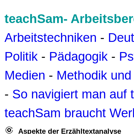
teachSam- Arbeitsber
Arbeitstechniken
-
Deu
Politik
-
Pädagogik
-
Ps
Medien
-
Methodik und
-
So navigiert man auf
teachSam braucht Wer
Aspekte der Erzähltextanalyse