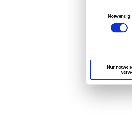
Ihr Gerät du
Einwilligungsauswahl
Erfahren Sie mehr d
Notwendig
Einzelheiten
fest.
Wir verwenden Cooki
die Zugriffe auf un
unsere Partner für 
möglicherweise mit 
Dienste gesammelt 
Nur notwen
verw