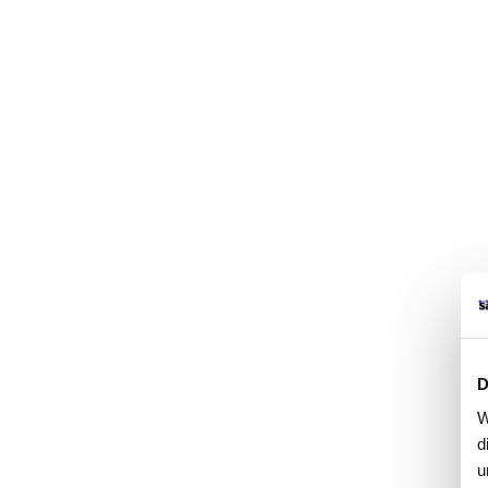
D
W
d
u