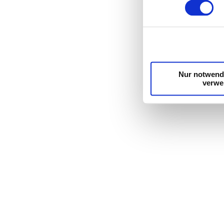
Wir verwenden Cookie
die Zugriffe auf uns
unsere Partner für s
möglicherweise mit w
Dienste gesammelt 
Nur notwend
verwe