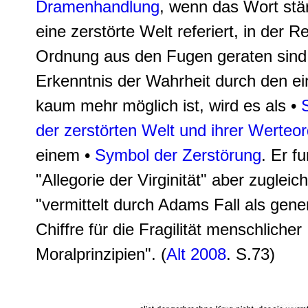
Dramenhandlung
, wenn das Wort stä
eine zerstörte Welt referiert, in der R
Ordnung aus den Fugen geraten sind
Erkenntnis der Wahrheit durch den ei
kaum mehr möglich ist, wird es als •
der zerstörten Welt und ihrer Werteo
einem •
Symbol der Zerstörung
. Er fu
"Allegorie der Virginität" aber zugleic
"vermittelt durch Adams Fall als
gener
Chiffre für die Fragilität menschlicher
Moralprinzipien
". (
Alt 2008
. S.73)