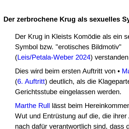
Der zerbrochene Krug als sexuelles 
Der K
rug in Kleists Komödie als ein s
Symbol bzw. "erotisches Bildmotiv"
(
Leis/Petala-Weber 2024
) verstanden
Dies wird beim ersten Auftritt von •
Ma
(
6. Auftritt
)
deutlich, als die Klagepart
Gerichtsstube eingelassen werden.
Marthe Rull
lässt beim Hereinkommen
Wut und Entrüstung auf die, die ihrer
nach dafür verantwortlich sind, dass d