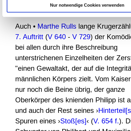
Nur notwendige Cookies verwenden
Für größere Ansicht bitte an*klicken*tippen!
Auch •
Marthe Rulls
lange Krugerzähl
7. Auftritt
(
V 640
-
V 729
) der Komödi
bei allen durch ihre Beschreibung
unterstrichenen Einzelheiten der Zer
"einen Gewaltakt, der auf die Integrit
männlichen Körpers zielt. Vom Kaiser
nur noch die Beine übrig, der ganze
Oberkörper des knienden Philipp ist 
und auch der Rest seines ›
Hinterteil[s
Spuren eines ›
Stoß[es]
‹ (
V. 654 f.
). D