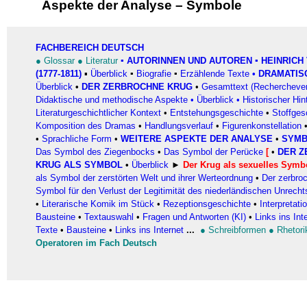
Aspekte der Analyse
–
Symbole
FACHBEREICH DEUTSCH
●
Glossar
●
Literatur
▪
AUTORINNEN UND AUTOREN
▪ HEINRICH
(1777-1811)
▪
Überblick
▪
Biografie
▪
Erzählende Texte
•
DRAMATIS
Überblick
•
DER ZERBROCHNE KRUG
•
Gesamttext (Recherchever
Didaktische und methodische Aspekte
•
Überblick
•
Historischer Hin
Literaturgeschichtlicher Kontext
•
Entstehungsgeschichte
•
Stoffges
Komposition des Dramas
•
Handlungsverlauf
•
Figurenkonstellation
•
Sprachliche Form
•
WEITERE ASPEKTE DER ANALYSE
•
SYM
Das Symbol des Ziegenbocks
•
Das Symbol der Perücke
[
•
DER 
KRUG ALS SYMBOL
•
Überblick
►
Der Krug als sexuelles Symb
als Symbol der zerstörten Welt und ihrer Werteordnung
•
Der zerbro
Symbol für den Verlust der Legitimität des niederländischen Unrecht
•
Literarische Komik im Stück
•
Rezeptionsgeschichte
•
Interpretat
Bausteine
•
Textauswahl
•
Fragen und Antworten (KI)
•
Links ins Int
Texte
•
Bausteine
•
Links ins Internet
...
●
Schreibformen
●
Rhetori
Operatoren im Fach Deutsch