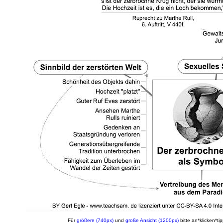
Für
größere (740px)
und
große Ansicht (1200px)
bitte an*klicken*ti