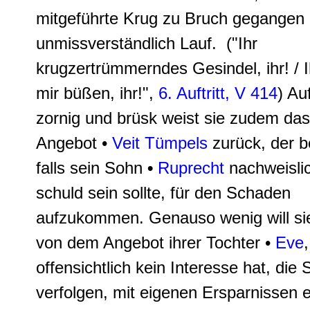
mitgeführte Krug zu Bruch gegangen i
unmissverständlich Lauf.
("
I
hr
krugzertrümmerndes Gesindel, ihr!
/ I
mir büßen, ihr!",
6. Auftritt, V 414
) Au
zornig und brüsk weist sie zudem da
Angebot •
Veit Tümpels
zurück, der be
falls sein Sohn
•
Ruprecht
nachweisli
schuld sein sollte, für den Schaden
aufzukommen. Genauso wenig will si
von dem Angebot ihrer Tochter •
Eve
,
offensichtlich kein Interesse hat, die
verfolgen, mit eigenen Ersparnissen 