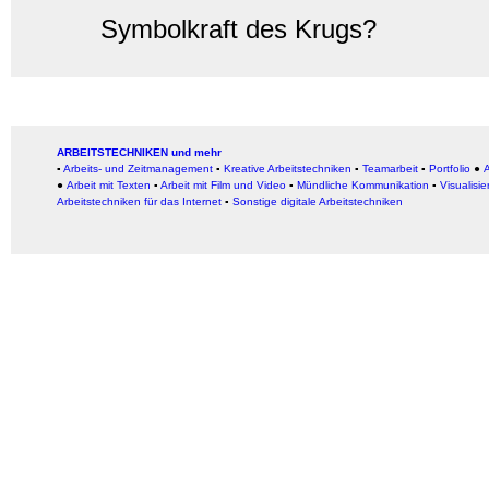
Symbolkraft des Krugs?
ARBEITSTECHNIKEN und mehr
▪
Arbeits- und Zeitmanagement
▪
Kreative Arbeitstechniken
▪
Teamarbeit
▪
Portfolio
●
A
●
Arbeit
mit Texten
▪
Arbeit mit Film und Video
▪
Mündliche Kommunikation
▪
Visualisie
Arbeitstechniken für das Internet
▪
Sonstige digitale Arbeitstechniken