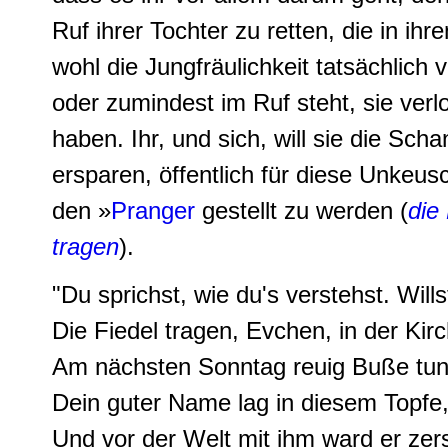
Ruf ihrer Tochter zu retten, die in ih
wohl die Jungfräulichkeit tatsächlich 
oder zumindest im Ruf steht, sie verl
haben. Ihr, und sich, will sie die Sch
ersparen, öffentlich für diese Unkeus
den »
Pranger
gestellt zu werden (
die
tragen
).
"
Du sprichst, wie du's verstehst
. Will
Die Fiedel tragen
,
Evchen
, in der Kir
Am nächsten Sonntag reuig Buße tu
Dein guter Name lag in diesem Topfe
Und vor der Welt mit ihm ward er zer