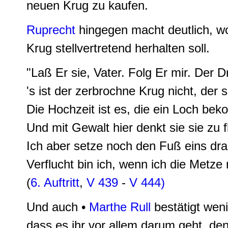
neuen Krug zu kaufen.
Ruprecht
hingegen macht deutlich, wo
Krug stellvertretend herhalten soll.
"
Laß Er sie, Vater.
Folg Er mir.
Der D
's ist der zerbrochne Krug nicht, der 
Die Hochzeit ist es, die ein Loch be
Und mit Gewalt hier denkt sie sie zu f
Ich aber setze noch den Fuß eins dra
Verflucht bin ich
, wenn ich die
Metze
(
6. Auftritt
,
V 439
-
V 444)
Und
auch •
Marthe Rull
bestätigt weni
dass es ihr vor allem darum geht, de