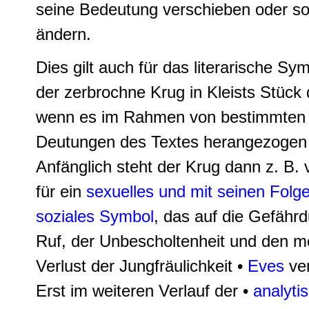
seine Bedeutung verschieben oder s
ändern.
Dies gilt auch für das literarische Sy
der zerbrochne Krug in Kleists Stück d
wenn es im Rahmen von bestimmten
Deutungen des Textes herangezogen 
Anfänglich steht der Krug dann z. B. 
für ein
sexuelles und mit seinen Folg
soziales Symbol
, das auf die Gefähr
Ruf, der Unbescholtenheit und den m
Verlust der Jungfräulichkeit
•
Eves
ver
Erst im weiteren Verlauf der •
analyti