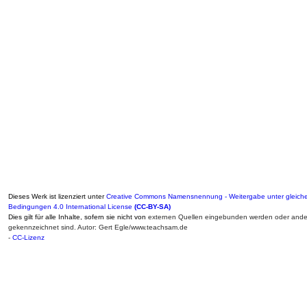
Dieses Werk ist lizenziert unter
Creative Commons Namensnennung - Weitergabe unter gleich
Bedingungen 4.0 International License
(CC-BY-SA)
Dies gilt für alle Inhalte, sofern sie nicht von
externen Quellen eingebunden werden oder ander
gekennzeichnet sind. Autor: Gert Egle/www.teachsam.de
-
CC-Lizenz