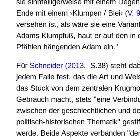
sie sinnfälligerweise mit einem Dege
Ende mit einem ›Klumpen / Blei‹ (
V. 9
versehen ist, als wäre sie eine Varian
Adams Klumpfuß, haut er auf den in 
Pfählen hängenden Adam ein."
Für
Schneider (2013,
S.38) steht dab
jedem Falle fest, das die Art und Wei
das Stück von dem zentralen Krugmo
Gebrauch macht, stets "eine Verbind
zwischen der geschlechtlichen und de
politisch-historischen Thematik" gestif
werde. Beide Aspekte verbänden "de