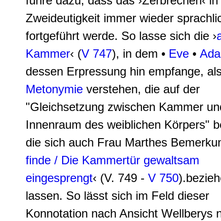
führe dazu, dass das ›Zerbrechen‹ in 
Zweideutigkeit immer wieder sprachli
fortgeführt werde. So lasse sich die ›
Kammer
‹ (
V 747
), in dem •
Eve
•
Ad
dessen Erpressung hin empfange, al
Metonymie
verstehen, die auf der
"Gleichsetzung zwischen Kammer un
Innenraum des weiblichen Körpers" b
die sich auch Frau Marthes Bemerku
finde / Die Kammertür gewaltsam
eingesprengt
‹ (V. 749 -
V 750
).bezie
lassen. So lässt sich im Feld dieser
Konnotation nach Ansicht Wellberys 