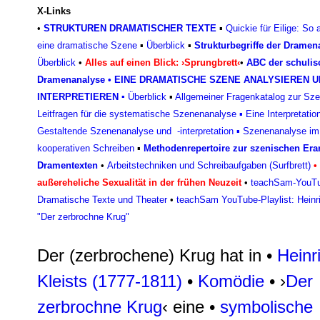
X-Links
•
STRUKTUREN DRAMATISCHER TEXTE
▪
Quickie für Eilige: So 
eine dramatische Szene
▪
Überblick
▪
Strukturbegriffe der Dramen
Überblick
•
Alles auf einen Blick: ›Sprungbrett‹
•
ABC der schulis
Dramenanalyse
•
EINE DRAMATISCHE SZENE ANALYSIEREN U
INTERPRETIEREN
▪
Überblick
▪
Allgemeiner Fragenkatalog zur Sz
Leitfragen für die systematische Szenenanalyse
▪
Eine Interpretatio
Gestaltende Szenenanalyse und -interpretation
▪
Szenenanalyse im 
kooperativen Schreiben
▪
Methodenrepertoire zur szenischen Era
Dramentexten
•
Arbeitstechniken und Schreibaufgaben (Surfbrett)
•
außereheliche Sexualität in der frühen Neuzeit
•
teachSam-YouTub
Dramatische Texte und Theater
•
teachSam YouTube-Playlist: Heinri
"Der zerbrochne Krug"
Der (zerbrochene) Krug hat in
•
Heinr
Kleists (1777-1811)
•
Komödie
• ›
Der
zerbrochne Krug
‹ eine •
symbolische