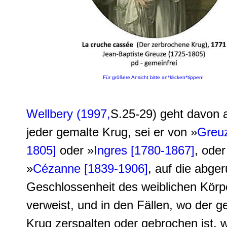
Für größere Ansicht bitte an*klicken*tippen!
Wellbery (1997,
S.25-29) geht davon 
jeder gemalte Krug, sei er von »
Greuz
1805]
oder »
Ingres [1780-1867]
, oder
»
Cézanne [1839-1906]
, auf die abge
Geschlossenheit des weiblichen Körp
verweist, und in den Fällen, wo der g
Krug zerspalten oder gebrochen ist, w