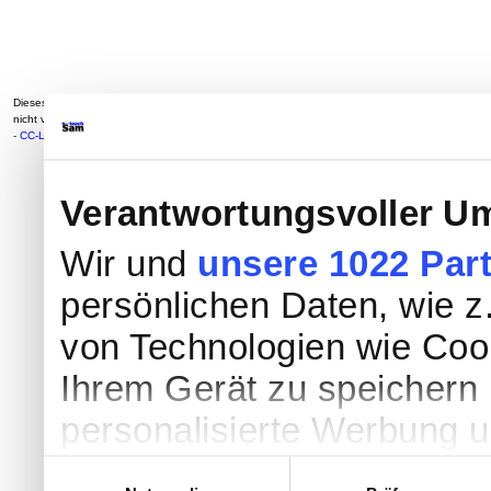
Dieses Werk ist lizenziert unter
Creative Commons Namensnennung - Weitergabe unter gleiche
nicht von
externen Quellen eingebunden werden oder anderweitig gekennzeichnet sind. Auto
-
CC-Lizenz
Verantwortungsvoller Um
Wir und
unsere 1022 Par
persönlichen Daten, wie z.
von Technologien wie Coo
Ihrem Gerät zu speichern 
personalisierte Werbung 
Werbung und Inhalten, Zi
Einwilligungsauswahl