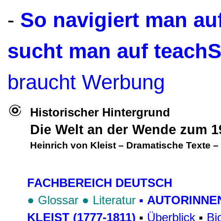
-
So navigiert man a
sucht man auf teach
braucht Werbung
Historischer Hintergrund
Die Welt an der Wende zum 1
Heinrich von Kleist
–
Dramatische Texte
–
FACHBEREICH DEUTSCH
●
Glossar
●
Literatur
▪
AUTORINNE
KLEIST (1777-1811)
▪
Überblick
▪
Bi