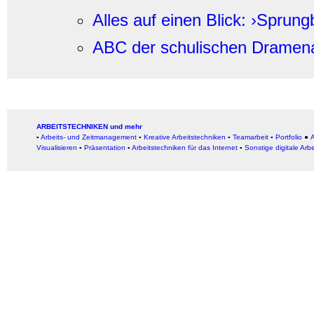
Alles auf einen Blick: ›Sprungb
ABC der schulischen Dramen
ARBEITSTECHNIKEN und mehr
▪
Arbeits- und Zeitmanagement
▪
Kreative Arbeitstechniken
▪
Teamarbeit
▪
Portfolio
●
A
Visualisieren
▪
Präsentation
▪
Arbeitstechniken für das Internet
▪
Sonstige digitale Arb