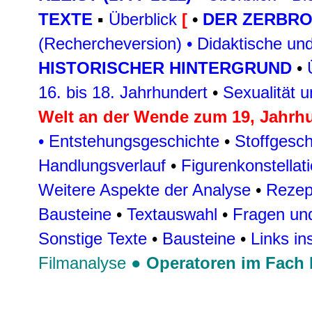
TEXTE
▪
Überblick
[
•
DER ZERBR
(Rechercheversion)
•
Didaktische un
HISTORISCHER HINTERGRUND
•
16. bis 18. Jahrhundert
•
Sexualität 
Welt an der Wende zum 19, Jahrh
•
Entstehungsgeschichte
•
Stoffgesch
Handlungsverlauf
•
Figurenkonstellat
Weitere Aspekte der Analyse
•
Rezep
Bausteine
•
Textauswahl
•
Fragen und
Sonstige Texte
•
Bausteine
•
Links in
Filmanalyse
●
Operatoren im Fach