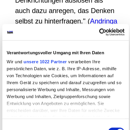
Denkrichtungen auslösen als
auch dazu anregen, das Denken
selbst zu hinterfragen." (
Andringa
2008
, S.330). Sich selbstbewusst
auf die Reflexion des eigenen
Textverstehens und den Text, der
Verantwortungsvoller Umgang mit Ihren Daten
seinen Sinn so gar nicht
Wir und
unsere 1022 Partner
verarbeiten Ihre
persönlichen Daten, wie z. B. Ihre IP-Adresse, mithilfe
preisgeben will, einzulassen, das
von Technologien wie Cookies, um Informationen auf
ist ein spannendes wie auch
Ihrem Gerät zu speichern und darauf zuzugreifen und so
personalisierte Werbung und Inhalte, Messungen von
äußerst lohnenswertes
Werbung und Inhalten, Zielgruppenforschung sowie
"Abenteuer", das einem am Ende
Entwicklung von Angeboten zu ermöglichen. Sie
entscheiden darüber, wer Ihre Daten für welche Zwecke
viel über sich selbst und über den
nutzt. Sie können Ihre Einwilligung jederzeit über die
Text, an dem man sich "gerieben"
Cookie-Erklärung oder durch Klicken auf das Privacy
Einwilligungsauswahl