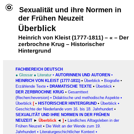
Sexualität und ihre Normen in
der Frühen Neuzeit
Überblick
Heinrich von Kleist (1777-1811)
–
«
–
Der
zerbrochne Krug
–
Historischer
Hintergrund
FACHBEREICH DEUTSCH
●
Glossar
●
Literatur
▪
AUTORINNEN UND AUTOREN
▪
HEINRICH VON KLEIST (1777-1811)
▪
Überblick
▪
Biografie
▪
Erzählende Texte
•
DRAMATISCHE TEXTE
▪
Überblick
•
DER ZERBROCHNE KRUG
•
Gesamttext
(Rechercheversion)
•
Didaktische und methodische Aspekte
•
Überblick
[
•
HISTORISCHER HINTERGRUND
•
Überblick
•
Geschichte der Niederlande vom 16. bis 18. Jahrhundert
•
SEXUALITÄT UND IHRE NORMEN IN DER FRÜHEN
NEUZEIT
►
Überblick
◄
]
▪
Ländliches Alltagsleben in der
Frühen Neuzeit
•
Die Welt an der Wende zum 19.
Jahrhundert
•
Literaturgeschichtlicher Kontext
•