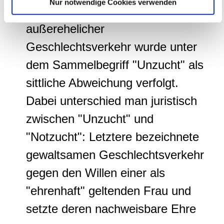
Nur notwendige Cookies verwenden
weiteren Daten zusammen, die Sie ihnen bereitgestellt
als legitim; vorehelicher oder
haben oder die sie im Rahmen Ihrer Nutzung der Dienste
außerehelicher
gesammelt haben.
Geschlechtsverkehr wurde unter
dem Sammelbegriff "Unzucht" als
sittliche Abweichung verfolgt.
Dabei unterschied man juristisch
zwischen "Unzucht" und
"Notzucht": Letztere bezeichnete
gewaltsamen Geschlechtsverkehr
gegen den Willen einer als
"ehrenhaft" geltenden Frau und
setzte deren nachweisbare Ehre