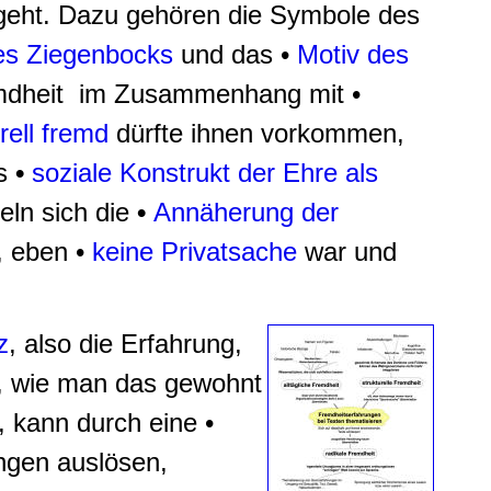
geht. Dazu gehören die Symbole des
es Ziegenbocks
und das •
Motiv des
remdheit im Zusammenhang mit •
rell fremd
dürfte ihnen vorkommen,
s
•
soziale Konstrukt der Ehre als
ln sich die
•
Annäherung der
, eben •
keine Privatsache
war und
z
, also die Erfahrung,
st, wie man das gewohnt
 kann durch eine •
ngen auslösen,