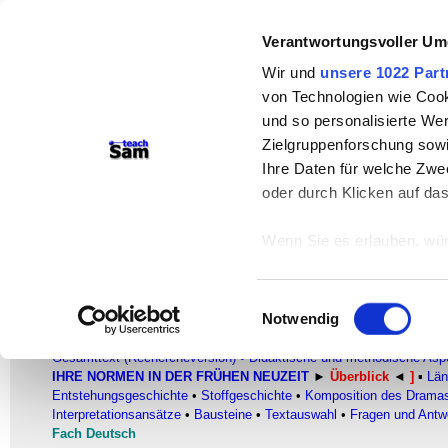
teachSam- Arbeitsbereiche:
Verantwortungsvoller Um
Arbeitstechniken
-
Deutsch
-
Geschichte
Wir und
unsere 1022 Part
von Technologien wie Cook
Didaktik
-
Projekte
-
So navigiert man 
und so personalisierte We
Werbung
Zielgruppenforschung sowi
Ihre Daten für welche Zwec
Sexualität und ihre Normen in de
oder durch Klicken auf da
Überblick
Wenn Sie es erlauben, wür
Heinrich von Kleist (1777-1811)
–
«
–
Der 
Informationen über
können
Einwilligungsauswahl
Ihr Gerät durch ak
Notwendig
FACHBEREICH DEUTSCH
Erfahren Sie mehr darüber,
●
Glossar
●
Literatur
▪
AUTORINNEN UND AUTOREN
▪ HEINRICH 
Gesamttext (Rechercheversion)
•
Didaktische und methodische Asp
Präferenzen im
Abschnitt
IHRE NORMEN IN DER FRÜHEN NEUZEIT
►
Überblick
◄
]
▪
Län
Entstehungsgeschichte
•
Stoffgeschichte
•
Komposition des Drama
Wir verwenden Cookies, um
Interpretationsansätze
•
Bausteine
•
Textauswahl
•
Fragen und Antwo
anbieten zu können und di
Fach Deutsch