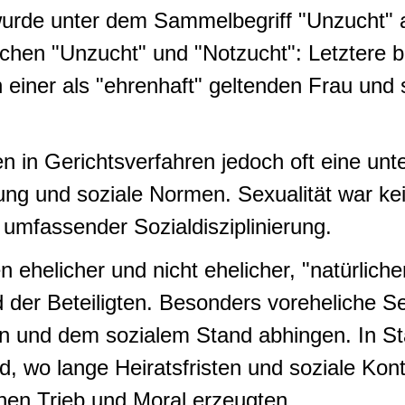
rde unter dem Sammelbegriff "Unzucht" als
ischen "Unzucht" und "Notzucht": Letztere
 einer als "ehrenhaft" geltenden Frau und
en in Gerichtsverfahren jedoch oft eine un
nung und soziale Normen.
Sexualität war ke
l umfassender Sozialdisziplinierung
.
helicher und nicht ehelicher, "natürlicher
er Beteiligten. Besonders voreheliche Sex
on und dem sozialem Stand abhingen. In St
, wo lange Heiratsfristen und soziale Kont
en Trieb und Moral erzeugten.