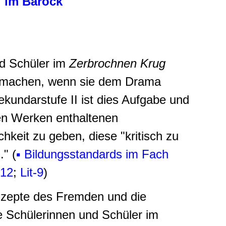
d im Barock
nd Schüler im
Zerbrochnen Krug
r machen, wenn sie dem Drama
ekundarstufe II ist dies Aufgabe und
hen Werken enthaltenen
keit zu geben, diese "kritisch zu
" (
▪
Bildungsstandards im Fach
12
;
Lit-9
)
onzepte des Fremden und die
ie Schülerinnen und Schüler im