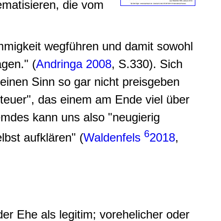
ematisieren, die vom
immigkeit wegführen und damit sowohl
gen." (
Andringa 2008
, S.330). Sich
einen Sinn so gar nicht preisgeben
nteuer", das einem am Ende viel über
emdes kann uns also "neugierig
6
bst aufklären" (
Waldenfels
2018
,
der Ehe als legitim; vorehelicher oder