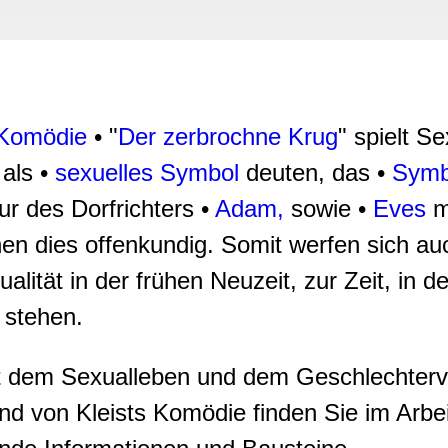
rwendung unserer Website an unsere Partner für soziale Medien
re Partner führen diese Informationen möglicherweise mit weite
ereitgestellt haben oder die sie im Rahmen Ihrer Nutzung der D
Komödie
• "
Der zerbrochne Krug
" spielt S
 als •
sexuelles Symbol
deuten, das •
Symb
gur des Dorfrichters •
Adam,
sowie •
Eves
m
en dies offenkundig. Somit werfen sich auc
lität in der frühen Neuzeit, zur Zeit, in d
 stehen.
mit dem Sexualleben und dem Geschlechterve
und von Kleists Komödie finden Sie im Arbe