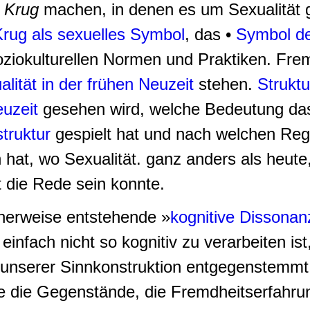
 Krug
machen, in denen es um Sexualität 
rug als sexuelles Symbol
, das •
Symbol d
soziokulturellen Normen und Praktiken. F
lität in der frühen Neuzeit
stehen.
Struktu
euzeit
gesehen wird, welche Bedeutung da
truktur
gespielt hat und nach welchen Rege
 hat, wo Sexualität. ganz anders als heute
 die Rede sein konnte.
cherweise entstehende »
kognitive Dissonan
infach nicht so kognitiv zu verarbeiten i
unserer Sinnkonstruktion entgegenstemmt,
 die Gegenstände, die Fremdheitserfahru