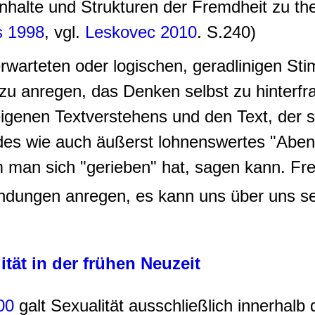
 Inhalte und Strukturen der Fremdheit zu th
s 1998
, vgl.
Leskovec 2010
. S.240)
rwarteten oder logischen, geradlinigen St
u anregen, das Denken selbst zu hinterfra
eigenen Textverstehens und den Text, der s
endes wie auch äußerst lohnenswertes "Abe
m man sich "gerieben" hat, sagen kann. Fr
ndungen anregen, es kann uns über uns sel
tät in der frühen Neuzeit
00
galt Sexualität ausschließlich innerhalb 