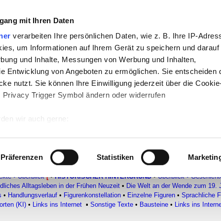
gang mit Ihren Daten
-
Politik
-
Pädagogik
-
Psychologie
-
Medi
ner
verarbeiten Ihre persönlichen Daten, wie z. B. Ihre IP-Adress
ies, um Informationen auf Ihrem Gerät zu speichern und darauf
auf teachSam
-
So sucht man auf teach
rbung und Inhalte, Messungen von Werbung und Inhalten,
e Entwicklung von Angeboten zu ermöglichen. Sie entscheiden 
ke nutzt. Sie können Ihre Einwilligung jederzeit über die Cookie
r Frühen Neuzeit
s Privacy Trigger Symbol ändern oder widerrufen
den wir auch gerne:
zerbrochne Krug
–
Historischer Hintergrund
 Ihre geografische Lage erfassen, welche bis auf einige Meter g
tives Scannen nach bestimmten Merkmalen (Fingerprinting) identi
Präferenzen
Statistiken
Marketin
 wie Ihre persönlichen Daten verarbeitet werden, und legen Sie 
VON KLEIST (1777-1811)
▪
Überblick
▪
Biografie
▪
Erzählende Texte
•
DRAM
ekte
•
Überblick
[
•
HISTORISCHER HINTERGRUND
•
Überblick
•
Geschichte
 Einzelheiten
fest.
dliches Alltagsleben in der Frühen Neuzeit
•
Die Welt an der Wende zum 19. 
s
•
Handlungsverlauf
•
Figurenkonstellation
•
Einzelne Figuren
•
Sprachliche 
 Inhalte und Anzeigen zu personalisieren, Funktionen für sozia
rten (KI)
•
Links ins Internet
▪
Sonstige Texte
•
Bausteine
•
Links ins Intern
e Zugriffe auf unsere Website zu analysieren. Außerdem geben w