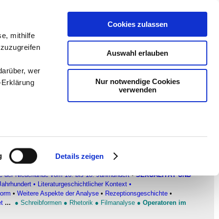
Cookies zulassen
en
-
Methodik und
e, mithilfe
 zuzugreifen
Sam
-
teachSam braucht
Auswahl erlauben
darüber, wer
Nur notwendige Cookies
-Erklärung
verwenden
enau sein
fizieren
g
Details zeigen
Ihre
ATISCHE TEXTE
▪
Überblick
•
DER ZERBROCHNE KRUG
•
 der Niederlande vom 16. bis 18. Jahrhundert
•
SEXUALITÄT UND
Jahrhundert
•
Literaturgeschichtlicher Kontext
•
Form
•
Weitere Aspekte der Analyse
•
Rezeptionsgeschichte
•
le Medien
et
...
●
Schreibformen
●
Rhetorik
●
Filmanalyse
●
Operatoren im
ir