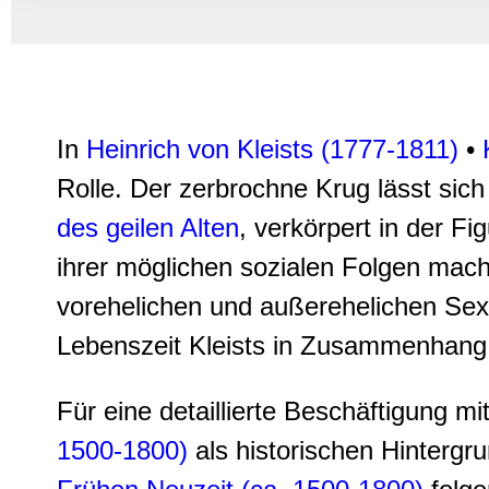
Informationen zu Ihrer Ve
und Analysen weiter. Unse
zusammen, die Sie ihnen b
gesammelt haben.
In
Heinrich von Kleists (1777-1811
)
•
Rolle. Der zerbrochne Krug lässt sich
des geilen Alten
, verkörpert in der Fi
ihrer möglichen sozialen Folgen mach
vorehelichen und außerehelichen Sexua
Lebenszeit Kleists in Zusammenhang
Für eine detaillierte Beschäftigung 
1500-1800)
als historischen Hintergr