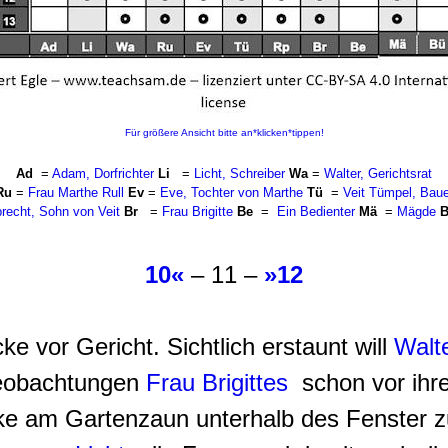
Für größere Ansicht bitte an*klicken*tippen!
Ad
=
Adam, Dorfrichter
Li
=
Licht, Schreiber
Wa
=
Walter, Gerichtsrat
Ru
=
Frau Marthe Rull
Ev
=
Eve, Tochter von Marthe
Tü
=
Veit Tümpel, Baue
recht, Sohn von Veit
Br
=
Frau Brigitte
Be
=
Ein Bedienter
Mä
=
Mägde
B
10«
– 11 –
»12
ke vor Gericht. Sichtlich erstaunt will
Walt
 Beobachtungen
Frau Brigittes
schon vor ihre
ücke am Gartenzaun unterhalb des Fenster 