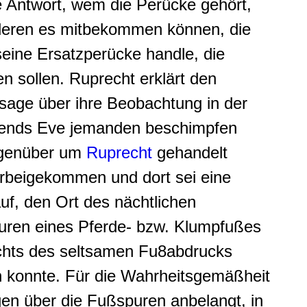
e Antwort, wem die Perücke gehört,
deren es mitbekommen können, die
seine Ersatzperücke handle, die
 sollen. Ruprecht erklärt den
ssage über ihre Beobachtung in der
abends Eve jemanden beschimpfen
Gegenüber um
Ruprecht
gehandelt
rbeigekommen und dort sei eine
auf, den Ort des nächtlichen
uren eines Pferde- bzw. Klumpfußes
ichts des seltsamen Fu8abdrucks
n konnte. Für die Wahrheitsgemäßheit
en über die Fußspuren anbelangt, in