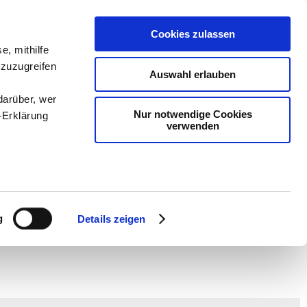
Cookies zulassen
e, mithilfe
 zuzugreifen
Auswahl erlauben
darüber, wer
Nur notwendige Cookies
-Erklärung
verwenden
en
-
Methodik und
Sam
-
teachSam braucht
enau sein
fizieren
g
Details zeigen
Ihre
le Medien
ir