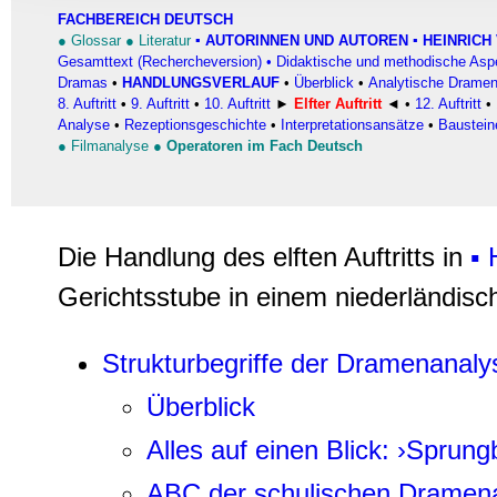
Informationen zu Ihrer Ve
FACHBEREICH DEUTSCH
und Analysen weiter. Unse
●
Glossar
●
Literatur
▪
AUTORINNEN UND AUTOREN
▪ HEINRICH 
Gesamttext (Rechercheversion)
•
Didaktische und methodische Asp
zusammen, die Sie ihnen b
Dramas
•
HANDLUNGSVERLAUF
•
Überblick
•
Analytische Dramen
gesammelt haben.
8. Auftritt
•
9. Auftritt
•
10. Auftritt
►
Elfter Auftritt
◄
•
12. Auftritt
•
Analyse
•
Rezeptionsgeschichte
•
Interpretationsansätze
•
Baustein
●
Filmanalyse
●
Operatoren im Fach Deutsch
Die Handlung des elften Auftritts in
▪ 
Gerichtsstube in einem niederländisch
Strukturbegriffe der Dramenanaly
Überblick
Alles auf einen Blick: ›Sprungb
ABC der schulischen Dramen