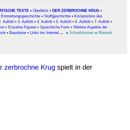
, Werbung
ren Daten
ATISCHE TEXTE
▪
Überblick
•
DER ZERBROCHNE KRUG
•
Entstehungsgeschichte
•
Stoffgeschichte
•
Komposition des
ienste
2. Auftritt
•
3. Auftritt
•
4. Auftritt
•
5. Auftritt
•
6. Auftritt
•
7. Auftritt
•
ion
•
Einzelne Figuren
•
Sprachliche Form
•
Weitere Aspekte der
exte
•
Bausteine
•
Links ins Internet
...
●
Schreibformen
●
Rhetorik
r zerbrochne Krug
spielt in der