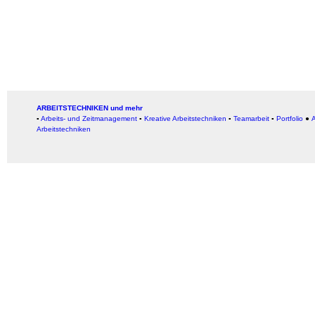
ARBEITSTECHNIKEN und mehr
▪
Arbeits- und Zeitmanagement
▪
Kreative Arbeitstechniken
▪
Teamarbeit
▪
Portfolio
●
A
Arbeitstechniken