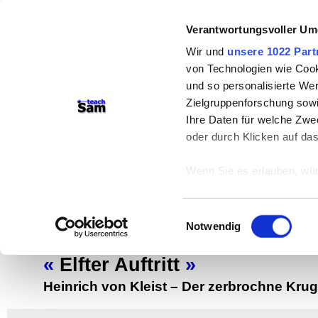
Verantwortungsvoller Um
Wir und
unsere 1022 Part
von Technologien wie Cook
und so personalisierte We
Zielgruppenforschung sowi
Ihre Daten für welche Zwec
teachSam- Arbeitsbereiche:
oder durch Klicken auf da
Arbeitstechniken
-
Deutsch
-
Geschichte
Wenn Sie es erlauben, wür
Didaktik
-
Projekte
-
So navigiert man 
Informationen über
Werbung
können
Einwilligungsauswahl
Ihr Gerät durch ak
Notwendig
Einzelne Szenen
Erfahren Sie mehr darüber,
Präferenzen im
Abschnitt
«
Elfter Auftritt
»
Heinrich von Kleist
–
Der zerbrochne Krug
Wir verwenden Cookies, um
anbieten zu können und di