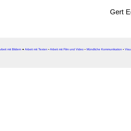
Gert E
rbeit mit Bildern
●
Arbeit
mit Texten
▪
Arbeit mit Film und Video
▪
Mündliche Kommunikation
▪
Visu