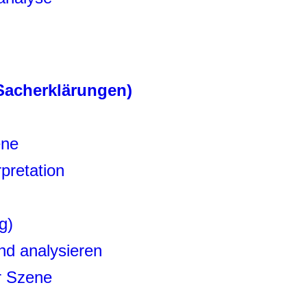
 Sacherklärungen)
ene
pretation
g)
nd analysieren
r Szene