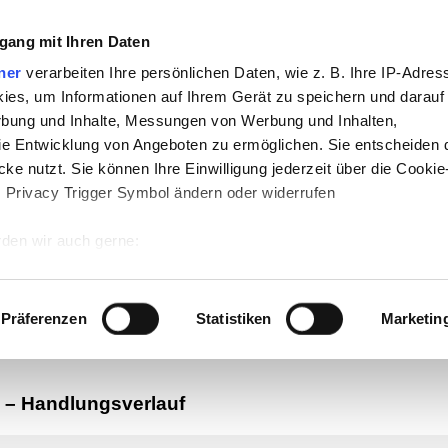
gang mit Ihren Daten
ner
verarbeiten Ihre persönlichen Daten, wie z. B. Ihre IP-Adress
ies, um Informationen auf Ihrem Gerät zu speichern und darauf
rbung und Inhalte, Messungen von Werbung und Inhalten,
e Entwicklung von Angeboten zu ermöglichen. Sie entscheiden 
ke nutzt. Sie können Ihre Einwilligung jederzeit über die Cookie
s Privacy Trigger Symbol ändern oder widerrufen
-
Politik
-
Pädagogik
-
Psychologie
-
Medi
den wir auch gerne:
auf teachSam
-
So sucht man auf teach
 Ihre geografische Lage erfassen, welche bis auf einige Meter g
tives Scannen nach bestimmten Merkmalen (Fingerprinting) identi
Präferenzen
Statistiken
Marketin
 wie Ihre persönlichen Daten verarbeitet werden, und legen Sie 
 Einzelheiten
fest.
–
Handlungsverlauf
 Inhalte und Anzeigen zu personalisieren, Funktionen für sozia
e Zugriffe auf unsere Website zu analysieren. Außerdem geben w