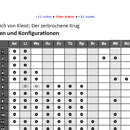
•
10. Auftritt
►
Elfter Auftritt
◄
•
1
2. Auftritt