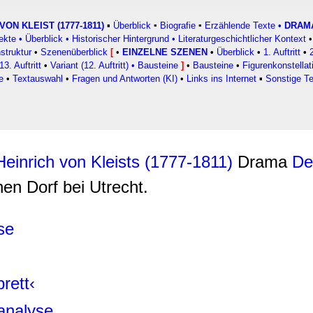
rwendung unserer Website an unsere Partner für soziale Medien
re Partner führen diese Informationen möglicherweise mit weite
VON KLEIST (1777-1811)
▪
Überblick
▪
Biografie
▪
Erzählende Texte
•
DRAM
ekte
•
Überblick
•
Historischer Hintergrund
•
Literaturgeschichtlicher Kontext
•
ereitgestellt haben oder die sie im Rahmen Ihrer Nutzung der D
struktur
•
Szenenüberblick
[
•
EINZELNE SZENEN
•
Überblick
•
1. Auftritt
•
13. Auftritt
•
Variant (12. Auftritt)
•
Bausteine
]
•
Bausteine
•
Figurenkonstellat
e
•
Textauswahl
•
Fragen und Antworten (KI)
•
Links ins Internet
▪
Sonstige T
Heinrich von Kleists (1777-1811)
Drama
De
en Dorf bei Utrecht.
se
rett‹
analyse