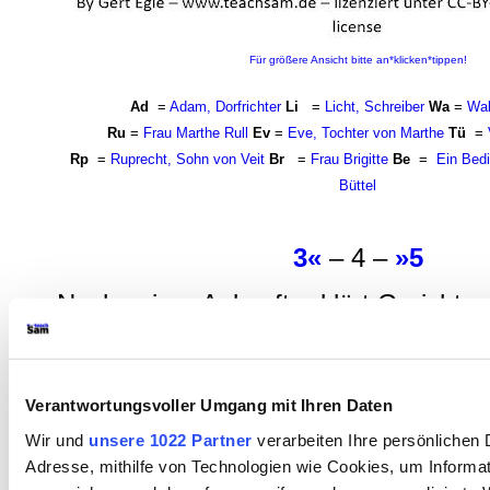
Für größere Ansicht bitte an*klicken*tippen!
Ad
=
Adam, Dorfrichter
Li
=
Licht, Schreiber
Wa
=
Wal
Ru
=
Frau Marthe Rull
Ev
=
Eve, Tochter von Marthe
Tü
=
Rp
=
Ruprecht, Sohn von Veit
Br
=
Frau Brigitte
Be
=
Ein Bedi
Büttel
3«
– 4 –
»5
Nach seiner Ankunft erklärt Gerichtsr
dass er mit seiner Visite einen Eindr
Rechtspflege auf dem Land gewinnen
Verantwortungsvoller Umgang mit Ihren Daten
Verbesserung des ländlichen Gericht
Wir und
unsere 1022 Partner
verarbeiten Ihre persönlichen D
dem Land sorgen wolle. Er betont aus
Adresse, mithilfe von Technologien wie Cookies, um Informa