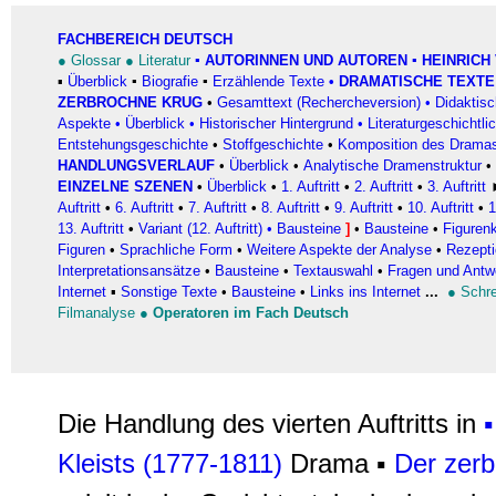
FACHBEREICH DEUTSCH
●
Glossar
●
Literatur
▪
AUTORINNEN UND AUTOREN
▪ HEINRICH 
▪
Überblick
▪
Biografie
▪
Erzählende Texte
•
DRAMATISCHE TEXTE
ZERBROCHNE KRUG
•
Gesamttext (Rechercheversion)
•
Didaktis
Aspekte
•
Überblick
•
Historischer Hintergrund
•
Literaturgeschichtli
Entstehungsgeschichte
•
Stoffgeschichte
•
Komposition des Drama
HANDLUNGSVERLAUF
•
Überblick
•
Analytische Dramenstruktur
•
EINZELNE SZENEN
•
Überblick
•
1. Auftritt
•
2. Auftritt
•
3. Auftritt
Auftritt
•
6. Auftritt
•
7. Auftritt
•
8. Auftritt
•
9. Auftritt
•
10. Auftritt
•
1
13. Auftritt
•
Variant (12. Auftritt)
•
Bausteine
]
•
Bausteine
•
Figurenk
Figuren
•
Sprachliche Form
•
Weitere Aspekte der Analyse
•
Rezepti
Interpretationsansätze
•
Bausteine
•
Textauswahl
•
Fragen und Antwo
Internet
▪
Sonstige Texte
•
Bausteine
•
Links ins Internet
...
●
Schr
Filmanalyse
●
Operatoren im Fach Deutsch
Die Handlung des vierten Auftritts in
▪
Kleists (1777-1811)
Drama ▪
Der zer