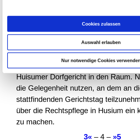
die Sie ihnen bereitgestellt haben oder die sie im Rahmen Ih
über die Vorfälle in Holla, wo der der 
gesammelt haben.
Dorfrichter durch seinen Suizidversu
Cookies zulassen
erst recht verschlimmert habe. Überr
zu Kenntnis, dass Adam in Huisum fünf
Auswahl erlauben
Kassen verwalte, und stellt damit oh
Nur notwendige Cookies verwende
weiter nachzugehen, finanzielle Ver
Huisumer Dorfgericht in den Raum. Nu
die Gelegenheit nutzen, an dem an d
stattfindenden Gerichtstag teilzuneh
über die Rechtspflege in Husium ein 
zu machen.
3«
– 4 –
»5