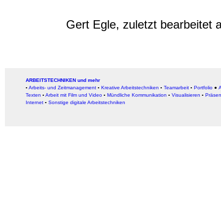
Gert Egle, zuletzt bearbeitet
ARBEITSTECHNIKEN und mehr
▪
Arbeits- und Zeitmanagement
▪
Kreative Arbeitstechniken
▪
Teamarbeit
▪
Portfolio
●
A
Texten
▪
Arbeit mit Film und Video
▪
Mündliche Kommunikation
▪
Visualisieren
▪
Präsen
Internet
▪
Sonstige digitale Arbeitstechniken