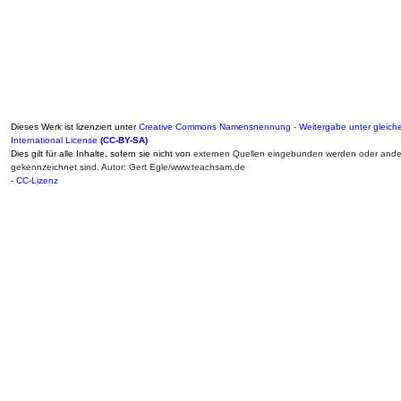
Dieses Werk ist lizenziert unter
Creative Commons Namensnennung - Weitergabe unter gleich
International License
(CC-BY-SA)
Dies gilt für alle Inhalte, sofern sie nicht von
externen Quellen eingebunden werden oder ander
gekennzeichnet sind. Autor: Gert Egle/www.teachsam.de
-
CC-Lizenz