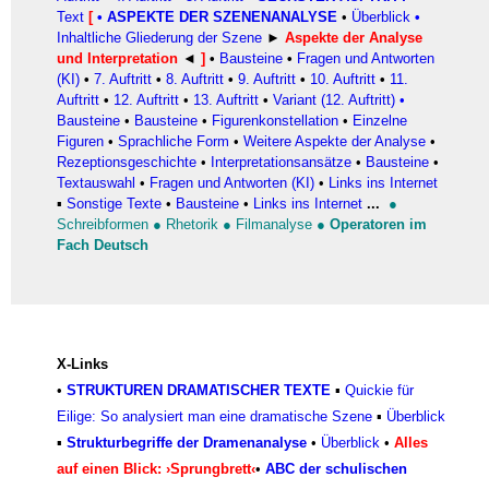
Text
[
•
ASPEKTE DER SZENENANALYSE
•
Überblick
•
Inhaltliche Gliederung der Szene
►
Aspekte der Analyse
und Interpretation
◄
]
•
Bausteine
•
Fragen und Antworten
(KI)
•
7. Auftritt
•
8. Auftritt
•
9. Auftritt
•
10. Auftritt
•
11.
Auftritt
•
12. Auftritt
•
13. Auftritt
•
Variant (12. Auftritt)
•
Bausteine
•
Bausteine
•
Figurenkonstellation
•
Einzelne
Figuren
•
Sprachliche Form
•
Weitere Aspekte der Analyse
•
Rezeptionsgeschichte
•
Interpretationsansätze
•
Bausteine
•
Textauswahl
•
Fragen und Antworten (KI)
•
Links ins Internet
▪
Sonstige Texte
•
Bausteine
•
Links ins Internet
...
●
Schreibformen
●
Rhetorik
●
Filmanalyse
●
Operatoren im
Fach Deutsch
X-Links
•
STRUKTUREN DRAMATISCHER TEXTE
▪
Quickie für
Eilige: So analysiert man eine dramatische Szene
▪
Überblick
▪
Strukturbegriffe der Dramenanalyse
•
Überblick
•
Alles
auf einen Blick: ›Sprungbrett‹
•
ABC der schulischen