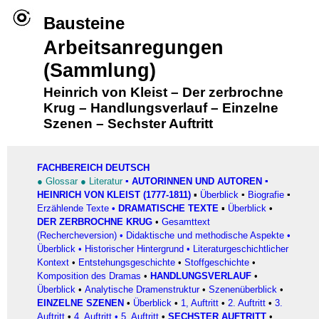
Bausteine
Arbeitsanregungen
(Sammlung)
Heinrich von Kleist
–
Der zerbrochne
Krug
–
Handlungsverlauf
–
Einzelne
Szenen
–
Sechster Auftritt
FACHBEREICH DEUTSCH
●
Glossar
●
Literatur
▪
AUTORINNEN UND AUTOREN
▪
HEINRICH VON KLEIST (1777-1811)
▪
Überblick
▪
Biografie
▪
Erzählende Texte
•
DRAMATISCHE TEXTE
▪
Überblick
•
DER ZERBROCHNE KRUG
•
Gesamttext
(Rechercheversion)
•
Didaktische und methodische Aspekte
•
Überblick
•
Historischer Hintergrund
•
Literaturgeschichtlicher
Kontext
•
Entstehungsgeschichte
•
Stoffgeschichte
•
Komposition des Dramas
•
HANDLUNGSVERLAUF
•
Überblick
•
Analytische Dramenstruktur
•
Szenenüberblick
•
EINZELNE SZENEN
•
Überblick
•
1, Auftritt
•
2. Auftritt
•
3.
Auftritt
•
4. Auftritt
•
5. Auftritt
•
SECHSTER AUFTRITT
•