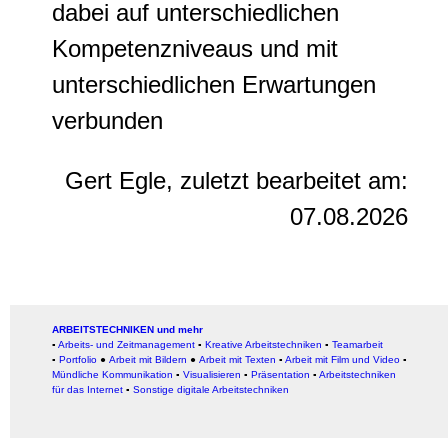
dabei auf unterschiedlichen
Kompetenzniveaus und mit
unterschiedlichen Erwartungen
verbunden
Gert Egle, zuletzt bearbeitet am:
07.08.2026
ARBEITSTECHNIKEN und mehr
▪
Arbeits- und Zeitmanagement
▪
Kreative Arbeitstechniken
▪
Teamarbeit
▪
Portfolio
●
Arbeit mit Bildern
●
Arbeit
mit Texten
▪
Arbeit mit Film und Video
▪
Mündliche Kommunikation
▪
Visualisieren
▪
Präsentation
▪
Arbeitstechniken
für das Internet
▪
Sonstige digitale Arbeitstechniken