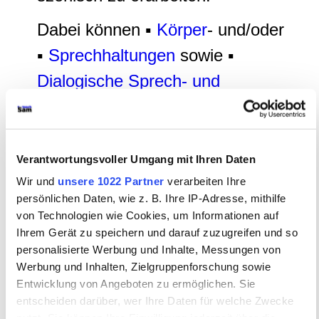
Dabei können ▪
Körper
- und/oder
▪
Sprechhaltungen
sowie ▪
Dialogische Sprech- und
Körperhaltungen
erarbeitet
werden, die Intentionen und
Gestus der an dem Gespräch
Verantwortungsvoller Umgang mit Ihren Daten
beteiligten Figuren ausdrücken.
Wir und
unsere 1022 Partner
verarbeiten Ihre
persönlichen Daten, wie z. B. Ihre IP-Adresse, mithilfe
•
Adam
•
Licht
►
Walter
◄
•
von Technologien wie Cookies, um Informationen auf
Ihrem Gerät zu speichern und darauf zuzugreifen und so
Marthe Rull
•
Eve
•
Veit Tümpel
•
personalisierte Werbung und Inhalte, Messungen von
Ruprecht
•
Frau Brigitte
•
Ein
Werbung und Inhalten, Zielgruppenforschung sowie
Entwicklung von Angeboten zu ermöglichen. Sie
Bedienter
•
Mägde
•
Büttel
]
entscheiden darüber, wer Ihre Daten für welche Zwecke
nutzt. Sie können Ihre Einwilligung jederzeit über die