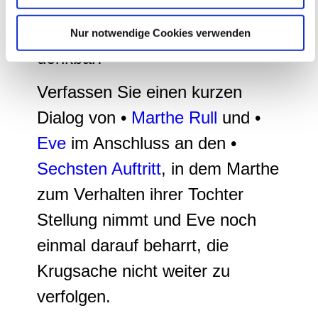
soziale Medien, Werbung und Analysen weiter. Unsere
Als kreative Schreibaufgabe (•
Partner führen diese Informationen möglicherweise mit
produktive Textarbeit
) wäre z. B.
Nur notwendige Cookies verwenden
weiteren Daten zusammen, die Sie ihnen bereitgestellt
haben oder die sie im Rahmen Ihrer Nutzung der Dienste
denkbar:
gesammelt haben.
Verfassen Sie einen kurzen
Dialog von •
Marthe Rull
und •
Eve
im Anschluss an den •
Sechsten Auftritt
, in dem Marthe
zum Verhalten ihrer Tochter
Stellung nimmt und Eve noch
einmal darauf beharrt, die
Krugsache nicht weiter zu
verfolgen.