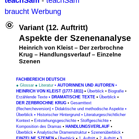
teachSam
-
teachSam
braucht Werbung
Variant (12. Auftritt)
Aspekte der Szenenanalyse
Heinrich von Kleist
–
Der zerbrochne
Krug
–
Handlungsverlauf
– Einzelne
Szenen
FACHBEREICH DEUTSCH
●
Glossar
●
Literatur
▪
AUTORINNEN UND AUTOREN
▪
HEINRICH VON KLEIST (1777-1811)
▪
Überblick
▪
Biografie
▪
Erzählende Texte
•
DRAMATISCHE TEXTE
▪
Überblick
•
DER ZERBROCHNE KRUG
•
Gesamttext
(Rechercheversion)
•
Didaktische und methodische Aspekte
•
Überblick
•
Historischer Hintergrund
•
Literaturgeschichtlicher
Kontext
•
Entstehungsgeschichte
•
Stoffgeschichte
•
Komposition des Dramas
•
HANDLUNGSVERLAUF
•
Überblick
•
Analytische Dramenstruktur
•
Szenenüberblick
•
EINZELNE SZENEN
•
Überblick
•
1. Auftritt
•
2. Auftritt
•
3.