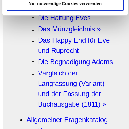
Nur notwendige Cookies verwenden
Kammer
weiteren Daten zusammen, die Sie ihnen bereitgestellt
haben oder die sie im Rahmen Ihrer Nutzung der Dienste
Die Haltung Eves
gesammelt haben.
Das Münzgleichnis »
Das Happy End für Eve
und Ruprecht
Die Begnadigung Adams
Vergleich der
Langfassung (Variant)
und der Fassung der
Buchausgabe (1811
) »
Allgemeiner Fragenkatalog