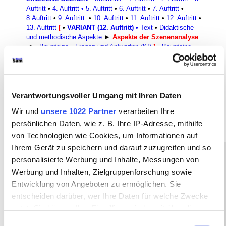
Auftritt
•
4. Auftritt
•
5. Auftritt
•
6. Auftritt
•
7. Auftritt
•
8.Auftritt
•
9. Auftritt
•
10. Auftritt
•
11. Auftritt
•
12. Auftritt
•
13. Auftritt
[
•
VARIANT (12. Auftritt)
•
Text
•
Didaktische
und methodische Aspekte
►
Aspekte der Szenenanalyse
◄
•
Bausteine
•
Fragen und Antworten (KI)
]
•
Bausteine
•
Bausteine
•
Figurenkonstellation
•
Einzelne Figuren
•
Sprachliche Form
•
Weitere Aspekte der Analyse
•
Rezeptionsgeschichte
•
Interpretationsansätze
•
Bausteine
•
Textauswahl
•
Fragen und Antworten (KI)
•
Links ins Internet
▪
Sonstige Texte
•
Bausteine
•
Links ins Internet
...
●
Verantwortungsvoller Umgang mit Ihren Daten
Schreibformen
●
Rhetorik
●
Filmanalyse
●
Operatoren im
Wir und
unsere 1022 Partner
verarbeiten Ihre
Fach Deutsch
persönlichen Daten, wie z. B. Ihre IP-Adresse, mithilfe
von Technologien wie Cookies, um Informationen auf
Ihrem Gerät zu speichern und darauf zuzugreifen und so
personalisierte Werbung und Inhalte, Messungen von
In diesem Arbeitsbereich zum
Werbung und Inhalten, Zielgruppenforschung sowie
12. Auftritt (Variant)
der
Entwicklung von Angeboten zu ermöglichen. Sie
entscheiden darüber, wer Ihre Daten für welche Zwecke
Urfassung des Dramas
Der
nutzt. Sie können Ihre Einwilligung jederzeit über die
zerbrochne Krug
von
Heinrich
Cookie-Erklärung oder durch Klicken auf das Privacy
Einwilligungsauswahl