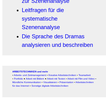
zur Szenenanalyse
Leitfragen für die
systematische
Szenenanalyse
Die Sprache des Dramas
analysieren und beschreiben
ARBEITSTECHNIKEN und mehr
▪
Arbeits- und Zeitmanagement
▪
Kreative Arbeitstechniken
▪
Teamarbeit
▪
Portfolio
●
Arbeit mit Bildern
●
Arbeit
mit Texten
▪
Arbeit mit Film und Video
▪
Mündliche Kommunikation
▪
Visualisieren
▪
Präsentation
▪
Arbeitstechniken
für das Internet
▪
Sonstige digitale Arbeitstechniken