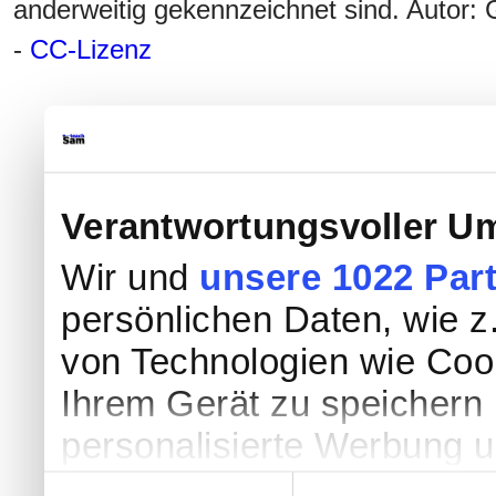
anderweitig gekennzeichnet sind. Autor
-
CC-Lizenz
Verantwortungsvoller Um
Wir und
unsere 1022 Par
persönlichen Daten, wie z.
von Technologien wie Coo
Ihrem Gerät zu speichern 
personalisierte Werbung 
Werbung und Inhalten, Zi
Einwilligungsauswahl