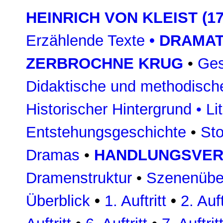
HEINRICH VON KLEIST (17
Erzählende Texte
•
DRAMAT
ZERBROCHNE KRUG
•
Ges
Didaktische und methodisch
Historischer Hintergrund
•
Li
Entstehungsgeschichte
•
Sto
Dramas
•
HANDLUNGSVE
Dramenstruktur
•
Szenenüber
Überblick
•
1. Auftritt
•
2. Auft