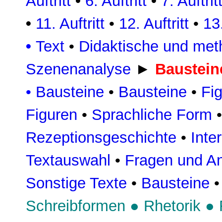
Auftritt
•
6. Auftritt
•
7. Auftrit
•
11. Auftritt
•
12. Auftritt
•
13.
•
Text
•
Didaktische und met
Szenenanalyse
►
Baustein
•
Bausteine
•
Bausteine
•
Fig
Figuren
•
Sprachliche Form
Rezeptionsgeschichte
•
Inte
Textauswahl
•
Fragen und An
Sonstige Texte
•
Bausteine
Schreibformen
●
Rhetorik
●