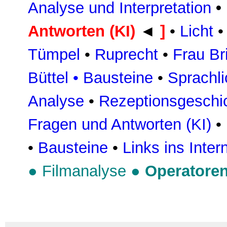
Analyse und Interpretation
•
Antworten (KI)
◄
]
•
Licht
•
Tümpel
•
Ruprecht
•
Frau Bri
Büttel
•
Bausteine
•
Sprachl
Analyse
•
Rezeptionsgeschi
Fragen und Antworten (KI)
•
•
Bausteine
•
Links ins Inter
●
Filmanalyse
●
Operatore