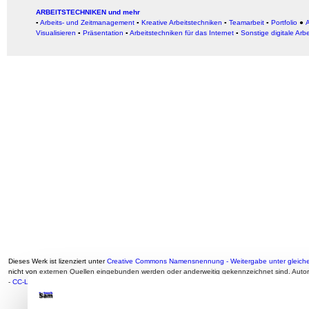
ARBEITSTECHNIKEN und mehr
▪
Arbeits- und Zeitmanagement
▪
Kreative Arbeitstechniken
▪
Teamarbeit
▪
Portfolio
●
A
Visualisieren
▪
Präsentation
▪
Arbeitstechniken für das Internet
▪
Sonstige digitale Arb
Dieses Werk ist lizenziert unter
Creative Commons Namensnennung - Weitergabe unter gleiche
nicht von
externen Quellen eingebunden werden oder anderweitig gekennzeichnet sind. Auto
-
CC-Lizenz