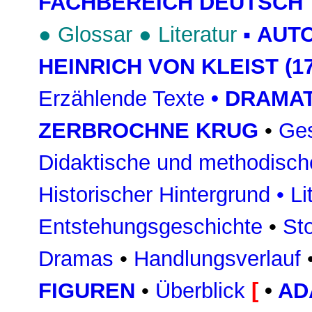
FACHBEREICH DEUTSCH
●
Glossar
●
Literatur
▪
AUT
HEINRICH VON KLEIST (17
Erzählende Texte
•
DRAMAT
ZERBROCHNE KRUG
•
Ges
Didaktische und methodisch
Historischer Hintergrund
•
Li
Entstehungsgeschichte
•
St
Dramas
•
Handlungsverlauf
FIGUREN
•
Überblick
[
•
AD