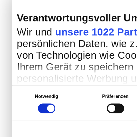
Verantwortungsvoller Um
Wir und
unsere 1022 Par
persönlichen Daten, wie z.
von Technologien wie Coo
Ihrem Gerät zu speichern 
personalisierte Werbung 
Werbung und Inhalten, Zi
Einwilligungsauswahl
Notwendig
Präferenzen
Entwicklung von Angebote
entscheiden darüber, wer
nutzt. Sie können Ihre Einw
Cookie-Erklärung oder dur