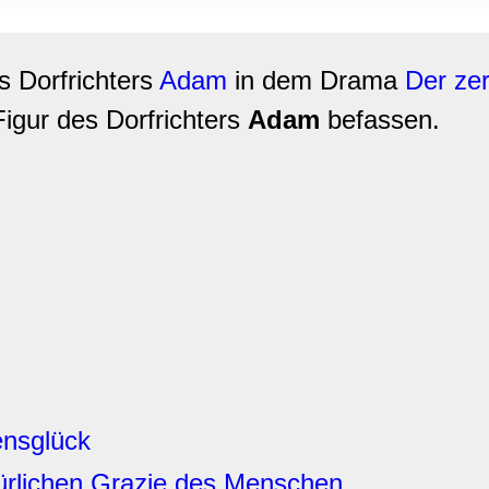
rwendung unserer Website an unsere Partner für soziale Medien
re Partner führen diese Informationen möglicherweise mit weite
ereitgestellt haben oder die sie im Rahmen Ihrer Nutzung der D
s Dorfrichters
Adam
in dem Drama
Der ze
Figur des Dorfrichters
Adam
befassen.
nsglück
ürlichen Grazie des Menschen