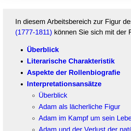
Informationen zu Ihrer Ve
und Analysen weiter. Unse
zusammen, die Sie ihnen b
In diesem Arbeitsbereich zur Figur de
gesammelt haben.
(1777-1811)
können Sie sich mit der 
Überblick
Literarische Charakteristik
Aspekte der Rollenbiografie
Interpretationsansätze
Überblick
Adam als lächerliche Figur
Adam im Kampf um sein Lebe
Adam und der Verlust der nat