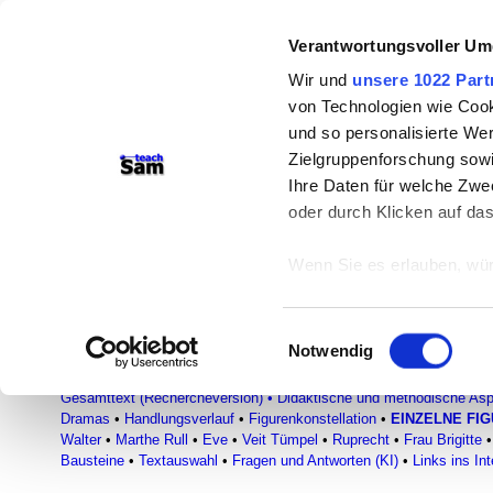
Verantwortungsvoller Um
teachSam- Arbeitsbereiche:
Wir und
unsere 1022 Part
Arbeitstechniken
-
Deutsch
-
Geschichte
von Technologien wie Cook
Didaktik
-
Projekte
-
So navigiert man 
und so personalisierte We
Zielgruppenforschung sowi
Werbung
Ihre Daten für welche Zwec
oder durch Klicken auf da
Adam
Aspekte zur Analyse und Inte
Wenn Sie es erlauben, wür
Informationen über
Heinrich von Kleist
–
Dramatische Texte
–
können
Einwilligungsauswahl
Ihr Gerät durch ak
Notwendig
FACHBEREICH DEUTSCH
Erfahren Sie mehr darüber,
●
Glossar
●
Literatur
▪
AUTORINNEN UND AUTOREN
▪ HEINRICH
Präferenzen im
Abschnitt
Gesamttext (Rechercheversion)
•
Didaktische und methodische As
Dramas
•
Handlungsverlauf
•
Figurenkonstellation
•
EINZELNE FI
Walter
•
Marthe Rull
•
Eve
•
Veit Tümpel
•
Ruprecht
•
Frau Brigitte
•
Wir verwenden Cookies, um
Bausteine
•
Textauswahl
•
Fragen und Antworten (KI)
•
Links ins Int
anbieten zu können und di