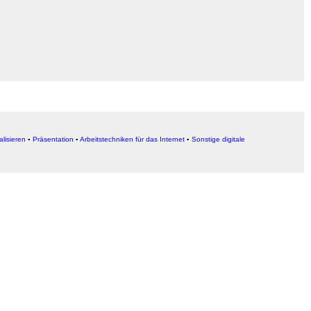
alisieren
▪
Präsentation
▪
Arbeitstechniken für das Internet
▪
Sonstige digitale