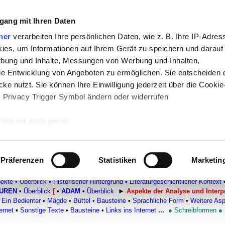
gang mit Ihren Daten
ner
verarbeiten Ihre persönlichen Daten, wie z. B. Ihre IP-Adress
-
Politik
-
Pädagogik
-
Psychologie
-
Medi
ies, um Informationen auf Ihrem Gerät zu speichern und darauf
auf teachSam
-
So sucht man auf teach
rbung und Inhalte, Messungen von Werbung und Inhalten,
e Entwicklung von Angeboten zu ermöglichen. Sie entscheiden 
ke nutzt. Sie können Ihre Einwilligung jederzeit über die Cookie
s Privacy Trigger Symbol ändern oder widerrufen
rpretation der Figur
den wir auch gerne:
 Ihre geografische Lage erfassen, welche bis auf einige Meter g
Der zerbrochne Krug
–
Einzelne Figuren
tives Scannen nach bestimmten Merkmalen (Fingerprinting) identi
Präferenzen
Statistiken
Marketin
 wie Ihre persönlichen Daten verarbeitet werden, und legen Sie 
 VON KLEIST (1777-1811)
▪
Überblick
▪
Biografie
▪
Erzählende Texte
•
DRAM
 Einzelheiten
fest.
pekte
•
Überblick
•
Historischer Hintergrund
•
Literaturgeschichtlicher Kontext
GUREN
•
Überblick
[
•
ADAM
•
Überblick
►
Aspekte der Analyse und Interp
Ein Bedienter
•
Mägde
•
Büttel
•
Bausteine
•
Sprachliche Form
•
Weitere Asp
 Inhalte und Anzeigen zu personalisieren, Funktionen für sozia
ernet
▪
Sonstige Texte
•
Bausteine
•
Links ins Internet
...
●
Schreibformen
●
e Zugriffe auf unsere Website zu analysieren. Außerdem geben w