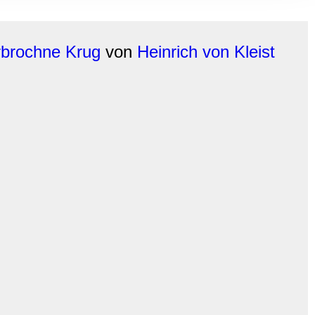
, Werbung
ren Daten
ienste
rbrochne Krug
von
Heinrich von Kleist