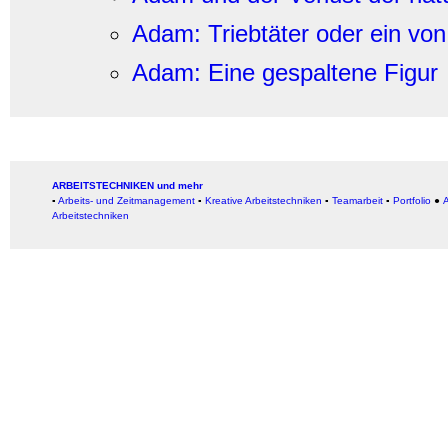
Adam: Triebtäter oder ein vo
Adam: Eine gespaltene Figur
ARBEITSTECHNIKEN und mehr
▪
Arbeits- und Zeitmanagement
▪
Kreative Arbeitstechniken
▪
Teamarbeit
▪
Portfolio
●
A
Arbeitstechniken