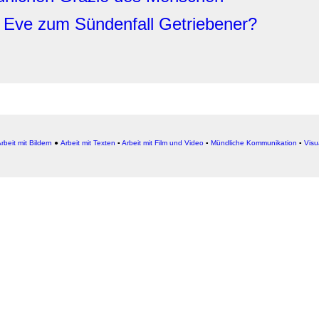
n Eve zum Sündenfall Getriebener?
rbeit mit Bildern
●
Arbeit
mit Texten
▪
Arbeit mit Film und Video
▪
Mündliche Kommunikation
▪
Visu