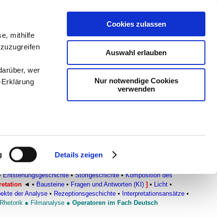
Cookies zulassen
e, mithilfe
en
-
Methodik und
 zuzugreifen
Auswahl erlauben
Sam
-
teachSam braucht
darüber, wer
Nur notwendige Cookies
-Erklärung
verwenden
enau sein
fizieren
g
Details zeigen
Ihre
ATISCHE TEXTE
▪
Überblick
•
DER ZERBROCHNE KRUG
•
•
Entstehungsgeschichte
•
Stoffgeschichte
•
Komposition des
retation
◄
•
Bausteine
•
Fragen und Antworten (KI)
]
•
Licht
•
ekte der Analyse
•
Rezeptionsgeschichte
•
Interpretationsansätze
•
le Medien
Rhetorik
●
Filmanalyse
●
Operatoren im Fach Deutsch
ir