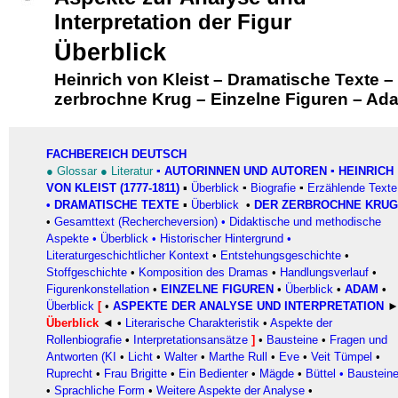
Interpretation der Figur
Überblick
Heinrich von Kleist
–
Dramatische Texte
–
zerbrochne Krug
–
Einzelne Figuren
–
Ad
FACHBEREICH DEUTSCH
●
Glossar
●
Literatur
▪
AUTORINNEN UND AUTOREN
▪ HEINRICH
VON KLEIST (1777-1811)
▪
Überblick
▪
Biografie
▪
Erzählende Texte
•
DRAMATISCHE TEXTE
▪
Überblick
•
DER ZERBROCHNE KRUG
•
Gesamttext (Rechercheversion)
•
Didaktische und methodische
Aspekte
•
Überblick
•
Historischer Hintergrund
•
Literaturgeschichtlicher Kontext
•
Entstehungsgeschichte
•
Stoffgeschichte
•
Komposition des Dramas
•
Handlungsverlauf
•
Figurenkonstellation
•
EINZELNE FIGUREN
•
Überblick
•
ADAM
•
Überblick
[
•
ASPEKTE DER ANALYSE UND INTERPRETATION
Überblick
◄ •
Literarische Charakteristik
•
Aspekte der
Rollenbiografie
•
Interpretationsansätze
]
•
Bausteine
•
Fragen und
Antworten (KI
•
Licht
•
Walter
•
Marthe Rull
•
Eve
•
Veit Tümpel
•
Ruprecht
•
Frau Brigitte
•
Ein Bedienter
•
Mägde
•
Büttel
•
Baustein
•
Sprachliche Form
•
Weitere Aspekte der Analyse
•