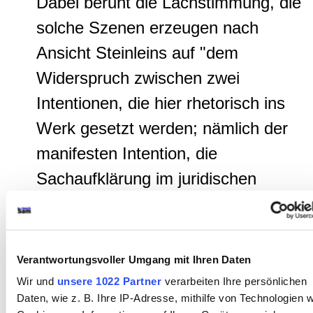
Dabei beruht die Lachstimmung, die
solche Szenen erzeugen nach
Ansicht Steinleins auf "dem
Widerspruch zwischen zwei
Intentionen, die hier rhetorisch ins
Werk gesetzt werden; nämlich der
manifesten Intention, die
Sachaufklärung im juridischen
Diskurs voranzubringen bei
gleichzeitiger latenter Gegenintention
diese Sachaufklärung eben zu
Verantwortungsvoller Umgang mit Ihren Daten
verhindern." Was die
Wir und
unsere 1022 Partner
verarbeiten Ihre persönlichen
Daten, wie z. B. Ihre IP-Adresse, mithilfe von Technologien w
Zuschauer*innen belachen ist, wie