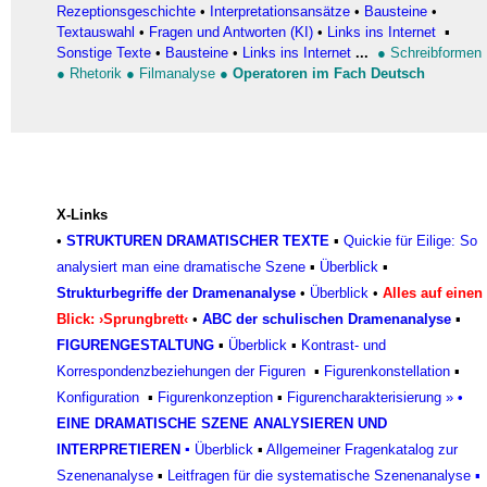
Rezeptionsgeschichte
•
Interpretationsansätze
•
Bausteine
•
Textauswahl
•
Fragen und Antworten (KI)
•
Links ins Internet
▪
Sonstige Texte
•
Bausteine
•
Links ins Internet
...
●
Schreibformen
●
Rhetorik
●
Filmanalyse
●
Operatoren im Fach Deutsch
X-Links
•
STRUKTUREN DRAMATISCHER TEXTE
▪
Quickie für Eilige: So
analysiert man eine dramatische Szene
▪
Überblick
▪
Strukturbegriffe der Dramenanalyse
•
Überblick
•
Alles auf einen
Blick: ›Sprungbrett‹
•
ABC der schulischen Dramenanalyse
▪
FIGURENGESTALTUNG
▪
Überblick
▪
Kontrast- und
Korrespondenzbeziehungen der Figuren
▪
Figurenkonstellation
▪
Konfiguratio
n
▪
Figurenkonzeptio
n
▪
Figurencharakterisierun
g »
•
EINE DRAMATISCHE SZENE ANALYSIEREN UND
INTERPRETIEREN
▪
Überblick
▪
Allgemeiner Fragenkatalog zur
Szenenanalyse
▪
Leitfragen für die systematische Szenenanalyse
▪