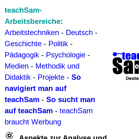
teachSam-
Arbeitsbereiche:
Arbeitstechniken
-
Deutsch
-
Geschichte
-
Politik
-
Pädagogik
-
Psychologie
-
Medien
-
Methodik und
Didaktik
-
Projekte
-
So
navigiert man auf
teachSam
-
So sucht man
auf teachSam
-
teachSam
braucht Werbung
Aspekte zur Analyse und