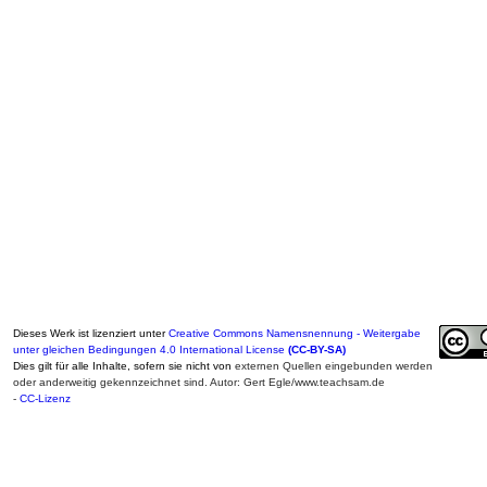
Dieses Werk ist lizenziert unter
Creative Commons Namensnennung - Weitergabe
unter gleichen Bedingungen 4.0 International License
(CC-BY-SA)
Dies gilt für alle Inhalte, sofern sie nicht von
externen Quellen eingebunden werden
oder anderweitig gekennzeichnet sind. Autor: Gert Egle/www.teachsam.de
-
CC-Lizenz