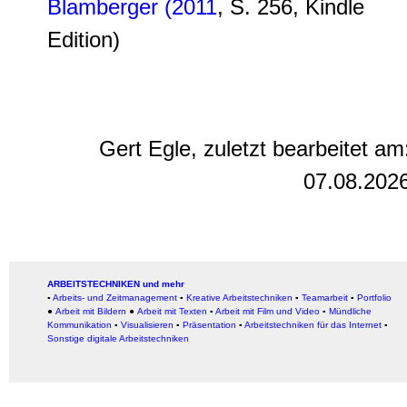
Blamberger (2011
, S. 256, Kindle
Edition)
Gert Egle, zuletzt bearbeitet am
07.08.202
ARBEITSTECHNIKEN und mehr
▪
Arbeits- und Zeitmanagement
▪
Kreative Arbeitstechniken
▪
Teamarbeit
▪
Portfolio
●
Arbeit mit Bildern
●
Arbeit
mit Texten
▪
Arbeit mit Film und Video
▪
Mündliche
Kommunikation
▪
Visualisieren
▪
Präsentation
▪
Arbeitstechniken für das Internet
▪
Sonstige digitale Arbeitstechniken