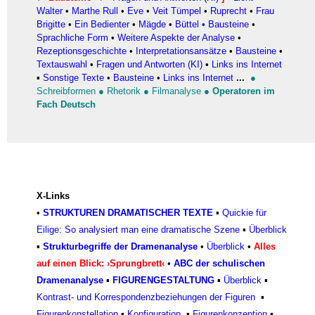
Walter
•
Marthe Rull
•
Eve
•
Veit Tümpel
•
Ruprecht
•
Frau
Brigitte
•
Ein Bedienter
•
Mägde
•
Büttel
•
Bausteine
•
Sprachliche Form
•
Weitere Aspekte der Analyse
•
Rezeptionsgeschichte
•
Interpretationsansätze
•
Bausteine
•
Textauswahl
•
Fragen und Antworten (KI)
•
Links ins Internet
▪
Sonstige Texte
•
Bausteine
•
Links ins Internet
...
●
Schreibformen
●
Rhetorik
●
Filmanalyse
●
Operatoren im
Fach Deutsch
X-Links
•
STRUKTUREN DRAMATISCHER TEXTE
▪
Quickie für
Eilige: So analysiert man eine dramatische Szene
▪
Überblick
▪
Strukturbegriffe der Dramenanalyse
•
Überblick
•
Alles
auf einen Blick: ›Sprungbrett‹
•
ABC der schulischen
Dramenanalyse
▪
FIGURENGESTALTUNG
▪
Überblick
▪
Kontrast- und Korrespondenzbeziehungen der Figuren
▪
Figurenkonstellation
▪
Konfiguratio
n
▪
Figurenkonzeptio
n
▪