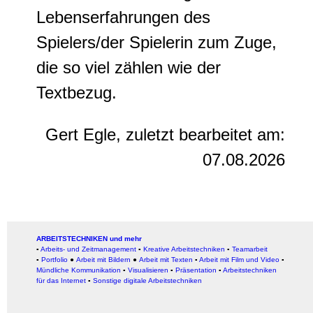
Lebenserfahrungen des
Spielers/der Spielerin zum Zuge,
die so viel zählen wie der
Textbezug.
Gert Egle, zuletzt bearbeitet am:
07.08.2026
ARBEITSTECHNIKEN und mehr
▪
Arbeits- und Zeitmanagement
▪
Kreative Arbeitstechniken
▪
Teamarbeit
▪
Portfolio
●
Arbeit mit Bildern
●
Arbeit
mit Texten
▪
Arbeit mit Film und Video
▪
Mündliche Kommunikation
▪
Visualisieren
▪
Präsentation
▪
Arbeitstechniken
für das Internet
▪
Sonstige digitale Arbeitstechniken