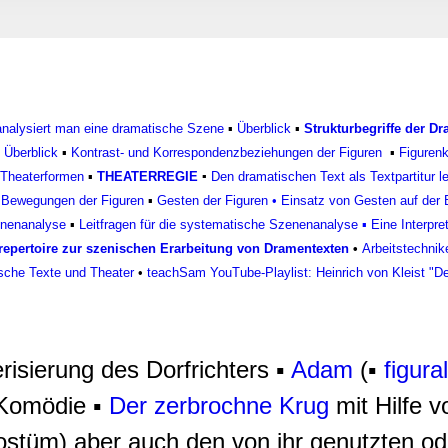
rwendung unserer Website an unsere Partner für soziale Medien
re Partner führen diese Informationen möglicherweise mit weite
ereitgestellt haben oder die sie im Rahmen Ihrer Nutzung der D
 analysiert man eine dramatische Szene
▪
Überblick
▪
Strukturbegriffe der D
▪
Überblick
▪
Kontrast- und Korrespondenzbeziehungen der Figuren
▪
Figurenk
Theaterformen
▪
THEATERREGIE
▪
Den dramatischen Text als Textpartitur 
▪
Bewegungen der Figuren
▪
Gesten der Figuren
•
Einsatz von Gesten auf der
enenanalyse
▪
Leitfragen für die systematische Szenenanalyse
▪
Eine Interpre
epertoire zur szenischen Erarbeitung von Dramentexten
•
Arbeitstechnik
sche Texte und Theater
•
teachSam YouTube-Playlist: Heinrich von Kleist "D
risierung des Dorfrichters ▪
Adam
(▪
figura
Komödie ▪
Der zerbrochne Krug
mit Hilfe 
stüm) aber auch den von ihr genutzten oder