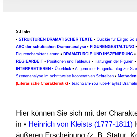
Informationen zu Ihrer Ve
und Analysen weiter. Unse
zusammen, die Sie ihnen b
gesammelt haben.
X-Links
•
STRUKTUREN DRAMATISCHER TEXTE
▪
Quickie für Eilige: So
ABC der schulischen Dramenanalyse
▪
FIGURENGESTALTUNG
Figurencharakterisierun
g
▪
DRAMATURGIE UND INSZENIERUNG
▪
REGIEARBEIT
▪
Positionen und Tableaus
▪
Haltungen der Figuren
INTERPRETIEREN
▪
Überblick
▪
Allgemeiner Fragenkatalog zur Sz
Szenenanalyse im schrittweise kooperativen Schreiben
▪
Methodenr
(Literarische Charakteristik)
•
teachSam-YouTube-Playlist Dramati
Hier können Sie sich mit der Charakte
in ▪
Heinrich von Kleists (1777-1811)
äußeren Erscheinung (z. B. Statur, Ko