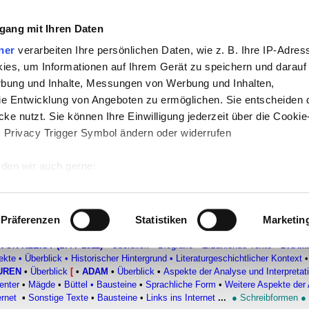
gang mit Ihren Daten
-
Politik
-
Pädagogik
-
Psychologie
-
Medi
ner
verarbeiten Ihre persönlichen Daten, wie z. B. Ihre IP-Adress
ies, um Informationen auf Ihrem Gerät zu speichern und darauf
auf teachSam
-
So sucht man auf teach
rbung und Inhalte, Messungen von Werbung und Inhalten,
e Entwicklung von Angeboten zu ermöglichen. Sie entscheiden 
ke nutzt. Sie können Ihre Einwilligung jederzeit über die Cookie
s Privacy Trigger Symbol ändern oder widerrufen
den wir auch gerne:
Der zerbrochne Krug
–
Einzelne Figuren
–
Adam
 Ihre geografische Lage erfassen, welche bis auf einige Meter g
tives Scannen nach bestimmten Merkmalen (Fingerprinting) identi
Präferenzen
Statistiken
Marketin
 wie Ihre persönlichen Daten verarbeitet werden, und legen Sie 
VON KLEIST (1777-1811)
▪
Überblick
▪
Biografie
▪
Erzählende Texte
•
DRAM
 Einzelheiten
fest.
ekte
•
Überblick
•
Historischer Hintergrund
•
Literaturgeschichtlicher Kontext
•
UREN
•
Überblick
[
•
ADAM
•
Überblick
•
Aspekte der Analyse und Interpretat
 Inhalte und Anzeigen zu personalisieren, Funktionen für sozia
enter
•
Mägde
•
Büttel
•
Bausteine
•
Sprachliche Form
•
Weitere Aspekte der
ernet
▪
Sonstige Texte
•
Bausteine
•
Links ins Internet
...
●
Schreibformen
●
e Zugriffe auf unsere Website zu analysieren. Außerdem geben w