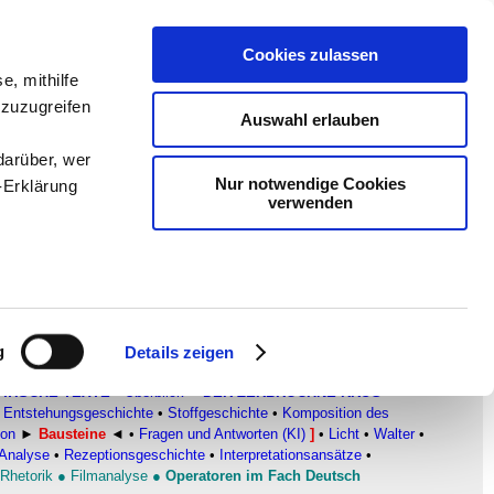
Cookies zulassen
en
-
Methodik und
e, mithilfe
 zuzugreifen
Sam
-
teachSam braucht
Auswahl erlauben
darüber, wer
Nur notwendige Cookies
-Erklärung
verwenden
enau sein
fizieren
g
Details zeigen
Ihre
ATISCHE TEXTE
▪
Überblick
•
DER ZERBROCHNE KRUG
•
Entstehungsgeschichte
•
Stoffgeschichte
•
Komposition des
ion
►
Bausteine
◄
•
Fragen und Antworten (KI)
]
•
Licht
•
Walter
•
le Medien
 Analyse
•
Rezeptionsgeschichte
•
Interpretationsansätze
•
Rhetorik
●
Filmanalyse
●
Operatoren im Fach Deutsch
ir