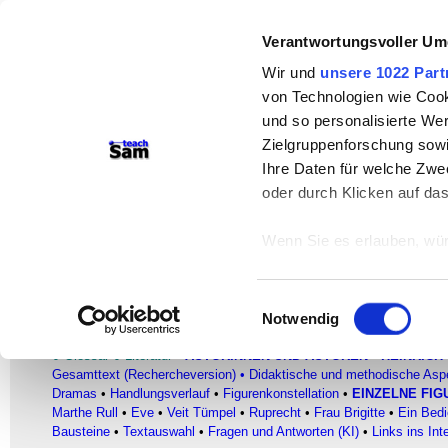
teachSam- Arbeitsbereiche:
Verantwortungsvoller Um
Arbeitstechniken
-
Deutsch
-
Geschichte
Wir und
unsere 1022 Part
von Technologien wie Cook
Didaktik
-
Projekte
-
So navigiert man 
und so personalisierte We
Werbung
Zielgruppenforschung sowi
Ihre Daten für welche Zwec
Bausteine
oder durch Klicken auf da
Statur, Kostüm, Requisiten
Wenn Sie es erlauben, wür
Heinrich von Kleist
–
Dramatische Texte
–
Informationen über
können
Einwilligungsauswahl
Ihr Gerät durch ak
Notwendig
FACHBEREICH DEUTSCH
Erfahren Sie mehr darüber,
●
Glossar
●
Literatur
▪
AUTORINNEN UND AUTOREN
▪ HEINRICH 
Präferenzen im
Abschnitt
Gesamttext (Rechercheversion)
•
Didaktische und methodische Asp
Dramas
•
Handlungsverlauf
•
Figurenkonstellation
•
EINZELNE FIG
Wir verwenden Cookies, um
Marthe Rull
•
Eve
•
Veit Tümpel
•
Ruprecht
•
Frau Brigitte
•
Ein Bedi
Bausteine
•
Textauswahl
•
Fragen und Antworten (KI)
•
Links ins Int
anbieten zu können und di