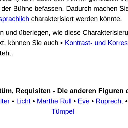
f der Bühne befassen. Dadurch machen Si
sprachlich
charakterisiert werden könnte.
 und überlegen, wie diese Charakterisieru
kt, können Sie auch ▪
Kontrast- und Korr
teht.
üm, Requisiten - Die anderen Figuren
ter
▪
Licht
•
Marthe Rull
•
Eve
•
Ruprecht
Tümpel