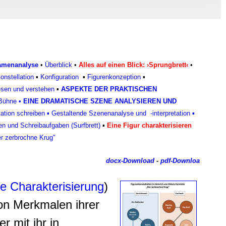
, Werbung
ren Daten
ienste
ramenanalyse
•
Überblick
•
Alles auf einen Blick: ›Sprungbrett‹
•
onstellation
▪
Konfiguratio
n
▪
Figurenkonzeptio
n
▪
lesen und verstehen
▪
ASPEKTE DER PRAKTISCHEN
 Bühne
•
EINE DRAMATISCHE SZENE ANALYSIEREN UND
tation schreiben
▪
Gestaltende Szenenanalyse und -interpretation
▪
en und Schreibaufgaben (Surfbrett)
▪
Eine Figur charakterisieren
er zerbrochne Krug"
docx-Download
-
pdf-Downloa
le Charakterisierung
)
von Merkmalen ihrer
 mit ihr in