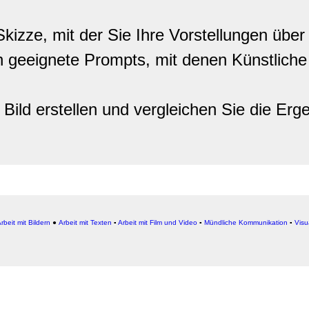
Skizze, mit der Sie Ihre Vorstellungen übe
 geeignete Prompts, mit denen Künstliche 
ild erstellen und vergleichen Sie die Erge
rbeit mit Bildern
●
Arbeit
mit Texten
▪
Arbeit mit Film und Video
▪
Mündliche Kommunikation
▪
Visu