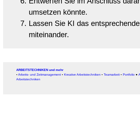
Entwerfen Sie im Anschluss daran 
umsetzen könnte.
Lassen Sie KI das entsprechende B
miteinander.
ARBEITSTECHNIKEN und mehr
▪
Arbeits- und Zeitmanagement
▪
Kreative Arbeitstechniken
▪
Teamarbeit
▪
Portfolio
●
A
Arbeitstechniken