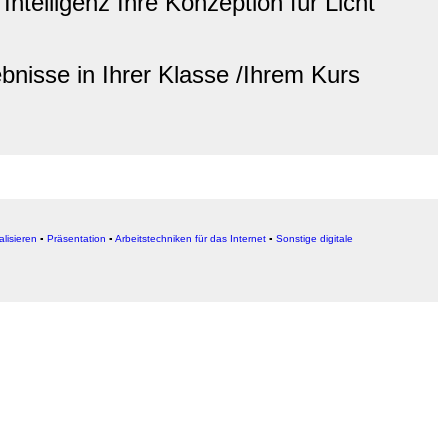
telligenz Ihre Konzeption für Licht
bnisse in Ihrer Klasse /Ihrem Kurs
alisieren
▪
Präsentation
▪
Arbeitstechniken für das Internet
▪
Sonstige digitale