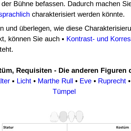
f der Bühne befassen. Dadurch machen Si
sprachlich
charakterisiert werden könnte.
 und überlegen, wie diese Charakterisieru
kt, können Sie auch ▪
Kontrast- und Korr
teht.
üm, Requisiten - Die anderen Figuren
ter
▪
Licht
•
Marthe Rull
•
Eve
•
Ruprecht
Tümpel