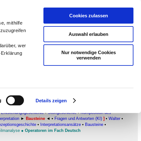
Cookies zulassen
en
-
Methodik und
e, mithilfe
 zuzugreifen
Sam
-
teachSam braucht
Auswahl erlauben
darüber, wer
Nur notwendige Cookies
-Erklärung
verwenden
enau sein
fizieren
g
Details zeigen
Ihre
ATISCHE TEXTE
▪
Überblick
•
DER ZERBROCHNE KRUG
•
Entstehungsgeschichte
•
Stoffgeschichte
•
Komposition des
erpretation
►
Bausteine
◄ •
Fragen und Antworten (KI)
]
•
Walter
•
zeptionsgeschichte
•
Interpretationsansätze
•
Bausteine
•
le Medien
ilmanalyse
●
Operatoren im Fach Deutsch
ir