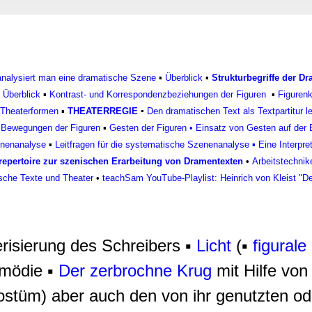
rwendung unserer Website an unsere Partner für soziale Medien
re Partner führen diese Informationen möglicherweise mit weite
ereitgestellt haben oder die sie im Rahmen Ihrer Nutzung der D
 analysiert man eine dramatische Szene
▪
Überblick
▪
Strukturbegriffe der D
▪
Überblick
▪
Kontrast- und Korrespondenzbeziehungen der Figuren
▪
Figurenk
Theaterformen
▪
THEATERREGIE
▪
Den dramatischen Text als Textpartitur 
▪
Bewegungen der Figuren
▪
Gesten der Figuren
•
Einsatz von Gesten auf der
enenanalyse
▪
Leitfragen für die systematische Szenenanalyse
▪
Eine Interpre
epertoire zur szenischen Erarbeitung von Dramentexten
•
Arbeitstechnik
sche Texte und Theater
•
teachSam YouTube-Playlist: Heinrich von Kleist "D
erisierung des Schreibers ▪
Licht
(▪
figurale
mödie ▪
Der zerbrochne Krug
mit Hilfe von
stüm) aber auch den von ihr genutzten oder