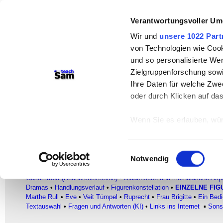
teachSam- Arbeitsbereiche:
Verantwortungsvoller Um
Arbeitstechniken
-
Deutsch
-
Geschichte
Wir und
unsere 1022 Part
von Technologien wie Cook
Didaktik
-
Projekte
-
So navigiert man 
und so personalisierte We
Werbung
Zielgruppenforschung sowi
Ihre Daten für welche Zwec
Bausteine
oder durch Klicken auf da
Statur, Kostüm, Requisiten
Wenn Sie es erlauben, wür
Heinrich von Kleist
–
«
–
Der zerbrochne 
Informationen über
können
Einwilligungsauswahl
Ihr Gerät durch ak
Notwendig
FACHBEREICH DEUTSCH
Erfahren Sie mehr darüber,
●
Glossar
●
Literatur
▪
AUTORINNEN UND AUTOREN
▪ HEINRICH 
Gesamttext (Rechercheversion)
•
Didaktische und methodische Asp
Präferenzen im
Abschnitt
Dramas
•
Handlungsverlauf
•
Figurenkonstellation
•
EINZELNE FIG
Marthe Rull
•
Eve
•
Veit Tümpel
•
Ruprecht
•
Frau Brigitte
•
Ein Bedi
Wir verwenden Cookies, um
Textauswahl
•
Fragen und Antworten (KI)
•
Links ins Internet
▪
Sons
anbieten zu können und di