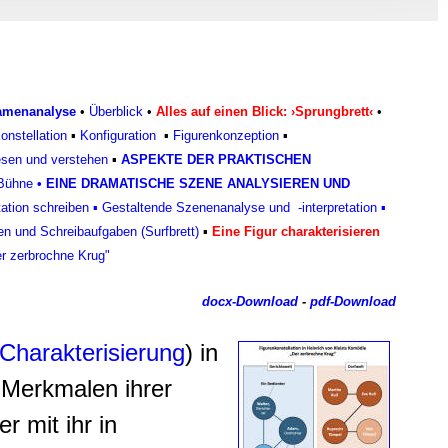
, Werbung
ren Daten
ienste
ramenanalyse
•
Überblick
•
Alles auf einen Blick: ›Sprungbrett‹
•
onstellation
▪
Konfiguratio
n
▪
Figurenkonzeptio
n
▪
lesen und verstehen
▪
ASPEKTE DER PRAKTISCHEN
 Bühne
•
EINE DRAMATISCHE SZENE ANALYSIEREN UND
tation schreiben
▪
Gestaltende Szenenanalyse und -interpretation
▪
en und Schreibaufgaben (Surfbrett)
▪
Eine Figur charakterisieren
er zerbrochne Krug"
docx-Download
-
pdf-Download
 Charakterisierung
) in
 Merkmalen ihrer
 mit ihr in