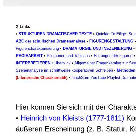
Informationen zu Ihrer Ve
und Analysen weiter. Unse
zusammen, die Sie ihnen b
gesammelt haben.
X-Links
•
STRUKTUREN DRAMATISCHER TEXTE
▪
Quickie für Eilige: So
ABC der schulischen Dramenanalyse
▪
FIGURENGESTALTUNG
Figurencharakterisierun
g
▪
DRAMATURGIE UND INSZENIERUNG
▪
REGIEARBEIT
▪
Positionen und Tableaus
▪
Haltungen der Figuren
INTERPRETIEREN
▪
Überblick
▪
Allgemeiner Fragenkatalog zur Sz
Szenenanalyse im schrittweise kooperativen Schreiben
▪
Methodenr
(Literarische Charakteristik)
•
teachSam-YouTube-Playlist Dramati
Hier können Sie sich mit der Charakt
▪
Heinrich von Kleists (1777-1811)
Ko
äußeren Erscheinung (z. B. Statur, Ko