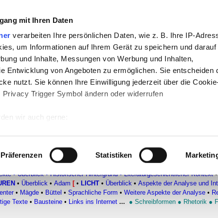
gang mit Ihren Daten
-
Politik
-
Pädagogik
-
Psychologie
-
Medi
ner
verarbeiten Ihre persönlichen Daten, wie z. B. Ihre IP-Adress
ies, um Informationen auf Ihrem Gerät zu speichern und darauf
auf teachSam
-
So sucht man auf teach
rbung und Inhalte, Messungen von Werbung und Inhalten,
e Entwicklung von Angeboten zu ermöglichen. Sie entscheiden 
ke nutzt. Sie können Ihre Einwilligung jederzeit über die Cookie
s Privacy Trigger Symbol ändern oder widerrufen
den wir auch gerne:
Krug
–
Einzelne Figuren
–
Licht
 Ihre geografische Lage erfassen, welche bis auf einige Meter g
tives Scannen nach bestimmten Merkmalen (Fingerprinting) identi
Präferenzen
Statistiken
Marketin
 wie Ihre persönlichen Daten verarbeitet werden, und legen Sie 
VON KLEIST (1777-1811)
▪
Überblick
▪
Biografie
▪
Erzählende Texte
•
DRAM
ekte
•
Überblick
•
Historischer Hintergrund
•
Literaturgeschichtlicher Kontext
•
 Einzelheiten
fest.
UREN
•
Überblick
•
Adam
[
•
LICHT
•
Überblick
•
Aspekte der Analyse und Int
enter
•
Mägde
•
Büttel
•
Sprachliche Form
•
Weitere Aspekte der Analyse
•
Re
 Inhalte und Anzeigen zu personalisieren, Funktionen für sozia
tige Texte
•
Bausteine
•
Links ins Internet
...
●
Schreibformen
●
Rhetorik
●
F
e Zugriffe auf unsere Website zu analysieren. Außerdem geben w