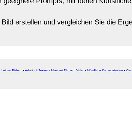
geeignete Prompts, mit denen Künstliche In
ild erstellen und vergleichen Sie die Erge
rbeit mit Bildern
●
Arbeit
mit Texten
▪
Arbeit mit Film und Video
▪
Mündliche Kommunikation
▪
Visu