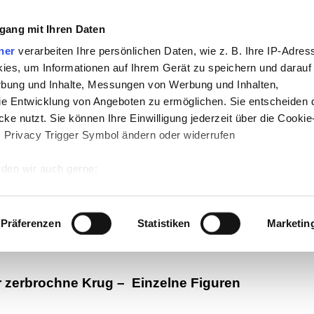
gang mit Ihren Daten
ner
verarbeiten Ihre persönlichen Daten, wie z. B. Ihre IP-Adress
ies, um Informationen auf Ihrem Gerät zu speichern und darauf
rbung und Inhalte, Messungen von Werbung und Inhalten,
e Entwicklung von Angeboten zu ermöglichen. Sie entscheiden 
ke nutzt. Sie können Ihre Einwilligung jederzeit über die Cookie
s Privacy Trigger Symbol ändern oder widerrufen
-
Politik
-
Pädagogik
-
Psychologie
-
Medi
den wir auch gerne:
auf teachSam
-
So sucht man auf teach
 Ihre geografische Lage erfassen, welche bis auf einige Meter g
tives Scannen nach bestimmten Merkmalen (Fingerprinting) identi
Präferenzen
Statistiken
Marketin
 wie Ihre persönlichen Daten verarbeitet werden, und legen Sie 
 Einzelheiten
fest.
r zerbrochne Krug
–
Einzelne Figuren
 Inhalte und Anzeigen zu personalisieren, Funktionen für sozia
e Zugriffe auf unsere Website zu analysieren. Außerdem geben w