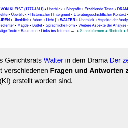
rwendung unserer Website an unsere Partner für soziale Medien
 VON KLEIST (1777-1811)
▪
Überblick
▪
Biografie
▪
Erzählende Texte
•
DRAM
re Partner führen diese Informationen möglicherweise mit weite
pekte
•
Überblick
•
Historischer Hintergrund
•
Literaturgeschichtlicher Kontext
ereitgestellt haben oder die sie im Rahmen Ihrer Nutzung der D
GUREN
•
Überblick
•
Adam
•
Licht
[
•
WALTER
•
Überblick
•
Aspekte der Analy
edienter
•
Mägde
•
Büttel
•
Sprachliche Form
•
Weitere Aspekte der Analyse
tige Texte
•
Bausteine
•
Links ins Internet
...
●
Schreibformen
●
Rhetorik
●
es Gerichtsrats
Walter
in dem Drama
Der z
it verschiedenen
Fragen und Antworten 
(KI) erstellt worden sind.