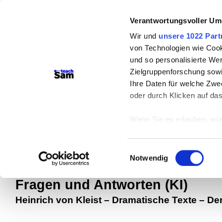
Verantwortungsvoller Um
Wir und
unsere 1022 Part
von Technologien wie Cook
und so personalisierte We
Zielgruppenforschung sowi
Ihre Daten für welche Zwec
teachSam- Arbeitsbereiche:
oder durch Klicken auf da
Arbeitstechniken
-
Deutsch
-
Geschichte
Wenn Sie es erlauben, wür
Didaktik
-
Projekte
-
So navigiert man 
Informationen über
Werbung
können
Einwilligungsauswahl
Ihr Gerät durch ak
Notwendig
Walter
Erfahren Sie mehr darüber,
Präferenzen im
Abschnitt
Fragen und Antworten (KI)
Heinrich von Kleist
–
Dramatische Texte
–
De
Wir verwenden Cookies, um
anbieten zu können und di