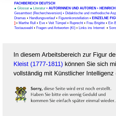
Informationen zu Ihrer Ve
FACHBEREICH DEUTSCH
●
Glossar
●
Literatur
▪
AUTORINNEN UND AUTOREN
▪ HEINRICH
und Analysen weiter. Unse
Gesamttext (Rechercheversion)
•
Didaktische und methodische As
zusammen, die Sie ihnen b
Dramas
•
Handlungsverlauf
•
Figurenkonstellation
•
EINZELNE FI
gesammelt haben.
]
•
Marthe Rull
•
Eve
•
Veit Tümpel
•
Ruprecht
•
Frau Brigitte
•
Ein B
Textauswahl
•
Fragen und Antworten (KI)
•
Links ins Internet
▪
Sons
In diesem Arbeitsbereich zur Figur d
Kleist (1777-1811)
können Sie sich m
vollständig mit Künstlicher Intelligenz 