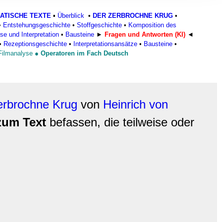
, Werbung
ATISCHE TEXTE
▪
Überblick
•
DER ZERBROCHNE KRUG
•
ren Daten
•
Entstehungsgeschichte
•
Stoffgeschichte
•
Komposition des
ienste
se und Interpretation
•
Bausteine
►
Fragen und Antworten (KI)
◄
•
Rezeptionsgeschichte
•
Interpretationsansätze
•
Bausteine
•
Filmanalyse
●
Operatoren im Fach Deutsch
erbrochne Krug
von
Heinrich von
zum Text
befassen
, die teilweise oder