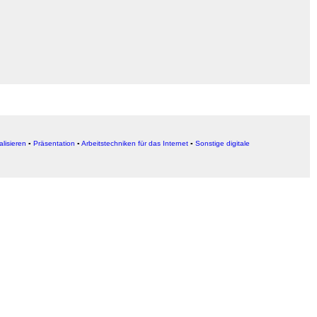
alisieren
▪
Präsentation
▪
Arbeitstechniken für das Internet
▪
Sonstige digitale