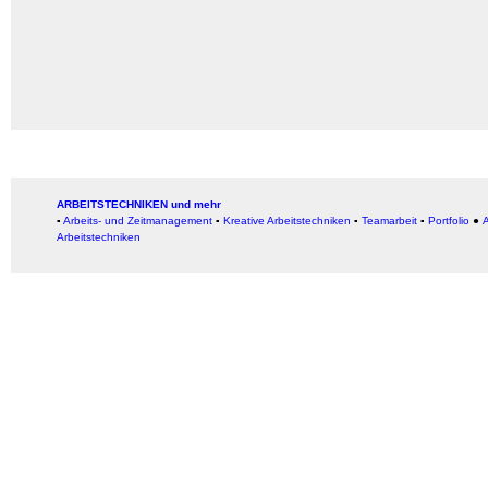
ARBEITSTECHNIKEN und mehr
▪
Arbeits- und Zeitmanagement
▪
Kreative Arbeitstechniken
▪
Teamarbeit
▪
Portfolio
●
A
Arbeitstechniken