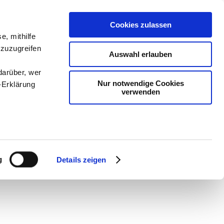
Cookies zulassen
e, mithilfe
 zuzugreifen
Auswahl erlauben
darüber, wer
Nur notwendige Cookies
-Erklärung
verwenden
en
-
Methodik und
Sam
-
teachSam braucht
enau sein
fizieren
g
Details zeigen
Ihre
le Medien
ir