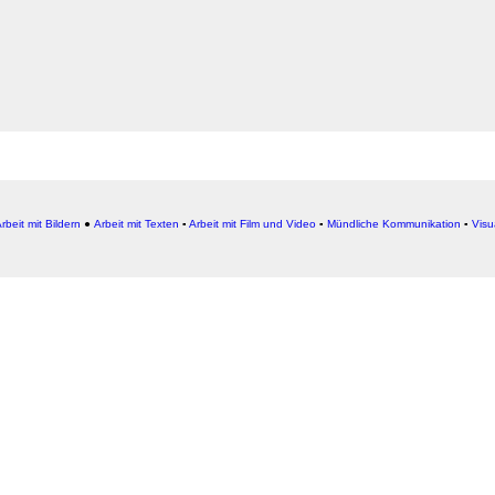
rbeit mit Bildern
●
Arbeit
mit Texten
▪
Arbeit mit Film und Video
▪
Mündliche Kommunikation
▪
Visu