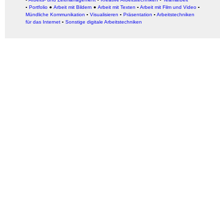
▪
Portfolio
●
Arbeit mit Bildern
●
Arbeit
mit Texten
▪
Arbeit mit Film und Video
▪
Mündliche Kommunikation
▪
Visualisieren
▪
Präsentation
▪
Arbeitstechniken
für das Internet
▪
Sonstige digitale Arbeitstechniken