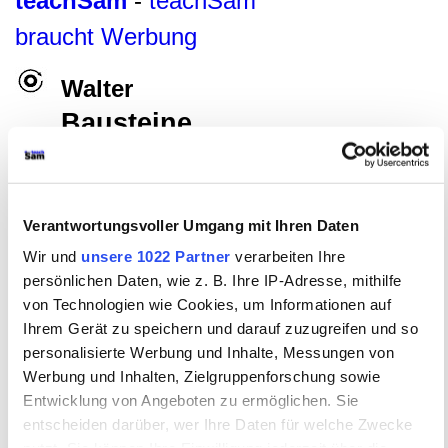
teachSam
-
teachSam
braucht Werbung
Walter
Bausteine
Heinrich von Kleist
–
«
–
Der zerbrochne
Krug
–
Einzelne Figuren
Verantwortungsvoller Umgang mit Ihren Daten
FACHBEREICH DEUTSCH
●
Glossar
●
Literatur
▪
AUTORINNEN UND AUTOREN
▪
Wir und
unsere 1022 Partner
verarbeiten Ihre
HEINRICH VON KLEIST (1777-1811)
▪
Überblick
▪
Biografie
persönlichen Daten, wie z. B. Ihre IP-Adresse, mithilfe
▪
Erzählende Texte
•
DRAMATISCHE TEXTE
▪
Überblick
•
von Technologien wie Cookies, um Informationen auf
DER ZERBROCHNE KRUG
•
Gesamttext
Ihrem Gerät zu speichern und darauf zuzugreifen und so
(Rechercheversion)
•
Didaktische und methodische Aspekte
•
Überblick
•
Historischer Hintergrund
•
personalisierte Werbung und Inhalte, Messungen von
Literaturgeschichtlicher Kontext
•
Entstehungsgeschichte
•
Werbung und Inhalten, Zielgruppenforschung sowie
Stoffgeschichte
•
Komposition des Dramas
•
Entwicklung von Angeboten zu ermöglichen. Sie
Handlungsverlauf
•
Figurenkonstellation
•
EINZELNE
FIGUREN
•
Überblick
•
Adam
•
Licht
[
•
WALTER
•
entscheiden darüber, wer Ihre Daten für welche Zwecke
Überblick
•
Aspekte der Analyse und Interpretation
►