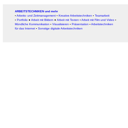
ARBEITSTECHNIKEN und mehr
▪
Arbeits- und Zeitmanagement
▪
Kreative Arbeitstechniken
▪
Teamarbeit
▪
Portfolio
●
Arbeit mit Bildern
●
Arbeit
mit Texten
▪
Arbeit mit Film und Video
▪
Mündliche Kommunikation
▪
Visualisieren
▪
Präsentation
▪
Arbeitstechniken
für das Internet
▪
Sonstige digitale Arbeitstechniken