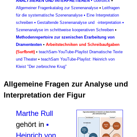
ANALYSIEREN UND INTERPRETIEREN
▪
Überblick
▪
Allgemeiner Fragenkatalog zur Szenenanalyse
▪
Leitfragen
für die systematische Szenenanalyse
▪
Eine Interpretation
schreiben
▪
Gestaltende Szenenanalyse und -interpretation
▪
Szenenanalyse im schrittweise kooperativen Schreiben
▪
Methodenrepertoire zur szenischen Erarbeitung von
Dramentexten
•
Arbeitstechniken und Schreibaufgaben
(Surfbrett)
•
teachSam-YouTube-Playlist Dramatische Texte
und Theater
•
teachSam YouTube-Playlist: Heinrich von
Kleist "Der zerbrochne Krug"
Allgemeine Fragen zur Analyse und
Interpretation der Figur
Marthe Rull
gehört in
▪
Heinrich von