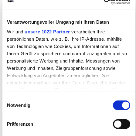
Beschuldigtem trotz
widersprechender Indizien.
Verantwortungsvoller Umgang mit Ihren Daten
Diskutieren
Sie, inwiefern •
Wir und
unsere 1022 Partner
verarbeiten Ihre
persönlichen Daten, wie z. B. Ihre IP-Adresse, mithilfe
Marthe Rull
als "hart" oder
von Technologien wie Cookies, um Informationen auf
"lieblos" charakterisiert
Ihrem Gerät zu speichern und darauf zuzugreifen und so
personalisierte Werbung und Inhalte, Messungen von
werden kann, und
prüfen
Sie
Werbung und Inhalten, Zielgruppenforschung sowie
diese Zuschreibung •
vor dem
Entwicklung von Angeboten zu ermöglichen. Sie
entscheiden darüber, wer Ihre Daten für welche Zwecke
Hintergrund ihrer sozialen und
nutzt. Sie können Ihre Einwilligung jederzeit über die
wirtschaftlichen Lage
.
Cookie-Erklärung oder durch Klicken auf das Privacy
Einwilligungsauswahl
Trigger Symbol ändern oder widerrufen
Notwendig
Untersuchen
Sie die
Bedeutung der Kategorie der
Wenn Sie es erlauben, würden wir auch gerne:
Präferenzen
Informationen über Ihre geografische Lage
•
Ehre von Frauen als
erfassen, welche bis auf einige Meter genau sein