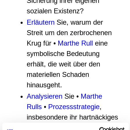
Sicherung ihrer eigenen
sozialen Existenz?
Erläutern
Sie, warum der
Streit um den zerbrochenen
Krug für •
Marthe Rull
eine
symbolische Bedeutung
erhält, die weit über den
materiellen Schaden
hinausgeht.
Analysieren
Sie •
Marthe
Rulls
•
Prozessstrategie
,
insbesondere ihr hartnäckiges
Festhalten an •
Ruprecht
als