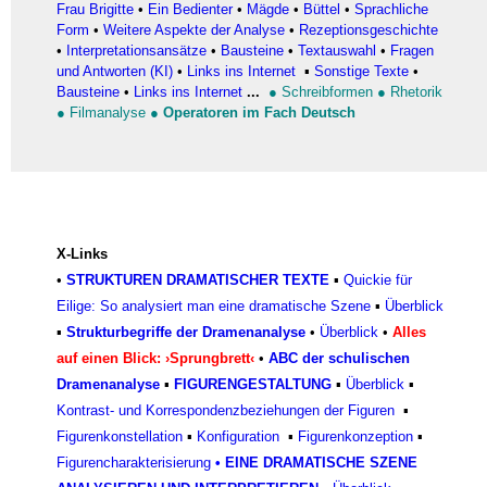
Frau Brigitte
•
Ein Bedienter
•
Mägde
•
Büttel
•
Sprachliche
Form
•
Weitere Aspekte der Analyse
•
Rezeptionsgeschichte
•
Interpretationsansätze
•
Bausteine
•
Textauswahl
•
Fragen
und Antworten (KI)
•
Links ins Internet
▪
Sonstige Texte
•
Bausteine
•
Links ins Internet
...
●
Schreibformen
●
Rhetorik
●
Filmanalyse
●
Operatoren im Fach Deutsch
X-Links
•
STRUKTUREN DRAMATISCHER TEXTE
▪
Quickie für
Eilige: So analysiert man eine dramatische Szene
▪
Überblick
▪
Strukturbegriffe der Dramenanalyse
•
Überblick
•
Alles
auf einen Blick: ›Sprungbrett‹
•
ABC der schulischen
Dramenanalyse
▪
FIGURENGESTALTUNG
▪
Überblick
▪
Kontrast- und Korrespondenzbeziehungen der Figuren
▪
Figurenkonstellation
▪
Konfiguratio
n
▪
Figurenkonzeptio
n
▪
Figurencharakterisierun
g
•
EINE DRAMATISCHE SZENE