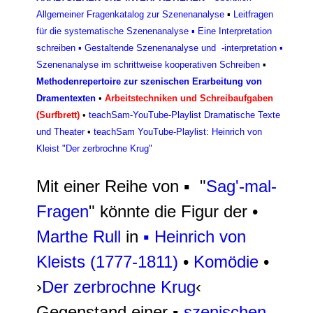
Allgemeiner Fragenkatalog zur Szenenanalyse
▪
Leitfragen
für die systematische Szenenanalyse
▪
Eine Interpretation
schreiben
▪
Gestaltende Szenenanalyse und -interpretation
▪
Szenenanalyse im schrittweise kooperativen Schreiben
▪
Methodenrepertoire zur szenischen Erarbeitung von
Dramentexten
•
Arbeitstechniken und Schreibaufgaben
(Surfbrett)
•
teachSam-YouTube-Playlist Dramatische Texte
und Theater
•
teachSam YouTube-Playlist: Heinrich von
Kleist "Der zerbrochne Krug"
Mit einer Reihe von ▪ "
Sag'-mal-
Fragen
" könnte die Figur der •
Marthe Rull
in
▪ Heinrich von
Kleists (1777-1811)
•
Komödie
•
›
Der zerbrochne Krug
‹
Gegenstand einer ▪
szenischen