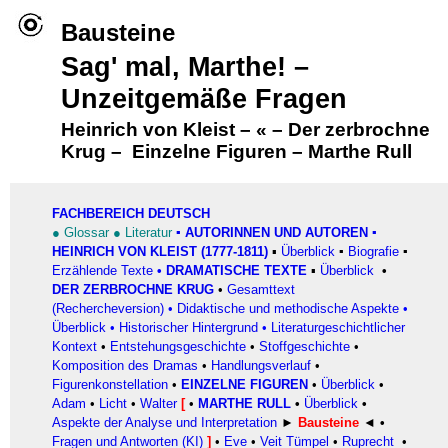
Bausteine
Sag' mal, Marthe! –
Unzeitgemäße Fragen
Heinrich von Kleist
–
«
–
Der zerbrochne
Krug
–
Einzelne Figuren
–
Marthe Rull
FACHBEREICH DEUTSCH
●
Glossar
●
Literatur
▪
AUTORINNEN UND AUTOREN
▪
HEINRICH VON KLEIST (1777-1811)
▪
Überblick
▪
Biografie
▪
Erzählende Texte
•
DRAMATISCHE TEXTE
▪
Überblick
•
DER ZERBROCHNE KRUG
•
Gesamttext
(Rechercheversion)
•
Didaktische und methodische Aspekte
•
Überblick
•
Historischer Hintergrund
•
Literaturgeschichtlicher
Kontext
•
Entstehungsgeschichte
•
Stoffgeschichte
•
Komposition des Dramas
•
Handlungsverlauf
•
Figurenkonstellation
•
EINZELNE FIGUREN
•
Überblick
•
Adam
•
Licht
•
Walter
[
•
MARTHE RULL
•
Überblick
•
Aspekte der Analyse und Interpretation
►
Bausteine
◄ •
Fragen und Antworten (KI)
]
•
Eve
•
Veit Tümpel
•
Ruprecht
•