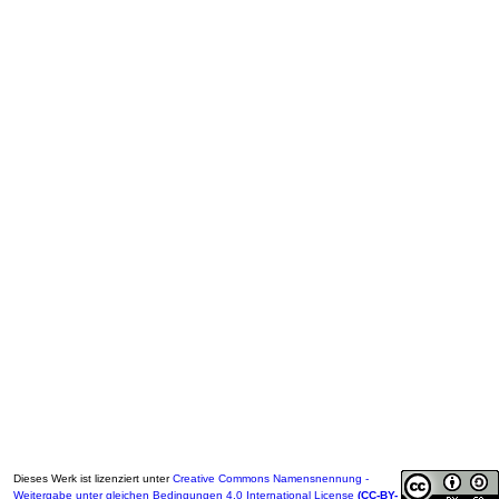
Dieses Werk ist lizenziert unter
Creative Commons Namensnennung -
Weitergabe unter gleichen Bedingungen 4.0 International License
(CC-BY-