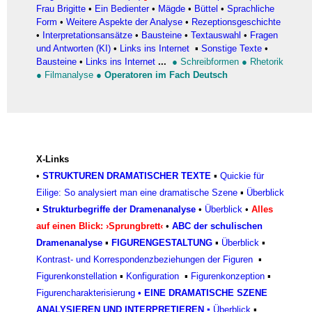
Frau Brigitte
•
Ein Bedienter
•
Mägde
•
Büttel
•
Sprachliche
Form
•
Weitere Aspekte der Analyse
•
Rezeptionsgeschichte
•
Interpretationsansätze
•
Bausteine
•
Textauswahl
•
Fragen
und Antworten (KI)
•
Links ins Internet
▪
Sonstige Texte
•
Bausteine
•
Links ins Internet
...
●
Schreibformen
●
Rhetorik
●
Filmanalyse
●
Operatoren im Fach Deutsch
X-Links
•
STRUKTUREN DRAMATISCHER TEXTE
▪
Quickie für
Eilige: So analysiert man eine dramatische Szene
▪
Überblick
▪
Strukturbegriffe der Dramenanalyse
•
Überblick
•
Alles
auf einen Blick: ›Sprungbrett‹
•
ABC der schulischen
Dramenanalyse
▪
FIGURENGESTALTUNG
▪
Überblick
▪
Kontrast- und Korrespondenzbeziehungen der Figuren
▪
Figurenkonstellation
▪
Konfiguratio
n
▪
Figurenkonzeptio
n
▪
Figurencharakterisierun
g
•
EINE DRAMATISCHE SZENE
ANALYSIEREN UND INTERPRETIEREN
▪
Überblick
▪