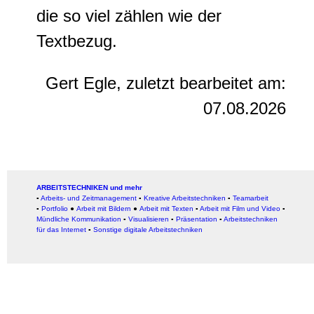
die so viel zählen wie der
Textbezug.
Gert Egle, zuletzt bearbeitet am:
07.08.2026
ARBEITSTECHNIKEN und mehr
▪
Arbeits- und Zeitmanagement
▪
Kreative Arbeitstechniken
▪
Teamarbeit
▪
Portfolio
●
Arbeit mit Bildern
●
Arbeit
mit Texten
▪
Arbeit mit Film und Video
▪
Mündliche Kommunikation
▪
Visualisieren
▪
Präsentation
▪
Arbeitstechniken
für das Internet
▪
Sonstige digitale Arbeitstechniken