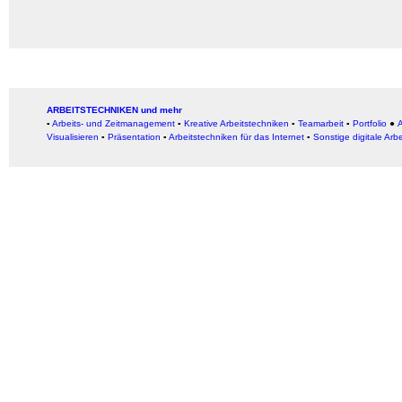
ARBEITSTECHNIKEN und mehr
▪
Arbeits- und Zeitmanagement
▪
Kreative Arbeitstechniken
▪
Teamarbeit
▪
Portfolio
●
A
Visualisieren
▪
Präsentation
▪
Arbeitstechniken für das Internet
▪
Sonstige digitale Arb