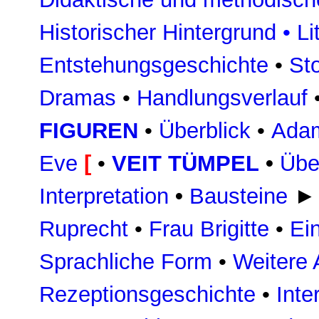
Historischer Hintergrund
•
Li
Entstehungsgeschichte
•
St
Dramas
•
Handlungsverlauf
FIGUREN
•
Überblick
•
Ada
Eve
[
•
VEIT TÜMPEL
•
Übe
Interpretation
•
Bausteine
►
Ruprecht
•
Frau Brigitte
•
Ei
Sprachliche Form
•
Weitere 
Rezeptionsgeschichte
•
Inte