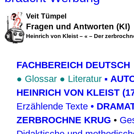
Veit Tümpel
Fragen und Antworten (KI)
Heinrich von Kleist
–
«
–
Der zerbrochn
FACHBEREICH DEUTSCH
●
Glossar
●
Literatur
▪
AUT
HEINRICH VON KLEIST (17
Erzählende Texte
•
DRAMAT
ZERBROCHNE KRUG
•
Ges
Didaktische und methodisch