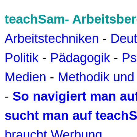
teachSam- Arbeitsber
Arbeitstechniken
-
Deu
Politik
-
Pädagogik
-
Ps
Medien
-
Methodik und
-
So navigiert man a
sucht man auf teach
braucht Werbung