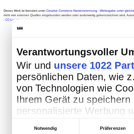
Dieses Werk ist lizenziert unter
Creative Commons Namensnennung - Weitergabe unter gleiche
nicht von
externen Quellen eingebunden werden oder anderweitig gekennzeichnet sind. Auto
-
CC-Lizenz
Verantwortungsvoller Um
Wir und
unsere 1022 Par
persönlichen Daten, wie z.
von Technologien wie Coo
Ihrem Gerät zu speichern 
personalisierte Werbung 
Werbung und Inhalten, Zi
Einwilligungsauswahl
Notwendig
Präferenzen
Entwicklung von Angebote