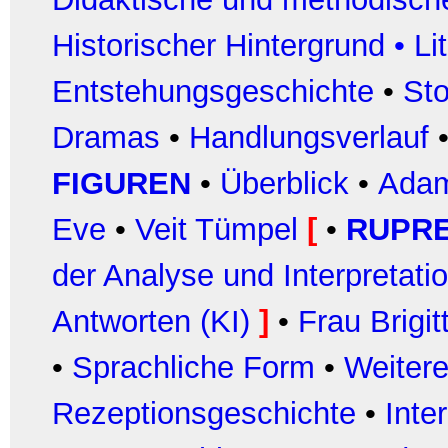
Historischer Hintergrund
•
Li
Entstehungsgeschichte
•
Sto
Dramas
•
Handlungsverlauf
FIGUREN
•
Überblick
•
Ada
Eve
•
Veit Tümpel
[
•
RUPR
der Analyse und Interpretati
Antworten (KI)
]
•
Frau Brigit
•
Sprachliche Form
•
Weitere
Rezeptionsgeschichte
•
Inte