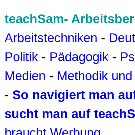
teachSam- Arbeitsber
Arbeitstechniken
-
Deu
Politik
-
Pädagogik
-
Ps
Medien
-
Methodik und
-
So navigiert man a
sucht man auf teach
braucht Werbung