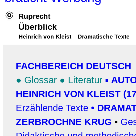
Ruprecht
Überblick
Heinrich von Kleist
–
Dramatische Texte
–
FACHBEREICH DEUTSCH
●
Glossar
●
Literatur
▪
AUTO
HEINRICH VON KLEIST (17
Erzählende Texte
•
DRAMAT
ZERBROCHNE KRUG
•
Ges
Didaktische und methodisch