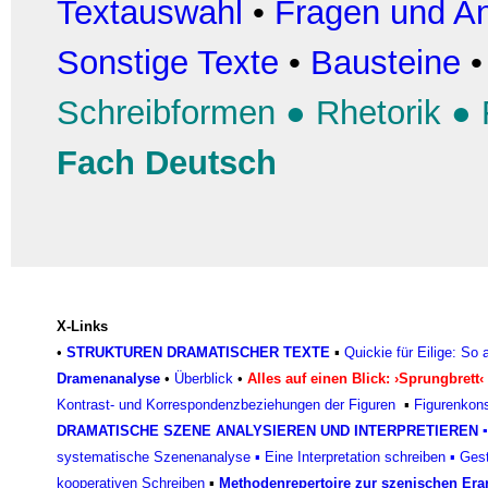
Textauswahl
•
Fragen und An
Sonstige Texte
•
Bausteine
Schreibformen
●
Rhetorik
●
Fach Deutsch
X-Links
•
STRUKTUREN DRAMATISCHER TEXTE
▪
Quickie für Eilige: So
Dramenanalyse
•
Überblick
•
Alles auf einen Blick: ›Sprungbrett‹
Kontrast- und Korrespondenzbeziehungen der Figuren
▪
Figurenkons
DRAMATISCHE SZENE ANALYSIEREN UND INTERPRETIEREN
▪
systematische Szenenanalyse
▪
Eine Interpretation schreiben
▪
Gest
kooperativen Schreiben
▪
Methodenrepertoire zur szenischen Er