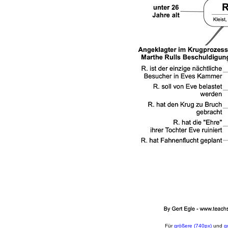
Für
größere (740px)
und
g