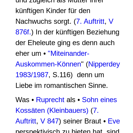
künftigen Kinder für den
Nachwuchs sorgt. (
7. Auftritt
,
V
876f.
) In der künftigen Beziehung
der Eheleute ging es denn auch
eher um •
"Miteinander-
Auskommen-Können
" (
Nipperdey
1983/1987
, S.116) denn um
Liebe im romantischen Sinne.
Was •
Ruprecht
als •
Sohn eines
Kossäten (Kleinbauers)
(
7.
Auftritt
,
V 847
) seiner Braut •
Eve
perspektivisch zu bieten hat, sind