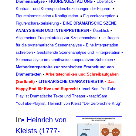
Dramenanalyse
▪
FIGURENGESTALTUNG
▪
Überblick
▪
Kontrast- und Korrespondenzbeziehungen der Figuren
▪
Figurenkonstellation
▪
Konfiguratio
n
▪
Figurenkonzeptio
n
▪
Figurencharakterisierun
g
•
EINE DRAMATISCHE SZENE
ANALYSIEREN UND INTERPRETIEREN
▪
Überblick
▪
Allgemeiner Fragenkatalog zur Szenenanalyse
▪
Leitfragen
für die systematische Szenenanalyse
▪
Eine Interpretation
schreiben
▪
Gestaltende Szenenanalyse und -interpretation
▪
Szenenanalyse im schrittweise kooperativen Schreiben
▪
Methodenrepertoire zur szenischen Erarbeitung von
Dramentexten
•
Arbeitstechniken und Schreibaufgaben
(Surfbrett)
▪
LITERARISCHE CHARAKTERISTIK
•
Das
Happy End für Eve und Ruprecht
•
teachSam-YouTube-
Playlist Dramatische Texte und Theater
•
teachSam
YouTube-Playlist: Heinrich von Kleist "Der zerbrochne Krug"
In
▪ Heinrich von
Kleists (1777-