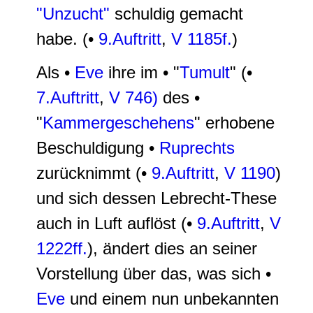
"Unzucht"
schuldig gemacht
habe. (•
9.Auftritt
,
V 1185f.
)
Als •
Eve
ihre im • "
Tumult
" (•
7.Auftritt
,
V 746)
des •
"
Kammergeschehens
" erhobene
Beschuldigung •
Ruprechts
zurücknimmt (•
9.Auftritt
,
V 1190
)
und sich dessen Lebrecht-These
auch in Luft auflöst (•
9.Auftritt
,
V
1222ff.
), ändert dies an seiner
Vorstellung über das, was sich •
Eve
und einem nun unbekannten