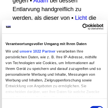
gegen •
Adam
bei dessen
Entlarvung handgreiflich zu
werden, als dieser von •
Licht
die
bei seinem nächtlichen Besuch
bei •
Eve
verloren gegangene
Perücke auf den Kopf gesetzt
Verantwortungsvoller Umgang mit Ihren Daten
bekommt (
11. Auftritt
,
V 1860
).
Wir und
unsere 1022 Partner
verarbeiten Ihre
persönlichen Daten, wie z. B. Ihre IP-Adresse, mithilfe
von Technologien wie Cookies, um Informationen auf
Die Beziehung von Ruprecht und Eve
Ihrem Gerät zu speichern und darauf zuzugreifen und so
personalisierte Werbung und Inhalte, Messungen von
Werbung und Inhalten, Zielgruppenforschung sowie
Die beiden jungen
Entwicklung von Angeboten zu ermöglichen. Sie
Leute,
Eve
ist
entscheiden darüber, wer Ihre Daten für welche Zwecke
nutzt. Sie können Ihre Einwilligung jederzeit über die
etwa 16 Jahre alt.
Cookie-Erklärung oder durch Klicken auf das Privacy
Einwilligungsauswahl
Ruprecht
dürfte