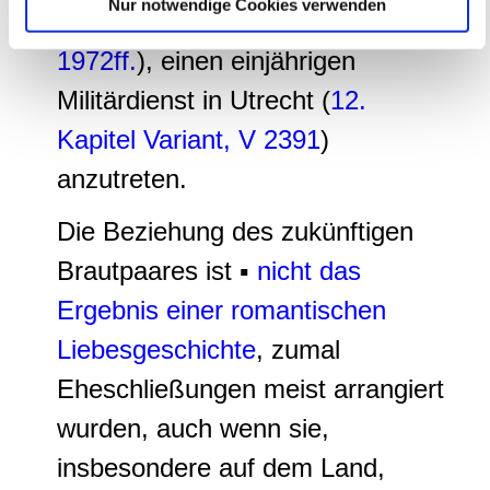
Nur notwendige Cookies verwenden
weiteren Daten zusammen, die Sie ihnen bereitgestellt
abverlangt (
12. Kapitel Variant,
V
haben oder die sie im Rahmen Ihrer Nutzung der Dienste
1972ff.
), einen einjährigen
gesammelt haben.
Militärdienst in Utrecht (
12.
Kapitel Variant,
V 2391
)
anzutreten.
Die Beziehung des zukünftigen
Brautpaares ist ▪
nicht das
Ergebnis einer romantischen
Liebesgeschichte
, zumal
Eheschließungen meist arrangiert
wurden, auch wenn sie,
insbesondere auf dem Land,