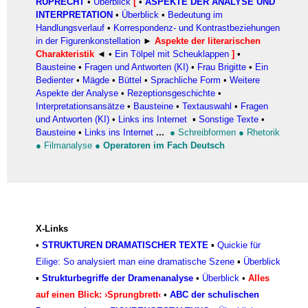
RUPRECHT
•
Überblick
[
•
ASPEKTE DER ANALYSE UND
INTERPRETATION
•
Überblick
•
Bedeutung im
Handlungsverlauf
•
Korrespondenz- und Kontrastbeziehungen
in der Figurenkonstellation
►
Aspekte der literarischen
Charakteristik
◄
•
Ein Tölpel mit Scheuklappen
]
•
Bausteine
•
Fragen und Antworten (KI)
•
Frau Brigitte
•
Ein
Bedienter
•
Mägde
•
Büttel
•
Sprachliche Form
•
Weitere
Aspekte der Analyse
•
Rezeptionsgeschichte
•
Interpretationsansätze
•
Bausteine
•
Textauswahl
•
Fragen
und Antworten (KI)
•
Links ins Internet
▪
Sonstige Texte
•
Bausteine
•
Links ins Internet
...
●
Schreibformen
●
Rhetorik
●
Filmanalyse
●
Operatoren im Fach Deutsch
X-Links
•
STRUKTUREN DRAMATISCHER TEXTE
▪
Quickie für
Eilige: So analysiert man eine dramatische Szene
▪
Überblick
▪
Strukturbegriffe der Dramenanalyse
•
Überblick
•
Alles
auf einen Blick: ›Sprungbrett‹
•
ABC der schulischen