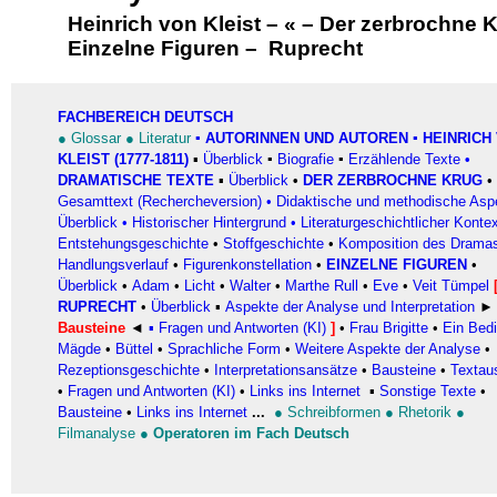
Heinrich von Kleist
–
«
–
Der zerbrochne 
Einzelne Figuren
–
Ruprecht
FACHBEREICH DEUTSCH
●
Glossar
●
Literatur
▪
AUTORINNEN UND AUTOREN
▪ HEINRICH
KLEIST (1777-1811)
▪
Überblick
▪
Biografie
▪
Erzählende Texte
•
DRAMATISCHE TEXTE
▪
Überblick
•
DER ZERBROCHNE KRUG
•
Gesamttext (Rechercheversion)
•
Didaktische und methodische Asp
Überblick
•
Historischer Hintergrund
•
Literaturgeschichtlicher Konte
Entstehungsgeschichte
•
Stoffgeschichte
•
Komposition des Drama
Handlungsverlauf
•
Figurenkonstellation
•
EINZELNE FIGUREN
•
Überblick
•
Adam
•
Licht
•
Walter
•
Marthe Rull
•
Eve
•
Veit Tümpel
RUPRECHT
•
Überblick
▪
Aspekte der Analyse und Interpretation
►
Bausteine
◄
▪ Fragen und Antworten (KI)
]
•
Frau Brigitte
•
Ein Bedi
Mägde
•
Büttel
•
Sprachliche Form
•
Weitere Aspekte der Analyse
•
Rezeptionsgeschichte
•
Interpretationsansätze
•
Bausteine
•
Textau
•
Fragen und Antworten (KI)
•
Links ins Internet
▪
Sonstige Texte
•
Bausteine
•
Links ins Internet
...
●
Schreibformen
●
Rhetorik
●
Filmanalyse
●
Operatoren im Fach Deutsch