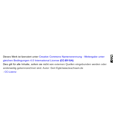
Dieses Werk ist lizenziert unter
Creative Commons Namensnennung - Weitergabe unter
gleichen Bedingungen 4.0 International License
(CC-BY-SA)
Dies gilt für alle Inhalte, sofern sie nicht von
externen Quellen eingebunden werden oder
anderweitig gekennzeichnet sind. Autor: Gert Egle/www.teachsam.de
-
CC-Lizenz