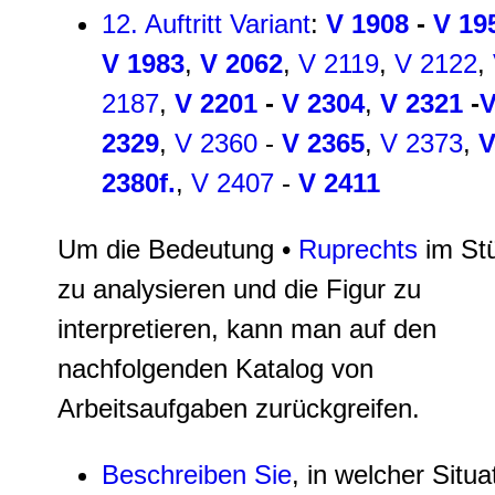
12. Auftritt Variant
:
V 1908
-
V 19
V 1983
,
V 2062
,
V 2119
,
V 2122
,
2187
,
V 2201
-
V 2304
,
V 2321
-
2329
,
V 2360
-
V 2365
,
V 2373
,
2380f.
,
V 2407
-
V 2411
Um die Bedeutung •
Ruprechts
im St
zu analysieren und die Figur zu
interpretieren, kann man auf den
nachfolgenden Katalog von
Arbeitsaufgaben zurückgreifen.
Beschreiben Sie
, in welcher Situa