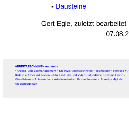
▪
Bausteine
Gert Egle, zuletzt bearbeitet
07.08.
ARBEITSTECHNIKEN und mehr
▪
Arbeits- und Zeitmanagement
▪
Kreative Arbeitstechniken
▪
Teamarbeit
▪
Portfolio
●
A
Bildern
●
Arbeit
mit Texten
▪
Arbeit mit Film und Video
▪
Mündliche Kommunikation
▪
Visualisieren
▪
Präsentation
▪
Arbeitstechniken für das Internet
▪
Sonstige digitale
Arbeitstechniken