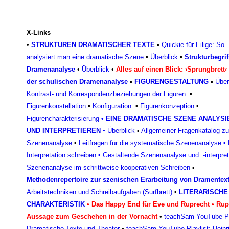
X-Links
•
STRUKTUREN DRAMATISCHER TEXTE
▪
Quickie für Eilige: So
analysiert man eine dramatische Szene
▪
Überblick
▪
Strukturbegrif
Dramenanalyse
•
Überblick
•
Alles auf einen Blick: ›Sprungbrett‹
der schulischen Dramenanalyse
▪
FIGURENGESTALTUNG
▪
Über
Kontrast- und Korrespondenzbeziehungen der Figuren
▪
Figurenkonstellation
▪
Konfiguratio
n
▪
Figurenkonzeptio
n
▪
Figurencharakterisierun
g
•
EINE DRAMATISCHE SZENE ANALYSI
UND INTERPRETIEREN
▪
Überblick
▪
Allgemeiner Fragenkatalog zu
Szenenanalyse
▪
Leitfragen für die systematische Szenenanalyse
▪
Interpretation schreiben
▪
Gestaltende Szenenanalyse und -interpret
Szenenanalyse im schrittweise kooperativen Schreiben
▪
Methodenrepertoire zur szenischen Erarbeitung von Dramentex
Arbeitstechniken und Schreibaufgaben (Surfbrett)
▪
LITERARISCHE
CHARAKTERISTIK
•
Das Happy End für Eve und Ruprecht
•
Rup
Aussage zum Geschehen in der Vornacht
•
teachSam-YouTube-Pl
Dramatische Texte und Theater
•
teachSam YouTube-Playlist: Heinr