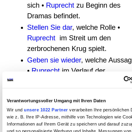
sich •
Ruprecht
zu Beginn des
Dramas befindet.
Stellen Sie dar
, welche Rolle •
Ruprecht
im Streit um den
zerbrochenen Krug spielt.
Geben sie wieder
, welche Aussa
•
Ruprecht
im Verlauf der
Gerichtsszene macht.
Analysieren Sie
, wie •
Eves
Verantwortungsvoller Umgang mit Ihren Daten
Weigerung, vollumfänglich
Wir und
unsere 1022 Partner
verarbeiten Ihre persönlichen 
auszusagen, und ihre Zurückhalt
wie z. B. Ihre IP-Adresse, mithilfe von Technologien wie Coo
im Gerichtsprozess dargestellt
Informationen auf Ihrem Gerät zu speichern und darauf zuzu
und so personalisierte Werbung und Inhalte, Messungen von