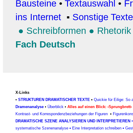
Bausteine
•
Textauswahl
•
Fr
ins Internet
▪
Sonstige Texte
●
Schreibformen
●
Rhetorik
Fach Deutsch
X-Links
•
STRUKTUREN DRAMATISCHER TEXTE
▪
Quickie für Eilige: So
Dramenanalyse
•
Überblick
•
Alles auf einen Blick: ›Sprungbrett‹
Kontrast- und Korrespondenzbeziehungen der Figuren
▪
Figurenkons
DRAMATISCHE SZENE ANALYSIEREN UND INTERPRETIEREN
▪
systematische Szenenanalyse
▪
Eine Interpretation schreiben
▪
Gest