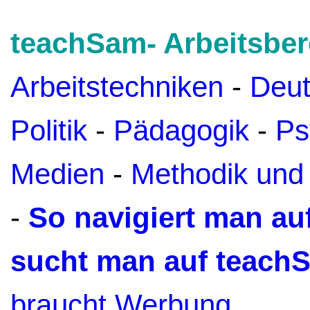
teachSam- Arbeitsber
Arbeitstechniken
-
Deu
Politik
-
Pädagogik
-
Ps
Medien
-
Methodik und
-
So navigiert man a
sucht man auf teach
braucht Werbung