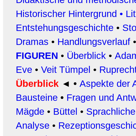
Historischer Hintergrund
•
Li
Entstehungsgeschichte
•
Sto
Dramas
•
Handlungsverlauf
FIGUREN
•
Überblick
•
Ada
Eve
•
Veit Tümpel
•
Ruprech
Überblick
◄ •
Aspekte der A
Bausteine
•
Fragen und Antw
Mägde
•
Büttel
•
Sprachlich
Analyse
•
Rezeptionsgeschi