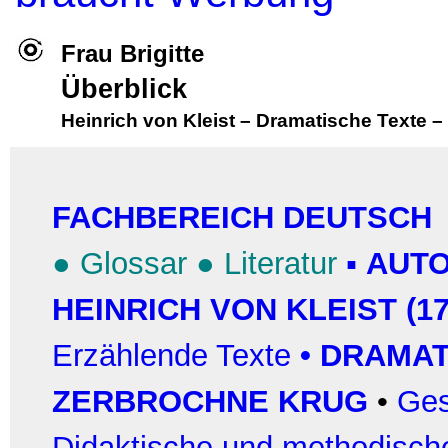
Frau Brigitte
Überblick
Heinrich von Kleist
–
Dramatische Texte
–
FACHBEREICH DEUTSCH
●
Glossar
●
Literatur
▪
AUTO
HEINRICH VON KLEIST (17
Erzählende Texte
•
DRAMAT
ZERBROCHNE KRUG
•
Ges
Didaktische und methodisch