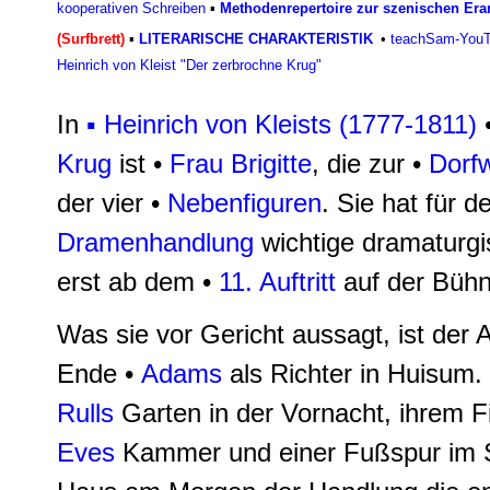
kooperativen Schreiben
▪
Methodenrepertoire zur szenischen Er
(Surfbrett)
▪
LITERARISCHE CHARAKTERISTIK
•
teachSam-YouTu
Heinrich von Kleist "Der zerbrochne Krug"
In
▪ Heinrich von Kleists (1777-1811)
Krug
ist •
Frau Brigitte
, die zur •
Dorf
der vier •
Nebenfiguren
. Sie hat für d
Dramenhandlung
wichtige dramaturgi
erst ab dem •
11. Auftritt
auf der Bühn
Was sie vor Gericht aussagt, ist de
Ende •
Adams
als Richter in Huisum. 
Rulls
Garten in der Vornacht, ihrem F
Eves
Kammer und einer Fußspur im 