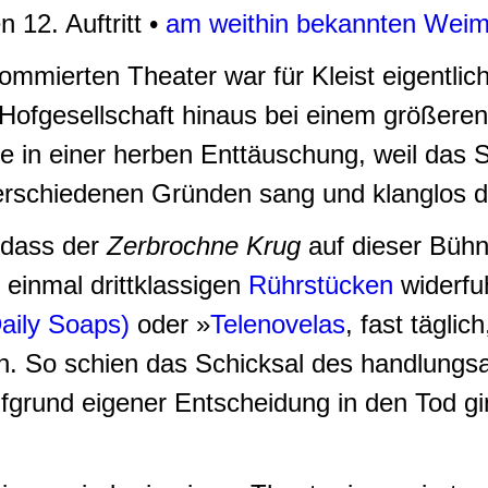
 12. Auftritt •
am weithin bekannten Weima
ommierten Theater war für Kleist eigentlic
ofgesellschaft hinaus bei einem größeren
e in einer herben Enttäuschung, weil das S
schiedenen Gründen sang und klanglos du
 dass der
Zerbrochne Krug
auf dieser Bühn
 einmal drittklassigen
Rührstücken
widerfu
aily Soaps)
oder »
Telenovelas
, fast tägli
n. So schien das Schicksal des handlungsa
ufgrund eigener Entscheidung in den Tod g