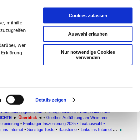
Cookies zulassen
en
-
Methodik und
e, mithilfe
 zuzugreifen
Sam
-
teachSam braucht
Auswahl erlauben
darüber, wer
Nur notwendige Cookies
-Erklärung
verwenden
enau sein
fizieren
g
Details zeigen
Ihre
ATISCHE TEXTE
▪
Überblick
•
DER ZERBROCHNE KRUG
•
Entstehungsgeschichte
•
Stoffgeschichte
•
Komposition des
ICHTE
►
Überblick
◄
•
Goethes Aufführung am Weimarer
nszenierung
•
Freiburger Inszenierung 2025
•
Textauswahl
•
le Medien
s ins Internet
▪
Sonstige Texte
•
Bausteine
•
Links ins Internet
...
●
ir