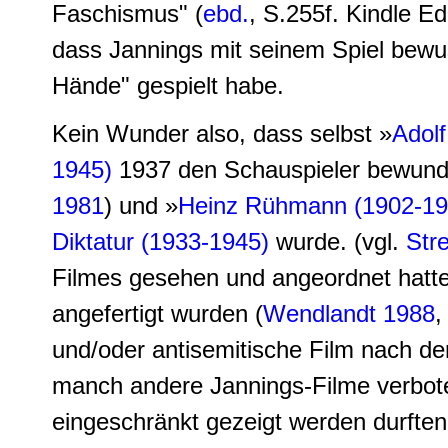
Faschismus" (
ebd.
, S.255f. Kindle Ed
dass Jannings mit seinem Spiel bewu
Hände" gespielt habe.
Kein Wunder also, dass selbst »
Adolf
1945)
1937 den Schauspieler bewund
1981
) und »
Heinz Rühmann (1902-19
Diktatur (1933-1945)
wurde. (vgl.
Str
Filmes gesehen und angeordnet hatte,
angefertigt wurden (
Wendlandt 1988
,
und/oder antisemitische Film nach der
manch andere Jannings-Filme verboten
eingeschränkt gezeigt werden durfte