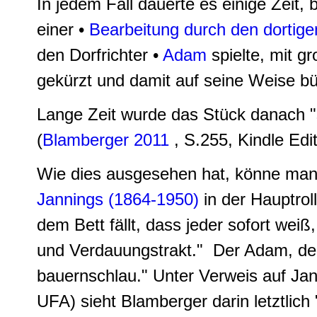
In jedem Fall dauerte es einige Zeit,
einer •
Bearbeitung durch den dortige
den Dorfrichter •
Adam
spielte, mit g
gekürzt und damit auf seine Weise 
Lange Zeit wurde das Stück danach "se
(
Blamberger 2011
, S.255, Kindle Edit
Wie dies ausgesehen hat, könne man 
Jannings (1864-1950)
in der Hauptrol
dem Bett fällt, dass jeder sofort weiß
und Verdauungstrakt." Der Adam, den 
bauernschlau." Unter Verweis auf Jann
UFA) sieht Blamberger darin letztlich "