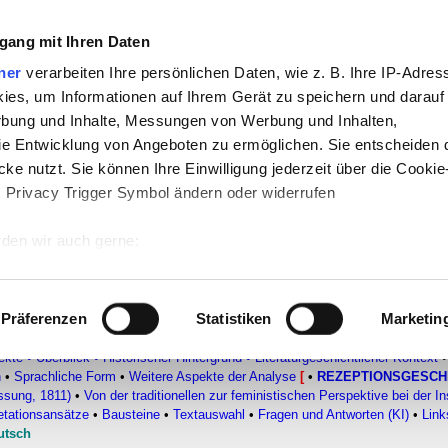
gang mit Ihren Daten
-
Politik
-
Pädagogik
-
Psychologie
-
Medi
ner
verarbeiten Ihre persönlichen Daten, wie z. B. Ihre IP-Adress
ies, um Informationen auf Ihrem Gerät zu speichern und darauf
auf teachSam
-
So sucht man auf teach
rbung und Inhalte, Messungen von Werbung und Inhalten,
e Entwicklung von Angeboten zu ermöglichen. Sie entscheiden 
ke nutzt. Sie können Ihre Einwilligung jederzeit über die Cookie
s Privacy Trigger Symbol ändern oder widerrufen
den wir auch gerne:
rochne Krug
 Ihre geografische Lage erfassen, welche bis auf einige Meter g
tives Scannen nach bestimmten Merkmalen (Fingerprinting) identi
Präferenzen
Statistiken
Marketin
 wie Ihre persönlichen Daten verarbeitet werden, und legen Sie 
VON KLEIST (1777-1811)
▪
Überblick
▪
Biografie
▪
Erzählende Texte
•
DRAM
ekte
•
Überblick
•
Historischer Hintergrund
•
Literaturgeschichtlicher Kontext
•
 Einzelheiten
fest.
n
•
Sprachliche Form
•
Weitere Aspekte der Analyse
[
•
REZEPTIONSGESCH
ssung, 1811)
•
Von der traditionellen zur feministischen Perspektive bei der I
 Inhalte und Anzeigen zu personalisieren, Funktionen für sozia
retationsansätze
•
Bausteine
•
Textauswahl
•
Fragen und Antworten (KI)
•
Link
e Zugriffe auf unsere Website zu analysieren. Außerdem geben w
utsch