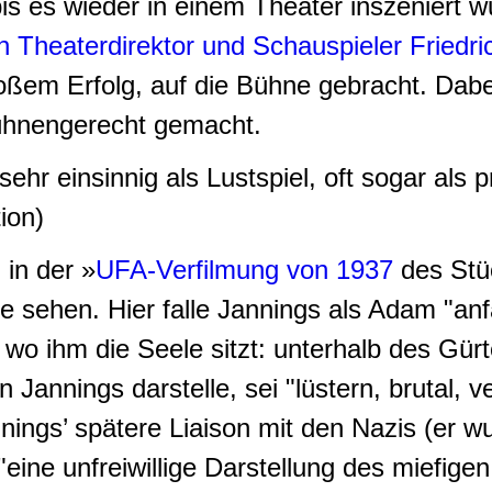
 bis es wieder in einem Theater inszeniert
n Theaterdirektor und Schauspieler Friedr
roßem Erfolg, auf die Bühne gebracht. Dabei
bühnengerecht gemacht.
hr einsinnig als Lustspiel, oft sogar als
p
ion)
in der »
UFA-Verfilmung von 1937
des Stü
le sehen. Hier falle Jannings als Adam "an
, wo ihm die Seele sitzt: unterhalb des Gür
Jannings darstelle, sei "lüstern, brutal, 
ings’ spätere Liaison mit den Nazis (er w
eine unfreiwillige Darstellung des miefigen,