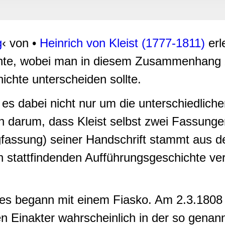
rwendung unserer Website an unsere Partner für soziale Medien
re Partner führen diese Informationen möglicherweise mit weite
ereitgestellt haben oder die sie im Rahmen Ihrer Nutzung der D
g
‹ von •
Heinrich von Kleist (1777-1811)
erl
chte, wobei man in diesem Zusammenhang 
chte unterscheiden sollte.
es dabei nicht nur um die unterschiedlich
h darum, dass Kleist selbst zwei Fassung
angfassung) seiner Handschrift stammt aus 
in stattfindenden Aufführungsgeschichte v
es begann mit einem Fiasko. Am 2.3.1808 b
n Einakter wahrscheinlich in der so genan