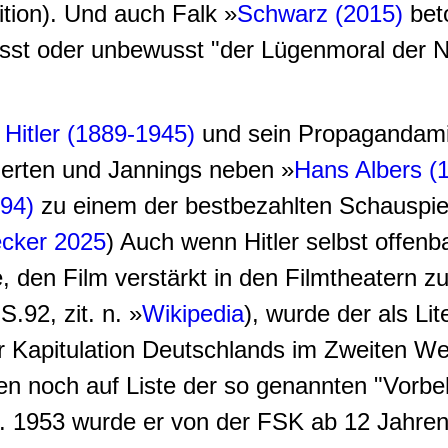
ition). Und auch Falk »
Schwarz (2015)
beto
sst oder unbewusst "der Lügenmoral der N
 Hitler (1889-1945)
und sein Propagandami
erten und Jannings neben »
Hans Albers (
94)
zu einem der bestbezahlten Schauspiel
ecker 2025
) Auch wenn Hitler selbst offen
 den Film verstärkt in den Filmtheatern z
 S.92, zit. n. »
Wikipedia
), wurde der als Li
 Kapitulation Deutschlands im Zweiten Wel
 noch auf Liste der so genannten "Vorbeha
n. 1953 wurde er von der FSK ab 12 Jahren