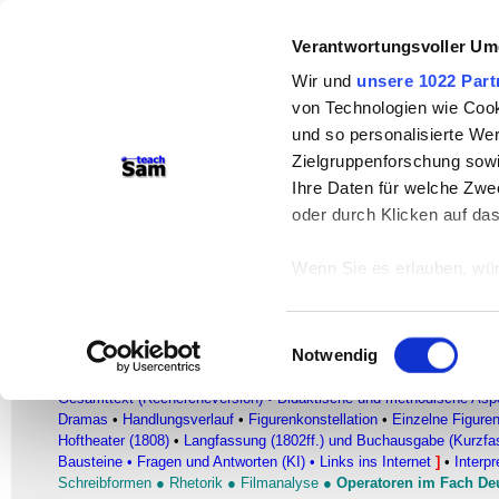
teachSam- Arbeitsbereiche:
Verantwortungsvoller Um
Arbeitstechniken
-
Deutsch
-
Geschichte
Wir und
unsere 1022 Part
von Technologien wie Cook
Didaktik
-
Projekte
-
So navigiert man 
und so personalisierte We
Werbung
Zielgruppenforschung sowi
Ihre Daten für welche Zwec
Rezeptionsgeschichte
oder durch Klicken auf da
Überblick
Wenn Sie es erlauben, wür
Heinrich von Kleist (1777-1811)
–
Der zerb
Informationen über
können
Einwilligungsauswahl
Ihr Gerät durch ak
Notwendig
FACHBEREICH DEUTSCH
Erfahren Sie mehr darüber,
●
Glossar
●
Literatur
▪
AUTORINNEN UND AUTOREN
▪ HEINRICH 
Gesamttext (Rechercheversion)
•
Didaktische und methodische Asp
Präferenzen im
Abschnitt
Dramas
•
Handlungsverlauf
•
Figurenkonstellation
•
Einzelne Figure
Hoftheater (1808)
•
Langfassung (1802ff.) und Buchausgabe (Kurzfa
Wir verwenden Cookies, um
Bausteine
•
Fragen und Antworten (KI)
•
Links ins Internet
]
•
Interp
anbieten zu können und di
Schreibformen
●
Rhetorik
●
Filmanalyse
●
Operatoren im Fach De