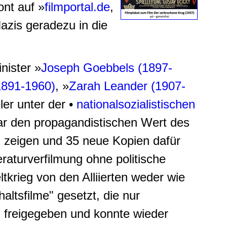
nt auf »
filmportal.de
,
azis geradezu in die
nister »
Joseph Goebbels (1897-
1891-1960)
, »
Zarah Leander (1907-
er unter der •
nationalsozialistischen
bar den propagandistischen Wert des
u zeigen und 35 neue Kopien dafür
teraturverfilmung ohne politische
tkrieg von den Alliierten weder wie
ltsfilme" gesetzt, die nur
 freigegeben und konnte wieder