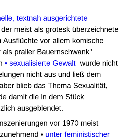
nelle, textnah ausgerichtete
 der meist als grotesk überzeichnete
n Ausflüchte vor allem komische
r als
praller Bauernschwank
"
nn
• sexualisierte Gewalt
wurde nicht
elungen nicht aus und ließ dem
aber blieb das Thema Sexualität,
de damit die in dem Stück
nzlich ausgeblendet.
 Inszenierungen vor 1970 meist
k zunehmend •
unter feministischer