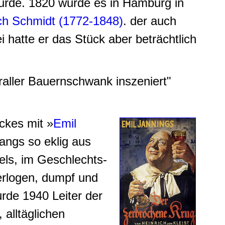
 wurde. 1820 wurde es in Hamburg in
ich Schmidt (1772-1848)
. der auch
 hatte er das Stück aber beträchtlich
raller Bauernschwank
inszeniert"
ckes mit »
Emil
fangs so eklig aus
tels, im Geschlechts-
verlogen, dumpf und
urde 1940 Leiter der
 alltäglichen