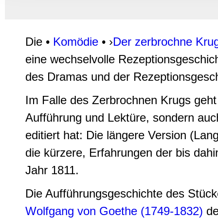
Informationen zu Ihrer Ve
und Analysen weiter. Unse
zusammen, die Sie ihnen b
Die •
Komödie
• ›
Der zerbrochne Kru
gesammelt haben.
eine wechselvolle Rezeptionsgeschi
des Dramas und der Rezeptionsgeschi
Im Falle des Zerbrochnen Krugs geht 
Aufführung und Lektüre, sondern auc
editiert hat: Die längere Version (L
die kürzere, Erfahrungen der bis dah
Jahr 1811.
Die Aufführungsgeschichte des Stück
Wolfgang von Goethe (1749-1832)
de