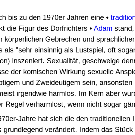
ch bis zu den 1970er Jahren eine •
traditio
kt die Figur des Dorfrichters •
Adam
stand,
en körperlichen Gebrechen und sprachliche
als "sehr einsinnig als Lustspiel, oft soga
tion) inszeniert. Sexualität, geschweige de
esse der komischen Wirkung sexuelle Anspi
otigem und Zweideutigem sein, ansonsten 
meist irgendwie harmlos. Im Kern aber wur
der Regel verharmlost, wenn nicht sogar gä
70er-Jahre hat sich die den traditionellen
s grundlegend verändert. Indem das Stüc