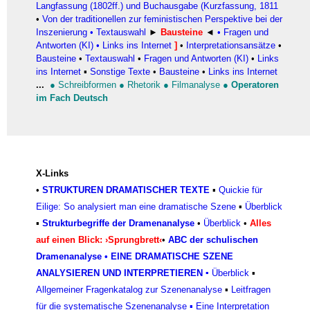
Langfassung (1802ff.) und Buchausgabe (Kurzfassung, 1811
•
Von der traditionellen zur feministischen Perspektive bei der
Inszenierung
•
Textauswahl
►
Bausteine
◄
•
Fragen und
Antworten (KI)
•
Links ins Internet
]
•
Interpretationsansätze
•
Bausteine
•
Textauswahl
•
Fragen und Antworten (KI)
•
Links
ins Internet
▪
Sonstige Texte
•
Bausteine
•
Links ins Internet
...
●
Schreibformen
●
Rhetorik
●
Filmanalyse
●
Operatoren
im Fach Deutsch
X-Links
•
STRUKTUREN DRAMATISCHER TEXTE
▪
Quickie für
Eilige: So analysiert man eine dramatische Szene
▪
Überblick
▪
Strukturbegriffe der Dramenanalyse
•
Überblick
•
Alles
auf einen Blick: ›Sprungbrett‹
•
ABC der schulischen
Dramenanalyse
•
EINE DRAMATISCHE SZENE
ANALYSIEREN UND INTERPRETIEREN
▪
Überblick
▪
Allgemeiner Fragenkatalog zur Szenenanalyse
▪
Leitfragen
für die systematische Szenenanalyse
▪
Eine Interpretation