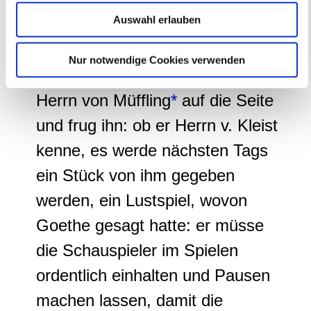
Verwendung unserer Website an unsere Partner für
Auswahl erlauben
"Als der Wasserkrug vom Herrn
soziale Medien, Werbung und Analysen weiter. Unsere
von Kleist sollte gegeben werden,
Partner führen diese Informationen möglicherweise mit
Nur notwendige Cookies verwenden
weiteren Daten zusammen, die Sie ihnen bereitgestellt
rief die regierende Herzogin
haben oder die sie im Rahmen Ihrer Nutzung der Dienste
Herrn von Müffling
*
auf die Seite
gesammelt haben.
und frug ihn: ob er Herrn v. Kleist
kenne, es werde nächsten Tags
ein Stück von ihm gegeben
werden,
ein Lustspiel, wovon
Goethe gesagt hatte: er müsse
die Schauspieler im Spielen
ordentlich einhalten und Pausen
machen lassen, damit die