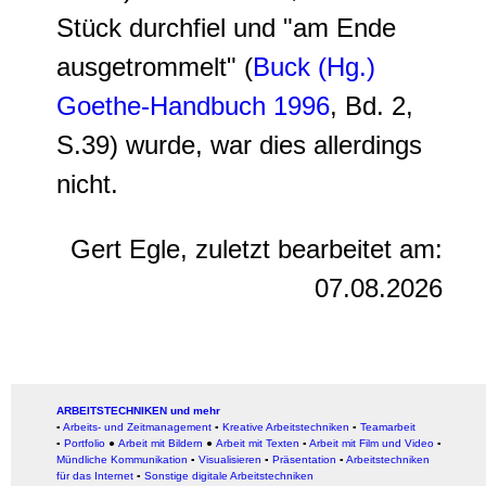
Stück durchfiel und "am Ende
ausgetrommelt" (
Buck (Hg.)
Goethe-Handbuch 1996
, Bd. 2,
S.39) wurde, war dies allerdings
nicht.
Gert Egle, zuletzt bearbeitet am:
07.08.2026
ARBEITSTECHNIKEN und mehr
▪
Arbeits- und Zeitmanagement
▪
Kreative Arbeitstechniken
▪
Teamarbeit
▪
Portfolio
●
Arbeit mit Bildern
●
Arbeit
mit Texten
▪
Arbeit mit Film und Video
▪
Mündliche Kommunikation
▪
Visualisieren
▪
Präsentation
▪
Arbeitstechniken
für das Internet
▪
Sonstige digitale Arbeitstechniken