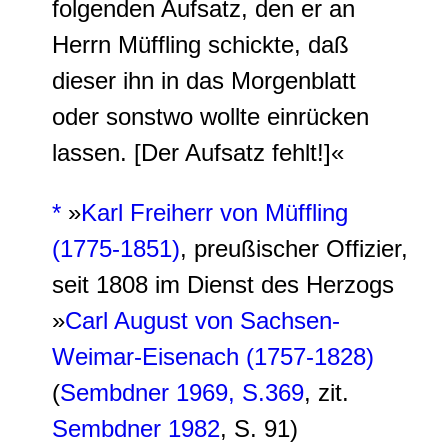
folgenden Aufsatz, den er an
Herrn Müffling schickte, daß
dieser ihn in das Morgenblatt
oder sonstwo wollte einrücken
lassen. [Der Aufsatz fehlt!]«
*
»
Karl Freiherr von Müffling
(1775-1851)
, preußischer Offizier,
seit 1808 im Dienst des Herzogs
»
Carl August von Sachsen-
Weimar-Eisenach (1757-1828)
(
Sembdner 1969, S.369
, zit.
Sembdner 1982
, S. 91)