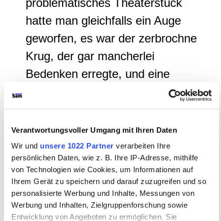
problematisches Theaterstück
hatte man gleichfalls ein Auge
geworfen, es war der zerbrochne
Krug, der gar mancherlei
Bedenken erregte, und eine
höchst ungünstige Aufnahme zu
erleben hatte.«
Verantwortungsvoller Umgang mit Ihren Daten
Goethe, 2. Dez. 1807:
Wir und
unsere 1022 Partner
verarbeiten Ihre
»Absendung der Rollen.von [...]
persönlichen Daten, wie z. B. Ihre IP-Adresse, mithilfe
von Technologien wie Cookies, um Informationen auf
dem zerbrochnen Krug, nebst
Ihrem Gerät zu speichern und darauf zuzugreifen und so
den zwei Manuskripten von dem
personalisierte Werbung und Inhalte, Messungen von
Werbung und Inhalten, Zielgruppenforschung sowie
letzten.«
Entwicklung von Angeboten zu ermöglichen. Sie