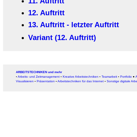
11. Auftritt
12. Auftritt
13. Auftritt - letzter Auftritt
Variant (12. Auftritt)
ARBEITSTECHNIKEN und mehr
▪
Arbeits- und Zeitmanagement
▪
Kreative Arbeitstechniken
▪
Teamarbeit
▪
Portfolio
●
A
Visualisieren
▪
Präsentation
▪
Arbeitstechniken für das Internet
▪
Sonstige digitale Arb