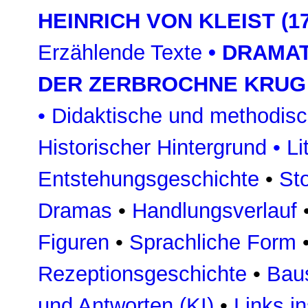
HEINRICH VON KLEIST (17
Erzählende Texte
•
DRAMAT
DER ZERBROCHNE KRUG
•
Didaktische und methodis
Historischer Hintergrund
•
Li
Entstehungsgeschichte
•
St
Dramas
•
Handlungsverlauf
Figuren
•
Sprachliche Form
Rezeptionsgeschichte
•
Bau
und Antworten (KI)
•
Links in