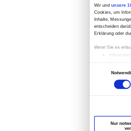
Wir und
unsere 1
Cookies, um Infor
Inhalte, Messunge
entscheiden darüb
Erklärung oder du
Wenn Sie es erlau
Informatio
Ihr Gerät 
Einwilligungsauswahl
Erfahren Sie mehr
Notwend
Einzelheiten
fest
Wir verwenden Coo
die Zugriffe auf 
unsere Partner fü
möglicherweise mi
Dienste gesammel
Nur notw
ve