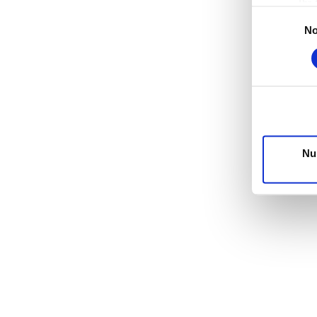
Ihr
Einwilligungs
Erfahren S
No
Einzelheit
Wir verwen
die Zugrif
unsere Par
möglicherw
Dienste g
Nu