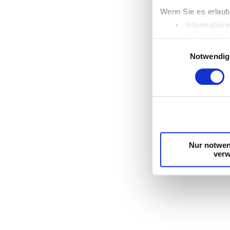
Wenn Sie es erlaub
Information
Ihr Gerät d
Einwilligungsauswahl
Erfahren Sie mehr d
Notwendig
Einzelheiten
fest.
Wir verwenden Cook
die Zugriffe auf u
unsere Partner für
möglicherweise mit
Dienste gesammelt
Nur notwen
ver