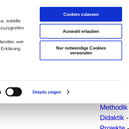
teachSa
Cookies zulassen
e, mithilfe
Arbeitsb
 zuzugreifen
Auswahl erlauben
Arbeitste
darüber, wer
-
Deutsc
Nur notwendige Cookies
-Erklärung
verwenden
Geschich
Politik
-
Pädagogi
enau sein
Psycholo
fizieren
g
Details zeigen
Medien
-
Ihre
Methodik
Didaktik
-
le Medien
ir
Projekte