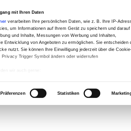
gang mit Ihren Daten
ner
verarbeiten Ihre persönlichen Daten, wie z. B. Ihre IP-Adress
ies, um Informationen auf Ihrem Gerät zu speichern und darauf
rbung und Inhalte, Messungen von Werbung und Inhalten,
e Entwicklung von Angeboten zu ermöglichen. Sie entscheiden 
ke nutzt. Sie können Ihre Einwilligung jederzeit über die Cookie
s Privacy Trigger Symbol ändern oder widerrufen
den wir auch gerne:
 Ihre geografische Lage erfassen, welche bis auf einige Meter g
tives Scannen nach bestimmten Merkmalen (Fingerprinting) identi
Präferenzen
Statistiken
Marketin
 wie Ihre persönlichen Daten verarbeitet werden, und legen Sie 
 Einzelheiten
fest.
 Inhalte und Anzeigen zu personalisieren, Funktionen für sozia
e Zugriffe auf unsere Website zu analysieren. Außerdem geben w