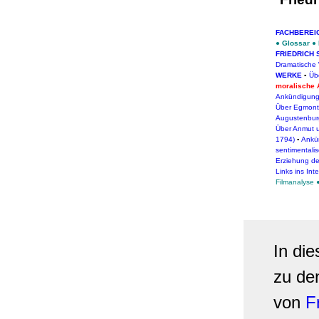
FACHBEREI
●
Glossar
●
FRIEDRICH 
Dramatische
WERKE
▪
Übe
moralische A
Ankündigung 
Über Egmont
Augustenbur
Über Anmut 
1794)
▪
Ankü
sentimentali
Erziehung d
Links ins Int
Filmanalyse
In di
zu d
von
F