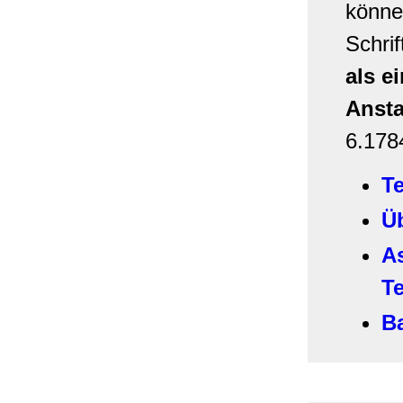
können
Schrif
als e
Ansta
6.178
Te
Ü
A
T
B