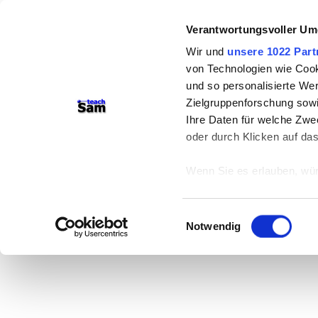
Verantwortungsvoller Um
Wir und
unsere 1022 Part
von Technologien wie Cook
und so personalisierte We
Zielgruppenforschung sowi
Ihre Daten für welche Zwec
oder durch Klicken auf da
Wenn Sie es erlauben, wür
Informationen über
können
Einwilligungsauswahl
Ihr Gerät durch ak
Notwendig
Erfahren Sie mehr darüber,
Präferenzen im
Abschnitt
Wir verwenden Cookies, um
anbieten zu können und di