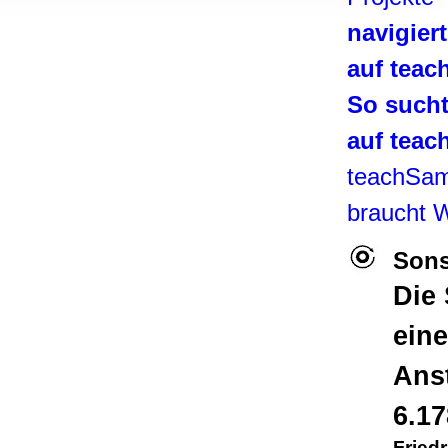
, Werbung
navigier
ren Daten
ienste
auf tea
So such
auf tea
teachSa
braucht 
Sons
Die
ein
Anst
6.17
Friedr