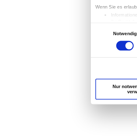
Wenn Sie es erlaub
Information
Ihr Gerät d
Einwilligungsauswahl
Erfahren Sie mehr d
Notwendig
Einzelheiten
fest.
Wir verwenden Cook
die Zugriffe auf u
unsere Partner für
möglicherweise mit
Dienste gesammelt
Nur notwen
ver