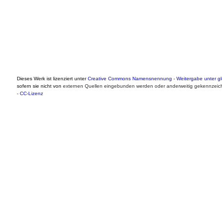
Dieses Werk ist lizenziert unter
Creative Commons Namensnennung - Weitergabe unter gle
sofern sie nicht von
externen Quellen eingebunden werden oder anderweitig gekennzeich
-
CC-Lizenz