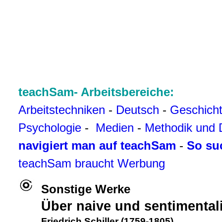
teachSam- Arbeitsbereiche:
Arbeitstechniken
-
Deutsch
-
Geschich
Psychologie
-
Medien
-
Methodik und 
navigiert man auf teachSam
-
So su
teachSam braucht Werbung
Sonstige Werke
Über naive und sentimental
Friedrich Schiller (1759-1805)