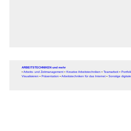
ARBEITSTECHNIKEN und mehr
▪
Arbeits- und Zeitmanagement
▪
Kreative Arbeitstechniken
▪
Teamarbeit
▪
Portfol
Visualisieren
▪
Präsentation
▪
Arbeitstechniken für das Internet
▪
Sonstige digital