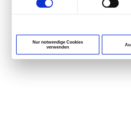
Wir verwenden Cookies, um Inhalte und Anzeigen zu per
die Zugriffe auf unsere Website zu analysieren. Außer
unsere Partner für soziale Medien, Werbung und Analyse
möglicherweise mit weiteren Daten zusammen, die Sie ih
Dienste gesammelt haben.
Nur notwendige Cookies
Au
verwenden