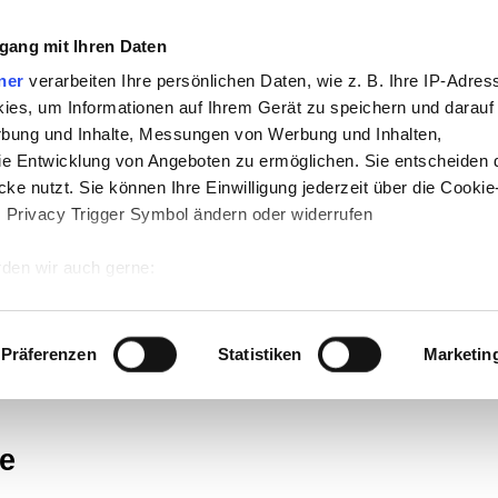
gang mit Ihren Daten
ner
verarbeiten Ihre persönlichen Daten, wie z. B. Ihre IP-Adress
ies, um Informationen auf Ihrem Gerät zu speichern und darauf
rbung und Inhalte, Messungen von Werbung und Inhalten,
e Entwicklung von Angeboten zu ermöglichen. Sie entscheiden 
ke nutzt. Sie können Ihre Einwilligung jederzeit über die Cookie
s Privacy Trigger Symbol ändern oder widerrufen
den wir auch gerne:
te
-
Politik
-
Pädagogik
-
Psychologie
-
Me
 Ihre geografische Lage erfassen, welche bis auf einige Meter g
n auf teachSam
-
So sucht man auf tea
tives Scannen nach bestimmten Merkmalen (Fingerprinting) identi
Präferenzen
Statistiken
Marketin
 wie Ihre persönlichen Daten verarbeitet werden, und legen Sie 
 Einzelheiten
fest.
te
 Inhalte und Anzeigen zu personalisieren, Funktionen für sozia
e Zugriffe auf unsere Website zu analysieren. Außerdem geben w