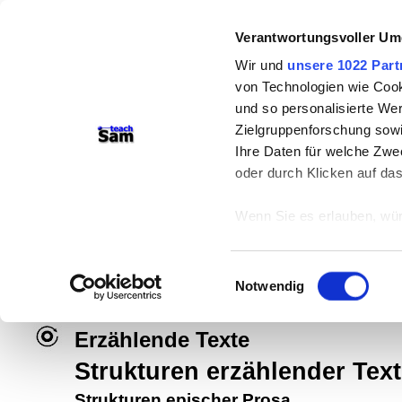
Verantwortungsvoller Um
Wir und
unsere 1022 Part
von Technologien wie Cook
und so personalisierte We
Zielgruppenforschung sowi
Ihre Daten für welche Zwec
oder durch Klicken auf da
teachSam- Arbeitsbereiche:
Wenn Sie es erlauben, wür
Arbeitstechniken
-
Deutsch
-
Geschich
Informationen über
können
Didaktik
-
Projekte
-
So navigiert ma
Einwilligungsauswahl
Ihr Gerät durch ak
Notwendig
braucht Werbung
Erfahren Sie mehr darüber,
Präferenzen im
Abschnitt
Erzählende Texte
Strukturen erzählender Tex
Wir verwenden Cookies, um
anbieten zu können und di
Strukturen epischer Prosa