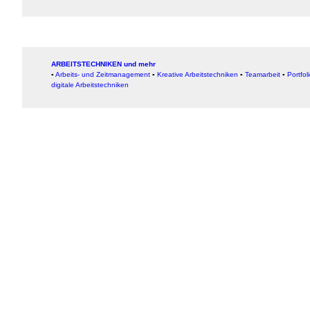
ARBEITSTECHNIKEN und mehr
▪
Arbeits- und Zeitmanagement
▪
Kreative Arbeitstechniken
▪
Teamarbeit
▪
Portfol
digitale Arbeitstechniken