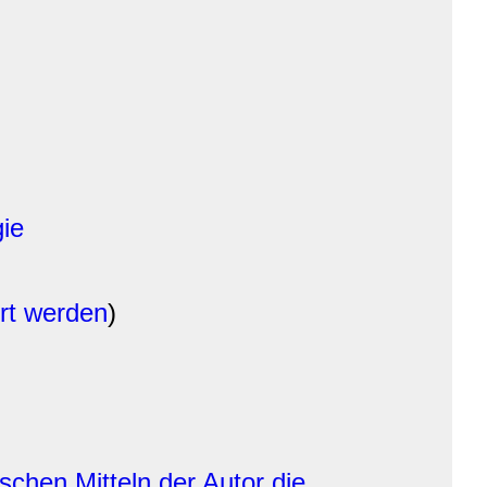
gie
ert werden
)
schen Mitteln der Autor die