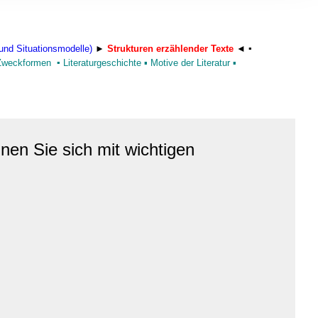
, Werbung
ren Daten
ienste
und Situationsmodelle)
►
Strukturen erzählender Texte
◄ ▪
 Zweckformen
▪
Literaturgeschichte
▪
Motive der Literatur
▪
nen Sie sich mit wichtigen