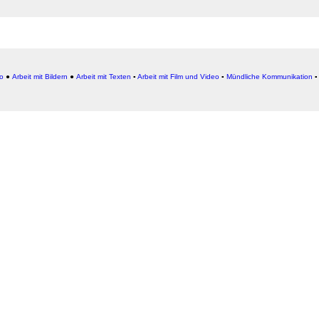
io
●
Arbeit mit Bildern
●
Arbeit
mit Texten
▪
Arbeit mit Film und Video
▪
Mündliche Kommunikation