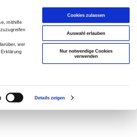
Cookies zulassen
e, mithilfe
 zuzugreifen
Auswahl erlauben
darüber, wer
Nur notwendige Cookies
-Erklärung
verwenden
dien
-
Methodik und
enau sein
chSam
-
teachSam
fizieren
g
Details zeigen
Ihre
le Medien
ir