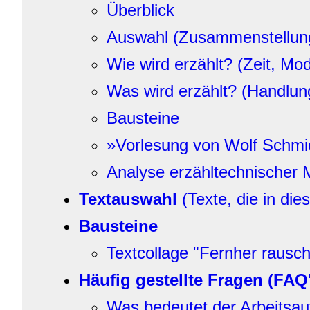
Überblick
Auswahl (Zusammenstellunge
Wie wird erzählt? (Zeit, Mo
Was wird erzählt? (Handlung
Bausteine
»Vorlesung von Wolf Schmid
Analyse erzähltechnischer M
Textauswahl
(Texte, die in di
Bausteine
Textcollage "Fernher rauscht
Häufig gestellte Fragen (FAQ
Was bedeutet der Arbeitsauf