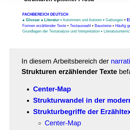
Informationen zu Ihrer Ve
und Analysen weiter. Unse
FACHBEREICH DEUTSCH
zusammen, die Sie ihnen b
●
Glossar
●
Literatur
:▪
Autorinnen und Autoren
Gattungen
▪
E
▪
gesammelt haben.
Formen erzählender Texte
▪
Textauswahl
•
Bausteine
•
Häufig g
Grundlagen der Textanalyse und Interpretation
▪
Literaturunterric
In diesem Arbeitsbereich der
narrat
Strukturen erzählender Texte
bef
Center-Map
Strukturwandel in der moder
Strukturbegriffe der Erzählte
Center-Map