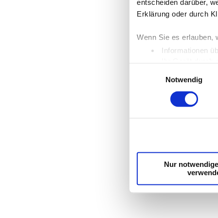
entscheiden darüber, we
Erklärung oder durch Kl
Wenn Sie es erlauben, 
Informationen üb
Ihr Gerät durch 
Einwilligungsauswahl
Erfahren Sie mehr darüb
Notwendig
Einzelheiten
fest.
Wir verwenden Cookies,
die Zugriffe auf unser
unsere Partner für sozi
möglicherweise mit weit
Dienste gesammelt hab
Nur notwendige
verwend